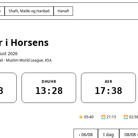
)
Shafii, Maliki og Hanbali
Hanafi
r i Horsens
ust 2026
bali · Muslim World League, KSA
DHUHR
ASR
8
13:28
17:38
☀️ 05:40
🌅 21:15
🌅 02:5
‹ 06/08
I dag
08/08 