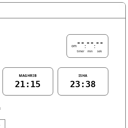
--
--
--
:
:
om
timer
min
sek
MAGHRIB
ISHA
21:15
23:38
8
›