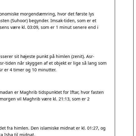
tronomiske morgendæmring, hvor det første lys
sten (Suhoor) begynder. Imsak-tiden, som er et
orsens være kl. 03:09, som er 1 minut senere end i
serer sit højeste punkt på himlen (zenit). Asr-
r-tiden når skyggen af et objekt er lige så lang som
 er 4 timer og 10 minutter.
madan er Maghrib tidspunktet for Iftar, hvor fasten
I morgen vil Maghrib være kl. 21:13, som er 2
t fra himlen. Den islamiske midnat er kl. 01:27, og
a Isha til midnat.