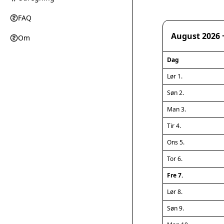
FAQ
August 2026 
Om
Dag
Lør 1.
Søn 2.
Man 3.
Tir 4.
Ons 5.
Tor 6.
Fre 7.
Lør 8.
Søn 9.