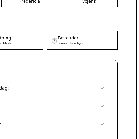
Fredericia
Vojens
etning
Fastetider
⏱️
d Mekka
Sammenlign byer
 dag?
?