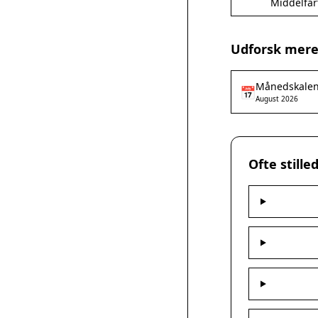
Middelfar
Udforsk mere
Månedskale
📅
August 2026
Ofte still