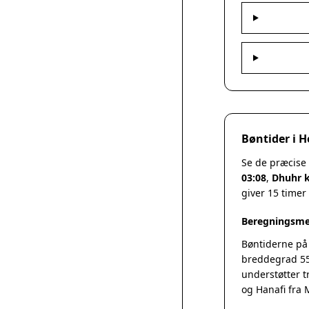
Bøntider i 
Se de præcise
03:08
,
Dhuhr k
giver 15 timer
Beregningsme
Bøntiderne på
breddegrad 55
understøtter t
og Hanafi fra