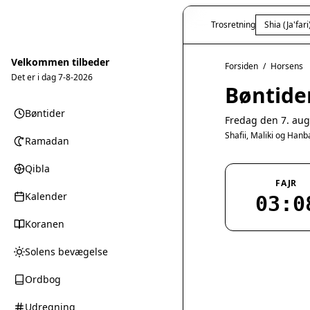
Trosretning
Shia (Ja'fari
Velkommen tilbeder
Forsiden
/
Horsens
Det er i dag
7-8-2026
Bøntide
Bøntider
Fredag den 7. aug
Shafii, Maliki og Han
Ramadan
Qibla
FAJR
Kalender
03:0
Koranen
Solens bevægelse
Ordbog
Udregning