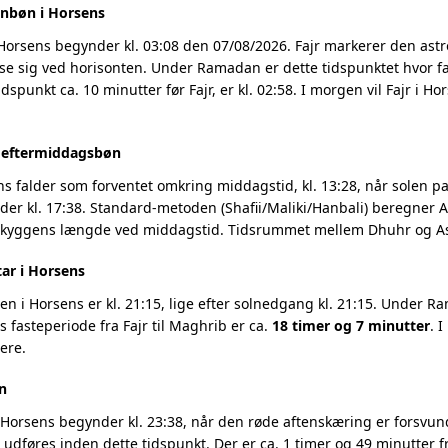
nbøn i Horsens
 Horsens begynder kl. 03:08 den 07/08/2026. Fajr markerer den as
se sig ved horisonten. Under Ramadan er dette tidspunktet hvor fa
dspunkt ca. 10 minutter før Fajr, er kl. 02:58. I morgen vil Fajr i H
g eftermiddagsbøn
s falder som forventet omkring middagstid, kl. 13:28, når solen pas
r kl. 17:38. Standard-metoden (Shafii/Maliki/Hanbali) beregner As
 skyggens længde ved middagstid. Tidsrummet mellem Dhuhr og Asr
tar i Horsens
 i Horsens er kl. 21:15, lige efter solnedgang kl. 21:15. Under Ra
 fasteperiode fra Fajr til Maghrib er ca.
18 timer og 7 minutter
. 
ere.
n
Horsens begynder kl. 23:38, når den røde aftenskæring er forsvunde
t udføres inden dette tidspunkt. Der er ca. 1 timer og 49 minutter fr