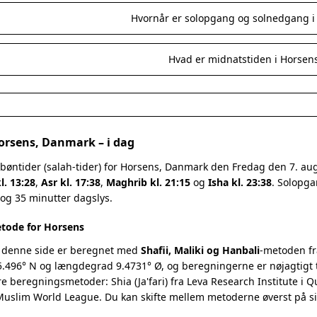
Hvornår er solopgang og solnedgang i
Hvad er midnatstiden i Horsen
Horsens, Danmark – i dag
 bøntider (salah-tider) for Horsens, Danmark den Fredag den 7. a
l. 13:28
,
Asr kl. 17:38
,
Maghrib kl. 21:15
og
Isha kl. 23:38
. Solopga
 og 35 minutter dagslys.
tode for Horsens
 denne side er beregnet med
Shafii, Maliki og Hanbali
-metoden fr
.496° N og længdegrad 9.4731° Ø, og beregningerne er nøjagtigt t
re beregningsmetoder: Shia (Ja'fari) fra Leva Research Institute i 
 Muslim World League. Du kan skifte mellem metoderne øverst på s