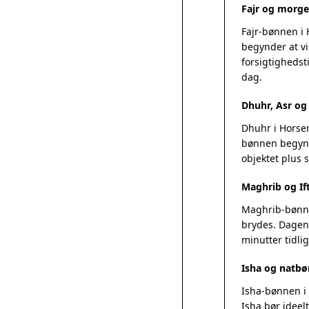
Fajr og morge
Fajr-bønnen i
begynder at vi
forsigtighedsti
dag.
Dhuhr, Asr o
Dhuhr i Horsen
bønnen begynde
objektet plus
Maghrib og If
Maghrib-bønnen
brydes. Dagens
minutter tidlig
Isha og natbø
Isha-bønnen i 
Isha bør ideel