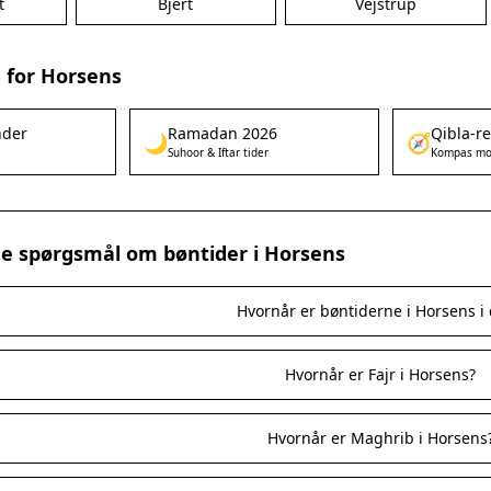
t
Bjert
Vejstrup
 for Horsens
nder
Ramadan 2026
Qibla-r
🌙
🧭
Suhoor & Iftar tider
Kompas mo
ede spørgsmål om bøntider i Horsens
Hvornår er bøntiderne i Horsens i
Hvornår er Fajr i Horsens?
Hvornår er Maghrib i Horsens