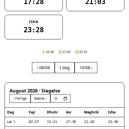
17:28
21:03
ISHA
23:28
☀️ 05:36
🌅 21:03
🌅 02:52
‹ 08/08
I dag
10/08 ›
August 2026 · Slagelse
‹ Forrige
Næste ›
Dag
Fajr
Dhuhr
Asr
Maghrib
Isha
Lør 1.
02:57
13:21
17:36
21:20
23:36