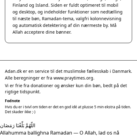
Finland og Island. Siden er fuldt optimeret til mobil
og desktop, og indeholder funktioner som nedtælling
til næste bøn, Ramadan-tema, valgfri kolonnevisning
og automatisk detektering af din nærmeste by. Må
Allah acceptere dine bønner.
Adan.dk er en service til det muslimske fællesskab i Danmark.
Alle beregninger er fra www.praytimes.org.
Vi er frie fra donationer og ønsker kun din bøn, bedt på det
rigtige tidspunkt.
Fodnote
Hvis du er i tvivl om tiden er det en god idé at plusse 5 min ekstra på tiden.
Det skader ikke ;-)
اللّهُمَّ بَلِّغْنَا رَمَضَان
Allahumma ballighna Ramadan — O Allah, lad os nå