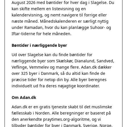
August 2026 med bøntider for hver dag i Slagelse. Du
kan skifte mellem en listevisning og en
kalendervisning, og nemt navigere til forrige eller
næste måned. Månedskalenderen er særligt nyttig
under Ramadan, hvor du kan planlægge Suhoor- og
Iftar-tiderne for hele måneden.
Bøntider i nærliggende byer
Ud over Slagelse kan du finde bøntider for
nærliggende byer som Skælskør, Dianalund, Sandved,
Veflinge, Vemmelev og mange flere. Adan.dk dækker
over 325 byer i Danmark, så du altid kan finde de
præcise tider for netop din by. Alle byer beregnes
individuelt ud fra deres nøjagtige koordinater.
Om Adan.dk
Adan.dk er en gratis tjeneste skabt til det muslimske
fællesskab i Norden. Alle beregninger er baseret på
den anerkendte
praytimes.org
-algoritme, og vi
tilbyder bøntider for byer i Danmark, Sverige, Norge,