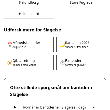
Kalundborg
Store Fuglede
Holmegaard
Udforsk mere for Slagelse
Månedskalender
Ramadan 2026
📅
🌙
August 2026
Suhoor & Iftar tider
Qibla-retning
Fastetider
🧭
⏱️
Kompas mod Mekka
Sammenlign byer
Ofte stillede spørgsmål om bøntider i
Slagelse
Hvornår er bøntiderne i Slagelse i dag?