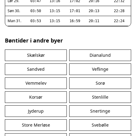
Lør 29.
03:47
13:16
17:02
20:16
22:32
Søn 30.
03:50
13:15
17:01
20:13
22:28
Man 31.
03:53
13:15
16:59
20:11
22:24
Bøntider i andre byer
Skælskør
Dianalund
Sandved
Veflinge
Vemmelev
Sorø
Korsør
Stenlille
Jyderup
Snertinge
Store Merløse
Svebølle