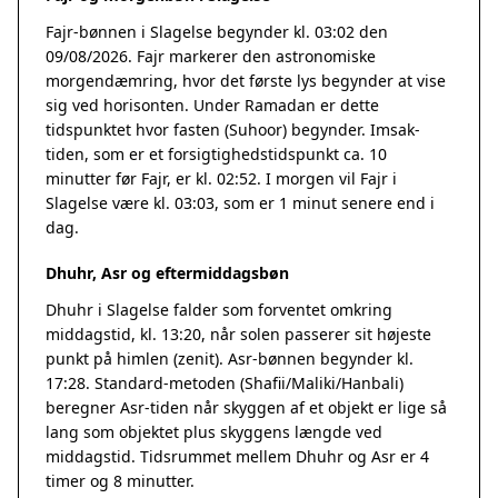
Fajr-bønnen i Slagelse begynder kl. 03:02 den
09/08/2026. Fajr markerer den astronomiske
morgendæmring, hvor det første lys begynder at vise
sig ved horisonten. Under Ramadan er dette
tidspunktet hvor fasten (Suhoor) begynder. Imsak-
tiden, som er et forsigtighedstidspunkt ca. 10
minutter før Fajr, er kl. 02:52. I morgen vil Fajr i
Slagelse være kl. 03:03, som er 1 minut senere end i
dag.
Dhuhr, Asr og eftermiddagsbøn
Dhuhr i Slagelse falder som forventet omkring
middagstid, kl. 13:20, når solen passerer sit højeste
punkt på himlen (zenit). Asr-bønnen begynder kl.
17:28. Standard-metoden (Shafii/Maliki/Hanbali)
beregner Asr-tiden når skyggen af et objekt er lige så
lang som objektet plus skyggens længde ved
middagstid. Tidsrummet mellem Dhuhr og Asr er 4
timer og 8 minutter.