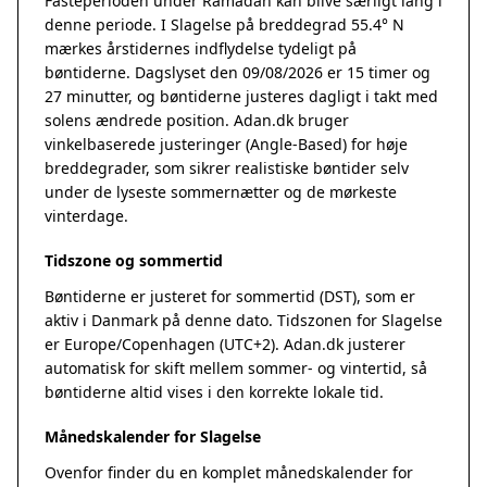
Fasteperioden under Ramadan kan blive særligt lang i
denne periode. I Slagelse på breddegrad 55.4° N
mærkes årstidernes indflydelse tydeligt på
bøntiderne. Dagslyset den 09/08/2026 er 15 timer og
27 minutter, og bøntiderne justeres dagligt i takt med
solens ændrede position. Adan.dk bruger
vinkelbaserede justeringer (Angle-Based) for høje
breddegrader, som sikrer realistiske bøntider selv
under de lyseste sommernætter og de mørkeste
vinterdage.
Tidszone og sommertid
Bøntiderne er justeret for sommertid (DST), som er
aktiv i Danmark på denne dato. Tidszonen for Slagelse
er Europe/Copenhagen (UTC+2). Adan.dk justerer
automatisk for skift mellem sommer- og vintertid, så
bøntiderne altid vises i den korrekte lokale tid.
Månedskalender for Slagelse
Ovenfor finder du en komplet månedskalender for