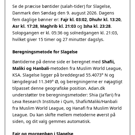
Se de præcise bøntider (salah-tider) for Slagelse,
Danmark den Søndag den 9. august 2026. Dagens
fem daglige bønner er:
Fajr kl. 03:02
,
Dhuhr kl. 13:20
,
Asr kl. 17:28
,
Maghrib kl. 21:03
og
Isha kl. 23:28
.
Solopgangen er kl. 05:36 og solnedgangen kl. 21:03,
hvilket giver 15 timer og 27 minutter dagslys.
Beregningsmetode for Slagelse
Bøntiderne på denne side er beregnet med
Shafii,
Maliki og Hanbali
-metoden fra Muslim World League,
KSA. Slagelse ligger på breddegrad 55.4073° N og
længdegrad 11.349° Ø, og beregningerne er nøjagtigt
tilpasset denne geografiske position. Adan.dk
understøtter tre beregningsmetoder: Shia (Ja'fari) fra
Leva Research Institute i Qum, Shafii/Maliki/Hanbali
fra Muslim World League, og Hanafi fra Muslim World
League. Du kan skifte mellem metoderne øverst på
siden, og dit valg gemmes automatisk.
Fajr og morgenbøn i Slagelse