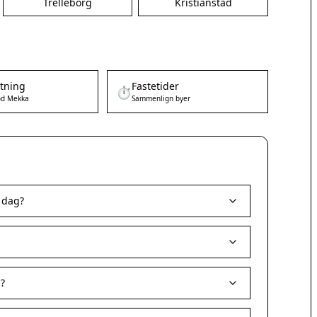
Trelleborg
Kristianstad
etning
Fastetider
⏱️
d Mekka
Sammenlign byer
 dag?
?