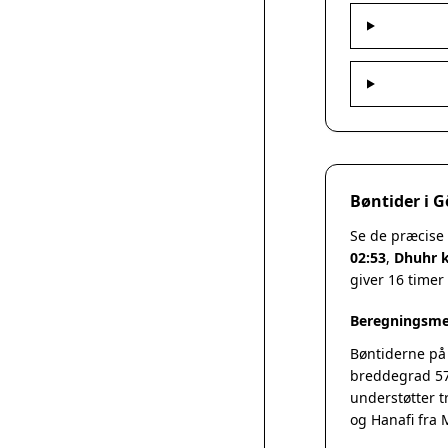
Bøntider i G
Se de præcise 
02:53
,
Dhuhr k
giver 16 timer
Beregningsme
Bøntiderne på
breddegrad 57
understøtter t
og Hanafi fra