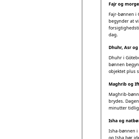
Fajr og morg
Fajr-bønnen i
begynder at vi
forsigtighedsti
dag.
Dhuhr, Asr o
Dhuhr i Götebo
bønnen begynde
objektet plus
Maghrib og If
Maghrib-bønnen
brydes. Dagens
minutter tidlig
Isha og natbø
Isha-bønnen i 
og Isha bør id