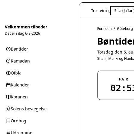
Trosretning
Shia (Ja'fari
Velkommen tilbeder
Forsiden
/
Göteborg
Det er i dag
6-8-2026
Bøntide
Bøntider
Torsdag den 6. au
Shafii, Maliki og Han
Ramadan
Qibla
FAJR
Kalender
02:5
Koranen
Solens bevægelse
Ordbog
Udregning