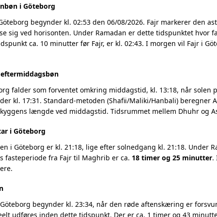
enbøn i Göteborg
 Göteborg begynder kl. 02:53 den 06/08/2026. Fajr markerer den a
se sig ved horisonten. Under Ramadan er dette tidspunktet hvor fa
dspunkt ca. 10 minutter før Fajr, er kl. 02:43. I morgen vil Fajr i 
g eftermiddagsbøn
rg falder som forventet omkring middagstid, kl. 13:18, når solen pa
r kl. 17:31. Standard-metoden (Shafii/Maliki/Hanbali) beregner As
 skyggens længde ved middagstid. Tidsrummet mellem Dhuhr og Asr
tar i Göteborg
 i Göteborg er kl. 21:18, lige efter solnedgang kl. 21:18. Under R
 fasteperiode fra Fajr til Maghrib er ca.
18 timer og 25 minutter
.
ere.
n
Göteborg begynder kl. 23:34, når den røde aftenskæring er forsvun
eelt udføres inden dette tidspunkt. Der er ca. 1 timer og 43 minutter