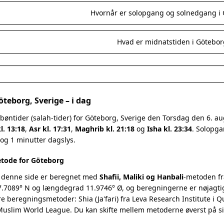
Hvornår er solopgang og solnedgang i
Hvad er midnatstiden i Götebor
öteborg, Sverige – i dag
bøntider (salah-tider) for Göteborg, Sverige den Torsdag den 6. 
l. 13:18
,
Asr kl. 17:31
,
Maghrib kl. 21:18
og
Isha kl. 23:34
. Solopga
 og 1 minutter dagslys.
tode for Göteborg
 denne side er beregnet med
Shafii, Maliki og Hanbali
-metoden fr
.7089° N og længdegrad 11.9746° Ø, og beregningerne er nøjagtigt
re beregningsmetoder: Shia (Ja'fari) fra Leva Research Institute i 
 Muslim World League. Du kan skifte mellem metoderne øverst på s