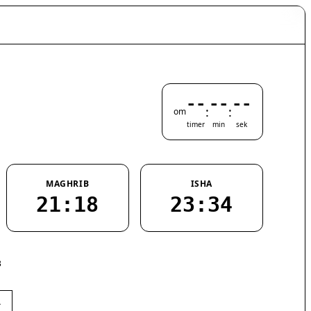
--
--
--
:
:
om
timer
min
sek
MAGHRIB
ISHA
21:18
23:34
3
›