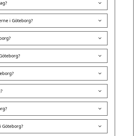
dag?
erne i Göteborg?
borg?
 Göteborg?
teborg?
g?
org?
i Göteborg?