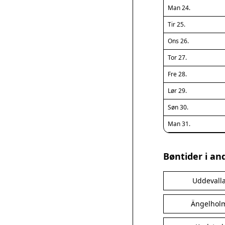
Man 24.
Tir 25.
Ons 26.
Tor 27.
Fre 28.
Lør 29.
Søn 30.
Man 31.
Bøntider i an
Uddevall
Ängelhol