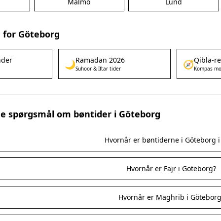
Malmö
Lund
 for Göteborg
nder
Ramadan 2026
Qibla-r
🌙
🧭
Suhoor & Iftar tider
Kompas mo
ede spørgsmål om bøntider i Göteborg
Hvornår er bøntiderne i Göteborg i
Hvornår er Fajr i Göteborg?
Hvornår er Maghrib i Göteborg