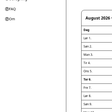
FAQ
August 2026 
Om
Dag
Lør 1.
Søn 2.
Man 3.
Tir 4.
Ons 5.
Tor 6.
Fre 7.
Lør 8.
Søn 9.