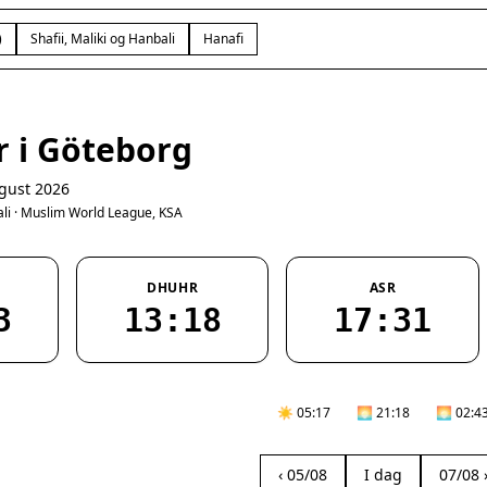
)
Shafii, Maliki og Hanbali
Hanafi
r i Göteborg
gust 2026
bali · Muslim World League, KSA
DHUHR
ASR
3
13:18
17:31
☀️ 05:17
🌅 21:18
🌅 02:4
‹ 05/08
I dag
07/08 