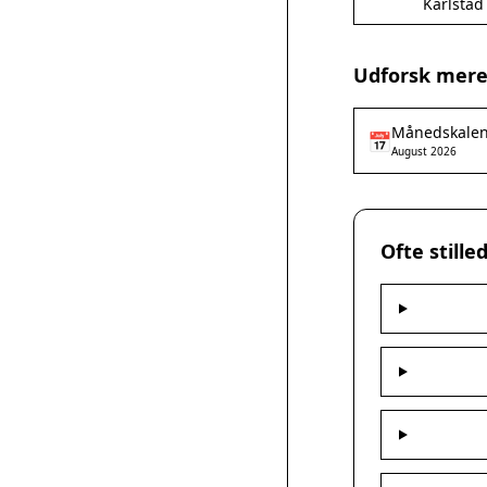
Karlstad
Udforsk mere
Månedskale
📅
August 2026
Ofte still