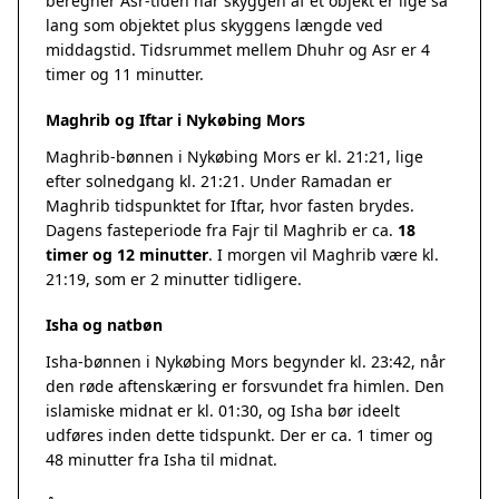
beregner Asr-tiden når skyggen af et objekt er lige så
lang som objektet plus skyggens længde ved
middagstid. Tidsrummet mellem Dhuhr og Asr er 4
timer og 11 minutter.
Maghrib og Iftar i Nykøbing Mors
Maghrib-bønnen i Nykøbing Mors er kl. 21:21, lige
efter solnedgang kl. 21:21. Under Ramadan er
Maghrib tidspunktet for Iftar, hvor fasten brydes.
Dagens fasteperiode fra Fajr til Maghrib er ca.
18
timer og 12 minutter
. I morgen vil Maghrib være kl.
21:19, som er 2 minutter tidligere.
Isha og natbøn
Isha-bønnen i Nykøbing Mors begynder kl. 23:42, når
den røde aftenskæring er forsvundet fra himlen. Den
islamiske midnat er kl. 01:30, og Isha bør ideelt
udføres inden dette tidspunkt. Der er ca. 1 timer og
48 minutter fra Isha til midnat.