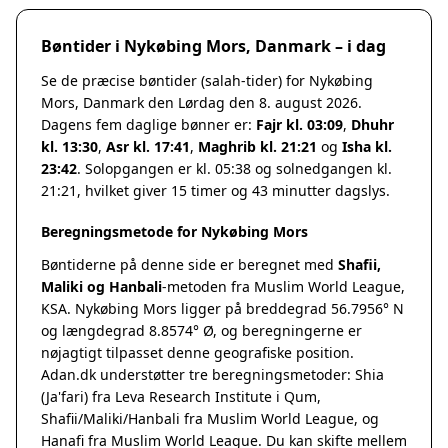
Bøntider i Nykøbing Mors, Danmark – i dag
Se de præcise bøntider (salah-tider) for Nykøbing
Mors, Danmark den Lørdag den 8. august 2026.
Dagens fem daglige bønner er:
Fajr kl. 03:09
,
Dhuhr
kl. 13:30
,
Asr kl. 17:41
,
Maghrib kl. 21:21
og
Isha kl.
23:42
. Solopgangen er kl. 05:38 og solnedgangen kl.
21:21, hvilket giver 15 timer og 43 minutter dagslys.
Beregningsmetode for Nykøbing Mors
Bøntiderne på denne side er beregnet med
Shafii,
Maliki og Hanbali
-metoden fra Muslim World League,
KSA. Nykøbing Mors ligger på breddegrad 56.7956° N
og længdegrad 8.8574° Ø, og beregningerne er
nøjagtigt tilpasset denne geografiske position.
Adan.dk understøtter tre beregningsmetoder: Shia
(Ja'fari) fra Leva Research Institute i Qum,
Shafii/Maliki/Hanbali fra Muslim World League, og
Hanafi fra Muslim World League. Du kan skifte mellem