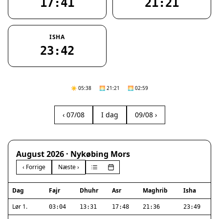
17:41
21:21
ISHA
23:42
☀️ 05:38
🌅 21:21
🌅 02:59
‹ 07/08
I dag
09/08 ›
August 2026 · Nykøbing Mors
‹ Forrige
Næste ›
Dag
Fajr
Dhuhr
Asr
Maghrib
Isha
Lør 1.
03:04
13:31
17:48
21:36
23:49