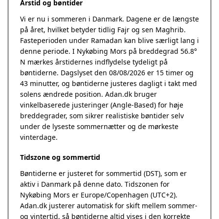
Årstid og bøntider
Vi er nu i sommeren i Danmark. Dagene er de længste
på året, hvilket betyder tidlig Fajr og sen Maghrib.
Fasteperioden under Ramadan kan blive særligt lang i
denne periode. I Nykøbing Mors på breddegrad 56.8°
N mærkes årstidernes indflydelse tydeligt på
bøntiderne. Dagslyset den 08/08/2026 er 15 timer og
43 minutter, og bøntiderne justeres dagligt i takt med
solens ændrede position. Adan.dk bruger
vinkelbaserede justeringer (Angle-Based) for høje
breddegrader, som sikrer realistiske bøntider selv
under de lyseste sommernætter og de mørkeste
vinterdage.
Tidszone og sommertid
Bøntiderne er justeret for sommertid (DST), som er
aktiv i Danmark på denne dato. Tidszonen for
Nykøbing Mors er Europe/Copenhagen (UTC+2).
Adan.dk justerer automatisk for skift mellem sommer-
og vintertid, så bøntiderne altid vises i den korrekte