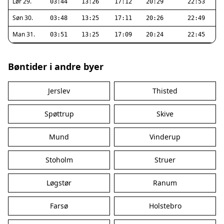
Lør 29.
03:44
13:26
17:12
20:29
22:53
Søn 30.
03:48
13:25
17:11
20:26
22:49
Man 31.
03:51
13:25
17:09
20:24
22:45
Bøntider i andre byer
Jerslev
Thisted
Spøttrup
Skive
Mund
Vinderup
Stoholm
Struer
Løgstør
Ranum
Farsø
Holstebro