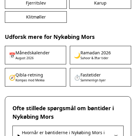
Fjerritslev
Karup
Klitmøller
Udforsk mere for Nykøbing Mors
Månedskalender
Ramadan 2026
📅
🌙
August 2026
Suhoor & Iftar tider
Qibla-retning
Fastetider
🧭
⏱️
Kompas mod Mekka
Sammenlign byer
Ofte stillede spørgsmål om bøntider i
Nykøbing Mors
Hvornår er bøntiderne i Nykøbing Mors i