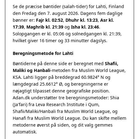
Se de præcise bøntider (salah-tider) for Lahti, Finland
den Fredag den 7. august 2026. Dagens fem daglige
bønner er:
Fajr kl. 02:52
,
Dhuhr kl. 13:23
,
Asr kl.
17:39
,
Maghrib kl. 21:39
og
Isha kl. 23:46
.
Solopgangen er kl. 05:06 og solnedgangen kl. 21:39,
hvilket giver 16 timer og 33 minutter dagslys.
Beregningsmetode for Lahti
Bøntiderne på denne side er beregnet med
Shafii,
Maliki og Hanbali
-metoden fra Muslim World League,
KSA. Lahti ligger på breddegrad 60.9824° N og
længdegrad 25.6612° Ø, og beregningerne er
nøjagtigt tilpasset denne geografiske position.
Adan.dk understøtter tre beregningsmetoder: Shia
(Ja'fari) fra Leva Research Institute i Qum,
Shafii/Maliki/Hanbali fra Muslim World League, og
Hanafi fra Muslim World League. Du kan skifte mellem
metoderne øverst på siden, og dit valg gemmes
automatisk.