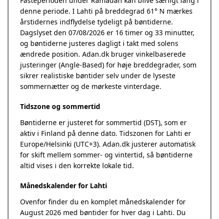
Fasteperioden under Ramadan kan blive særligt lang i
denne periode. I Lahti på breddegrad 61° N mærkes
årstidernes indflydelse tydeligt på bøntiderne.
Dagslyset den 07/08/2026 er 16 timer og 33 minutter,
og bøntiderne justeres dagligt i takt med solens
ændrede position. Adan.dk bruger vinkelbaserede
justeringer (Angle-Based) for høje breddegrader, som
sikrer realistiske bøntider selv under de lyseste
sommernætter og de mørkeste vinterdage.
Tidszone og sommertid
Bøntiderne er justeret for sommertid (DST), som er
aktiv i Finland på denne dato. Tidszonen for Lahti er
Europe/Helsinki (UTC+3). Adan.dk justerer automatisk
for skift mellem sommer- og vintertid, så bøntiderne
altid vises i den korrekte lokale tid.
Månedskalender for Lahti
Ovenfor finder du en komplet månedskalender for
August 2026 med bøntider for hver dag i Lahti. Du