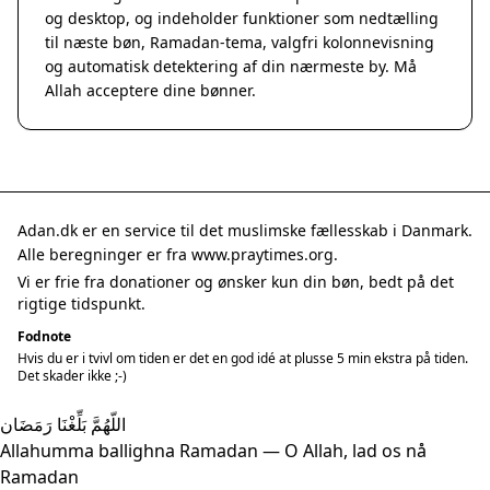
og desktop, og indeholder funktioner som nedtælling
til næste bøn, Ramadan-tema, valgfri kolonnevisning
og automatisk detektering af din nærmeste by. Må
Allah acceptere dine bønner.
Adan.dk er en service til det muslimske fællesskab i Danmark.
Alle beregninger er fra www.praytimes.org.
Vi er frie fra donationer og ønsker kun din bøn, bedt på det
rigtige tidspunkt.
Fodnote
Hvis du er i tvivl om tiden er det en god idé at plusse 5 min ekstra på tiden.
Det skader ikke ;-)
اللّهُمَّ بَلِّغْنَا رَمَضَان
Allahumma ballighna Ramadan — O Allah, lad os nå
Ramadan