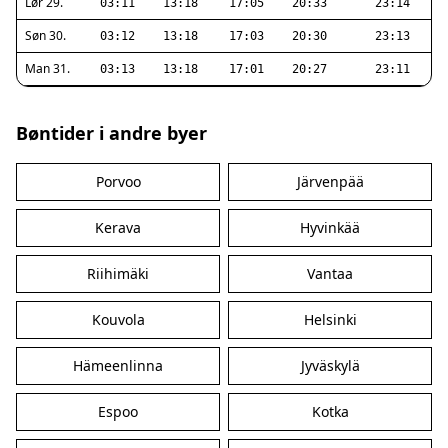
Lør 29.
03:11
13:18
17:05
20:33
23:14
Søn 30.
03:12
13:18
17:03
20:30
23:13
Man 31.
03:13
13:18
17:01
20:27
23:11
Bøntider i andre byer
Porvoo
Järvenpää
Kerava
Hyvinkää
Riihimäki
Vantaa
Kouvola
Helsinki
Hämeenlinna
Jyväskylä
Espoo
Kotka