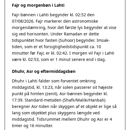
Fajr og morgenbøn i Lahti
Fajr-bønnen i Lahti begynder kl. 02:52 den
07/08/2026. Fajr markerer den astronomiske
morgendæmring, hvor det første lys begynder at vise
sig ved horisonten. Under Ramadan er dette
tidspunktet hvor fasten (Suhoor) begynder. Imsak-
tiden, som er et forsigtighedstidspunkt ca. 10
minutter før Fajr, er kl. 02:42. I morgen vil Fajr i Lahti
være kl. 02:53, som er 1 minut senere end i dag.
Dhuhr, Asr og eftermiddagsbøn
Dhuhr i Lahti falder som forventet omkring
middagstid, kl. 13:23, når solen passerer sit højeste
punkt på himlen (zenit). Asr-bønnen begynder kl.
17:39. Standard-metoden (Shafii/Maliki/Hanbali)
beregner Asr-tiden når skyggen af et objekt er lige så
lang som objektet plus skyggens længde ved
middagstid. Tidsrummet mellem Dhuhr og Asr er 4
timer og 16 minutter.