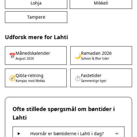
Lohja
Mikkeli
Tampere
Udforsk mere for Lahti
Månedskalender
Ramadan 2026
📅
🌙
August 2026
Suhoor & Iftar tider
Qibla-retning
Fastetider
🧭
⏱️
Kompas mod Mekka
Sammenlign byer
Ofte stillede spørgsmål om bøntider i
Lahti
Hvornår er bøntiderne i Lahti i dag?