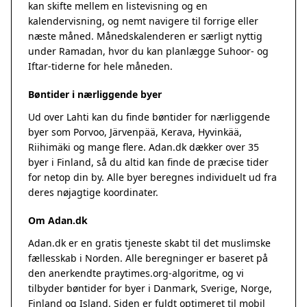
kan skifte mellem en listevisning og en
kalendervisning, og nemt navigere til forrige eller
næste måned. Månedskalenderen er særligt nyttig
under Ramadan, hvor du kan planlægge Suhoor- og
Iftar-tiderne for hele måneden.
Bøntider i nærliggende byer
Ud over Lahti kan du finde bøntider for nærliggende
byer som Porvoo, Järvenpää, Kerava, Hyvinkää,
Riihimäki og mange flere. Adan.dk dækker over 35
byer i Finland, så du altid kan finde de præcise tider
for netop din by. Alle byer beregnes individuelt ud fra
deres nøjagtige koordinater.
Om Adan.dk
Adan.dk er en gratis tjeneste skabt til det muslimske
fællesskab i Norden. Alle beregninger er baseret på
den anerkendte
praytimes.org
-algoritme, og vi
tilbyder bøntider for byer i Danmark, Sverige, Norge,
Finland og Island. Siden er fuldt optimeret til mobil