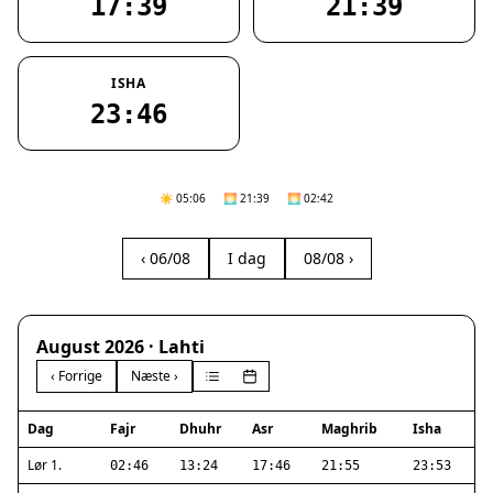
17:39
21:39
ISHA
23:46
☀️ 05:06
🌅 21:39
🌅 02:42
‹ 06/08
I dag
08/08 ›
August 2026 · Lahti
‹ Forrige
Næste ›
Dag
Fajr
Dhuhr
Asr
Maghrib
Isha
Lør 1.
02:46
13:24
17:46
21:55
23:53