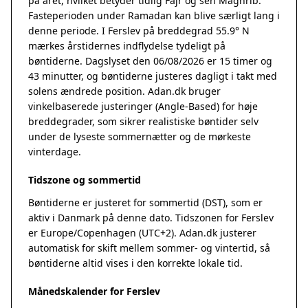
på året, hvilket betyder tidlig Fajr og sen Maghrib.
Fasteperioden under Ramadan kan blive særligt lang i
denne periode. I Ferslev på breddegrad 55.9° N
mærkes årstidernes indflydelse tydeligt på
bøntiderne. Dagslyset den 06/08/2026 er 15 timer og
43 minutter, og bøntiderne justeres dagligt i takt med
solens ændrede position. Adan.dk bruger
vinkelbaserede justeringer (Angle-Based) for høje
breddegrader, som sikrer realistiske bøntider selv
under de lyseste sommernætter og de mørkeste
vinterdage.
Tidszone og sommertid
Bøntiderne er justeret for sommertid (DST), som er
aktiv i Danmark på denne dato. Tidszonen for Ferslev
er Europe/Copenhagen (UTC+2). Adan.dk justerer
automatisk for skift mellem sommer- og vintertid, så
bøntiderne altid vises i den korrekte lokale tid.
Månedskalender for Ferslev