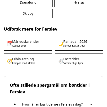
Dianalund
Hvalsø
Skibby
Udforsk mere for Ferslev
Månedskalender
Ramadan 2026
📅
🌙
August 2026
Suhoor & Iftar tider
Qibla-retning
Fastetider
🧭
⏱️
Kompas mod Mekka
Sammenlign byer
Ofte stillede spørgsmål om bøntider i
Ferslev
Hvornår er bøntiderne i Ferslev i dag?