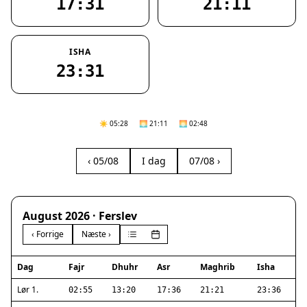
17:31
21:11
ISHA
23:31
☀️ 05:28
🌅 21:11
🌅 02:48
‹ 05/08
I dag
07/08 ›
August 2026 · Ferslev
‹ Forrige
Næste ›
Dag
Fajr
Dhuhr
Asr
Maghrib
Isha
Lør 1.
02:55
13:20
17:36
21:21
23:36