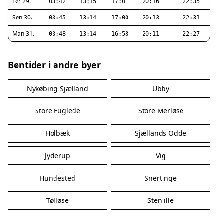
Lør 29.
03:42
13:15
17:01
20:16
22:35
Søn 30.
03:45
13:14
17:00
20:13
22:31
Man 31.
03:48
13:14
16:58
20:11
22:27
Bøntider i andre byer
Nykøbing Sjælland
Ubby
Store Fuglede
Store Merløse
Holbæk
Sjællands Odde
Jyderup
Vig
Hundested
Snertinge
Tølløse
Stenlille