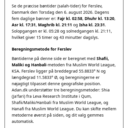
Se de præcise bøntider (salah-tider) for Ferslev,
Danmark den Torsdag den 6. august 2026. Dagens
fem daglige bønner er:
Fajr kl. 02:58
,
Dhuhr kl. 13:20
,
Asr kl. 17:31
,
Maghrib kl. 21:11
og
Isha kl. 23:31
.
Solopgangen er kl. 05:28 og solnedgangen kl. 21:11,
hvilket giver 15 timer og 43 minutter dagslys.
Beregningsmetode for Ferslev
Bøntiderne på denne side er beregnet med
Shafii,
Maliki og Hanbali
-metoden fra Muslim World League,
KSA. Ferslev ligger på breddegrad 55.8833° N og
længdegrad 11.5833° Ø, og beregningerne er
nøjagtigt tilpasset denne geografiske position.
Adan.dk understøtter tre beregningsmetoder: Shia
(Ja'fari) fra Leva Research Institute i Qum,
Shafii/Maliki/Hanbali fra Muslim World League, og
Hanafi fra Muslim World League. Du kan skifte mellem
metoderne øverst på siden, og dit valg gemmes
automatisk.