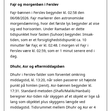
Fajr og morgenbøn i Ferslev
Fajr-bønnen i Ferslev begynder kl. 02:58 den
06/08/2026. Fajr markerer den astronomiske
morgendæmring, hvor det første lys begynder at vise
sig ved horisonten. Under Ramadan er dette
tidspunktet hvor fasten (Suhoor) begynder. Imsak-
tiden, som er et forsigtighedstidspunkt ca. 10
minutter før Fajr, er kl. 02:48. I morgen vil Fajr i
Ferslev være kl. 02:59, som er 1 minut senere end i
dag.
Dhuhr, Asr og eftermiddagsbøn
Dhuhr i Ferslev falder som forventet omkring
middagstid, kl. 13:20, når solen passerer sit højeste
punkt på himlen (zenit). Asr-bønnen begynder kl.
17:31. Standard-metoden (Shafii/Maliki/Hanbali)
beregner Asr-tiden når skyggen af et objekt er lige så
lang som objektet plus skyggens længde ved
middagstid. Tidsrummet mellem Dhuhr og Asr er 4