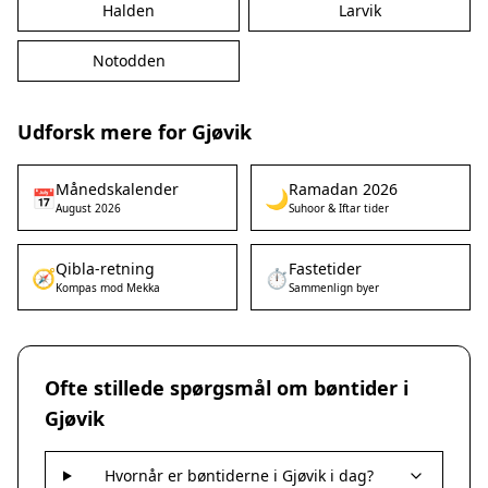
Halden
Larvik
Notodden
Udforsk mere for Gjøvik
Månedskalender
Ramadan 2026
📅
🌙
August 2026
Suhoor & Iftar tider
Qibla-retning
Fastetider
🧭
⏱️
Kompas mod Mekka
Sammenlign byer
Ofte stillede spørgsmål om bøntider i
Gjøvik
Hvornår er bøntiderne i Gjøvik i dag?