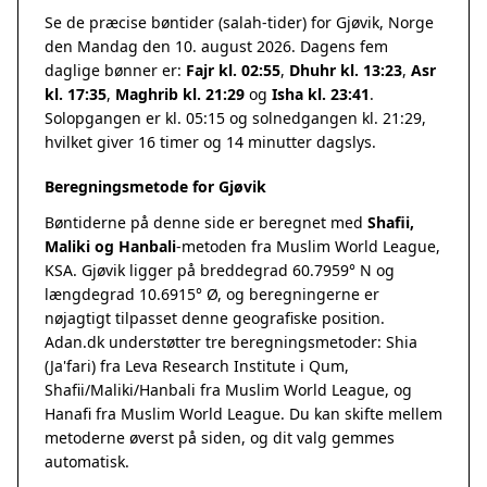
Se de præcise bøntider (salah-tider) for Gjøvik, Norge
den Mandag den 10. august 2026. Dagens fem
daglige bønner er:
Fajr kl. 02:55
,
Dhuhr kl. 13:23
,
Asr
kl. 17:35
,
Maghrib kl. 21:29
og
Isha kl. 23:41
.
Solopgangen er kl. 05:15 og solnedgangen kl. 21:29,
hvilket giver 16 timer og 14 minutter dagslys.
Beregningsmetode for Gjøvik
Bøntiderne på denne side er beregnet med
Shafii,
Maliki og Hanbali
-metoden fra Muslim World League,
KSA. Gjøvik ligger på breddegrad 60.7959° N og
længdegrad 10.6915° Ø, og beregningerne er
nøjagtigt tilpasset denne geografiske position.
Adan.dk understøtter tre beregningsmetoder: Shia
(Ja'fari) fra Leva Research Institute i Qum,
Shafii/Maliki/Hanbali fra Muslim World League, og
Hanafi fra Muslim World League. Du kan skifte mellem
metoderne øverst på siden, og dit valg gemmes
automatisk.