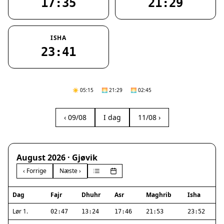
17:35
21:29
ISHA
23:41
☀️ 05:15
🌅 21:29
🌅 02:45
‹ 09/08
I dag
11/08 ›
August 2026 · Gjøvik
‹ Forrige
Næste ›
Dag
Fajr
Dhuhr
Asr
Maghrib
Isha
Lør 1.
02:47
13:24
17:46
21:53
23:52