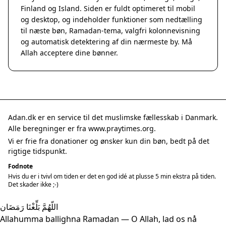
Finland og Island. Siden er fuldt optimeret til mobil
og desktop, og indeholder funktioner som nedtælling
til næste bøn, Ramadan-tema, valgfri kolonnevisning
og automatisk detektering af din nærmeste by. Må
Allah acceptere dine bønner.
Adan.dk er en service til det muslimske fællesskab i Danmark.
Alle beregninger er fra www.praytimes.org.
Vi er frie fra donationer og ønsker kun din bøn, bedt på det
rigtige tidspunkt.
Fodnote
Hvis du er i tvivl om tiden er det en god idé at plusse 5 min ekstra på tiden.
Det skader ikke ;-)
اللّهُمَّ بَلِّغْنَا رَمَضَان
Allahumma ballighna Ramadan — O Allah, lad os nå