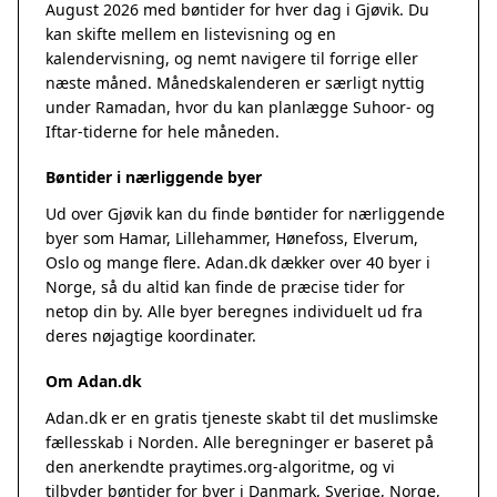
August 2026 med bøntider for hver dag i Gjøvik. Du
kan skifte mellem en listevisning og en
kalendervisning, og nemt navigere til forrige eller
næste måned. Månedskalenderen er særligt nyttig
under Ramadan, hvor du kan planlægge Suhoor- og
Iftar-tiderne for hele måneden.
Bøntider i nærliggende byer
Ud over Gjøvik kan du finde bøntider for nærliggende
byer som Hamar, Lillehammer, Hønefoss, Elverum,
Oslo og mange flere. Adan.dk dækker over 40 byer i
Norge, så du altid kan finde de præcise tider for
netop din by. Alle byer beregnes individuelt ud fra
deres nøjagtige koordinater.
Om Adan.dk
Adan.dk er en gratis tjeneste skabt til det muslimske
fællesskab i Norden. Alle beregninger er baseret på
den anerkendte
praytimes.org
-algoritme, og vi
tilbyder bøntider for byer i Danmark, Sverige, Norge,