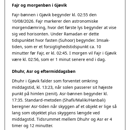
Fajr og morgenbøn i Gjøvik
Fajr-bønnen i Gjøvik begynder kl. 02:55 den
10/08/2026. Fajr markerer den astronomiske
morgendæmring, hvor det første lys begynder at vise
sig ved horisonten. Under Ramadan er dette
tidspunktet hvor fasten (Suhoor) begynder. Imsak-
tiden, som er et forsigtighedstidspunkt ca. 10
minutter før Fajr, er kl. 02:45. I morgen vil Fajr i Gjøvik
være kl. 02:56, som er 1 minut senere end i dag.
Dhuhr, Asr og eftermiddagsbøn
Dhuhr i Gjøvik falder som forventet omkring
middagstid, kl. 13:23, når solen passerer sit højeste
punkt på himlen (zenit). Asr-bønnen begynder kl.
17:35. Standard-metoden (Shafii/Maliki/Hanbali)
beregner Asr-tiden når skyggen af et objekt er lige så
lang som objektet plus skyggens længde ved
middagstid. Tidsrummet mellem Dhuhr og Asr er 4
timer og 12 minutter.