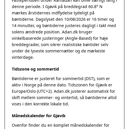
Fasteperioden under Ramadan kan blive særligt lang i
denne periode. I Gjøvik på breddegrad 60.8° N
mærkes årstidernes indflydelse tydeligt på
bøntiderne. Dagslyset den 10/08/2026 er 16 timer og
14 minutter, og bøntiderne justeres dagligt i takt med
solens ændrede position. Adan.dk bruger
vinkelbaserede justeringer (Angle-Based) for høje
breddegrader, som sikrer realistiske bøntider selv
under de lyseste sommernætter og de mørkeste
vinterdage.
Tidszone og sommertid
Bøntiderne er justeret for sommertid (DST), som er
aktiv i Norge på denne dato. Tidszonen for Gjøvik er
Europe/Oslo (UTC+2). Adan.dk justerer automatisk for
skift mellem sommer- og vintertid, så bøntiderne altid
vises i den korrekte lokale tid.
Månedskalender for Gjøvik
Ovenfor finder du en komplet månedskalender for