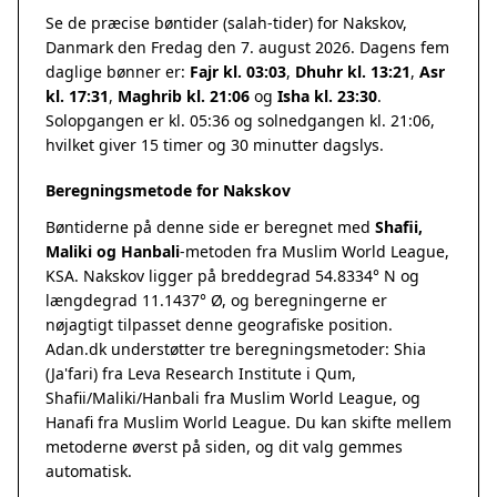
Se de præcise bøntider (salah-tider) for Nakskov,
Danmark den Fredag den 7. august 2026. Dagens fem
daglige bønner er:
Fajr kl. 03:03
,
Dhuhr kl. 13:21
,
Asr
kl. 17:31
,
Maghrib kl. 21:06
og
Isha kl. 23:30
.
Solopgangen er kl. 05:36 og solnedgangen kl. 21:06,
hvilket giver 15 timer og 30 minutter dagslys.
Beregningsmetode for Nakskov
Bøntiderne på denne side er beregnet med
Shafii,
Maliki og Hanbali
-metoden fra Muslim World League,
KSA. Nakskov ligger på breddegrad 54.8334° N og
længdegrad 11.1437° Ø, og beregningerne er
nøjagtigt tilpasset denne geografiske position.
Adan.dk understøtter tre beregningsmetoder: Shia
(Ja'fari) fra Leva Research Institute i Qum,
Shafii/Maliki/Hanbali fra Muslim World League, og
Hanafi fra Muslim World League. Du kan skifte mellem
metoderne øverst på siden, og dit valg gemmes
automatisk.