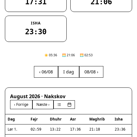
17:31
21:06
ISHA
23:30
☀️ 05:36
🌅 21:06
🌅 02:53
‹ 06/08
I dag
08/08 ›
August 2026 · Nakskov
‹ Forrige
Næste ›
Dag
Fajr
Dhuhr
Asr
Maghrib
Isha
Lør 1.
02:59
13:22
17:36
21:18
23:36