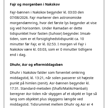
Fajr og morgenbøn i Nakskov
Fajr-bønnen i Nakskov begynder kl. 03:03 den
07/08/2026. Fajr markerer den astronomiske
morgendæmring, hvor det første lys begynder at vise
sig ved horisonten. Under Ramadan er dette
tidspunktet hvor fasten (Suhoor) begynder. Imsak-
tiden, som er et forsigtighedstidspunkt ca. 10
minutter før Fajr, er kl. 02:53. I morgen vil Fajr i
Nakskov være kl. 03:03, som er 0 minutter tidligere
end i dag.
Dhuhr, Asr og eftermiddagsbøn
Dhuhr i Nakskov falder som forventet omkring
middagstid, kl. 13:21, når solen passerer sit højeste
punkt på himlen (zenit). Asr-bønnen begynder kl.
17:31. Standard-metoden (Shafii/Maliki/Hanbali)
beregner Asr-tiden når skyggen af et objekt er lige så
lang som objektet plus skyggens længde ved
middagstid. Tidsrummet mellem Dhuhr og Asr er 4