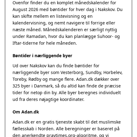
Ovenfor finder du en komplet månedskalender for
August 2026 med bøntider for hver dag i Nakskov. Du
kan skifte mellem en listevisning og en
kalendervisning, og nemt navigere til forrige eller
næste måned. Månedskalenderen er særligt nyttig
under Ramadan, hvor du kan planlægge Suhoor- og
Iftar-tiderne for hele måneden.
Bøntider i nærliggende byer
Ud over Nakskov kan du finde bøntider for
nærliggende byer som Vesterborg, Sundby, Horbelev,
Toreby, Rødby og mange flere. Adan.dk dækker over
325 byer i Danmark, så du altid kan finde de præcise
tider for netop din by. Alle byer beregnes individuelt
ud fra deres nøjagtige koordinater.
Om Adan.dk
Adan.dk er en gratis tjeneste skabt til det muslimske
fællesskab i Norden. Alle beregninger er baseret på
den anerkendte
praytimes.org
-algoritme, og vi