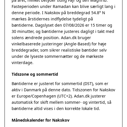
på året, hvilket betyder tidlig Fajr og sen Maghrib.
Fasteperioden under Ramadan kan blive særligt lang i
denne periode. I Nakskov på breddegrad 54.8° N
mærkes årstidernes indflydelse tydeligt på
bøntiderne. Dagslyset den 07/08/2026 er 15 timer og
30 minutter, og bøntiderne justeres dagligt i takt med
solens ændrede position. Adan.dk bruger
vinkelbaserede justeringer (Angle-Based) for høje
breddegrader, som sikrer realistiske bøntider selv
under de lyseste sommernætter og de mørkeste
vinterdage.
Tidszone og sommertid
Bøntiderne er justeret for sommertid (DST), som er
aktiv i Danmark på denne dato. Tidszonen for Nakskov
er Europe/Copenhagen (UTC+2). Adan.dk justerer
automatisk for skift mellem sommer- og vintertid, så
bøntiderne altid vises i den korrekte lokale tid.
Månedskalender for Nakskov