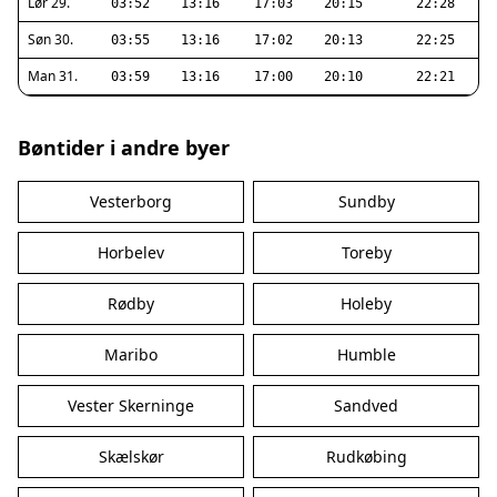
Lør 29.
03:52
13:16
17:03
20:15
22:28
Søn 30.
03:55
13:16
17:02
20:13
22:25
Man 31.
03:59
13:16
17:00
20:10
22:21
Bøntider i andre byer
Vesterborg
Sundby
Horbelev
Toreby
Rødby
Holeby
Maribo
Humble
Vester Skerninge
Sandved
Skælskør
Rudkøbing