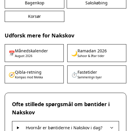
Bagenkop
Sakskøbing
Korsør
Udforsk mere for Nakskov
Månedskalender
Ramadan 2026
📅
🌙
August 2026
Suhoor & Iftar tider
Qibla-retning
Fastetider
🧭
⏱️
Kompas mod Mekka
Sammenlign byer
Ofte stillede spørgsmål om bøntider i
Nakskov
Hvornår er bøntiderne i Nakskov i dag?