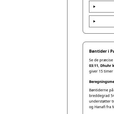
Bøntider i 
Se de præcise
03:11
,
Dhuhr k
giver 15 timer
Beregningsme
Bøntiderne på
breddegrad 54
understøtter t
og Hanafi fra