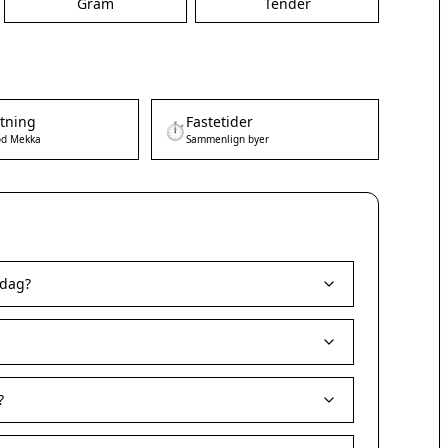
Gram
Tender
etning
Fastetider
⏱️
d Mekka
Sammenlign byer
 dag?
?