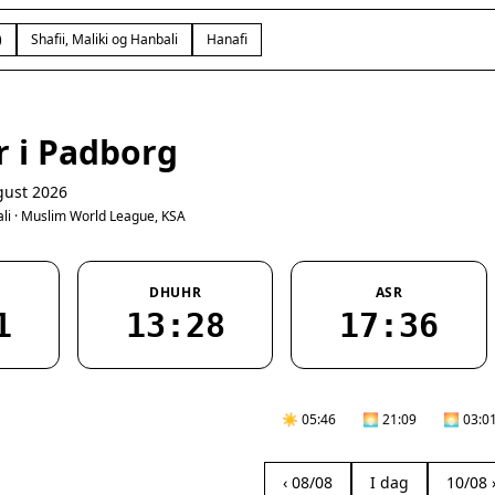
)
Shafii, Maliki og Hanbali
Hanafi
r i Padborg
gust 2026
bali · Muslim World League, KSA
DHUHR
ASR
1
13:28
17:36
☀️ 05:46
🌅 21:09
🌅 03:0
‹ 08/08
I dag
10/08 