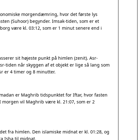
tronomiske morgendæmring, hvor det første lys
sten (Suhoor) begynder. Imsak-tiden, som er et
Padborg være kl. 03:12, som er 1 minut senere end i
serer sit højeste punkt på himlen (zenit). Asr-
r-tiden når skyggen af et objekt er lige så lang som
 er 4 timer og 8 minutter.
madan er Maghrib tidspunktet for Iftar, hvor fasten
 I morgen vil Maghrib være kl. 21:07, som er 2
et fra himlen. Den islamiske midnat er kl. 01:28, og
a Isha til midnat.