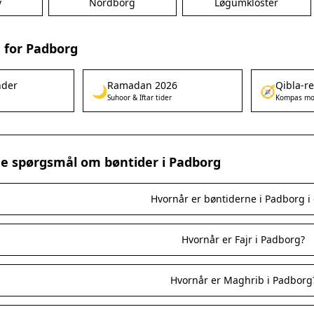
v
Nordborg
Løgumkloster
 for Padborg
nder
Ramadan 2026
Qibla-r
🌙
🧭
Suhoor & Iftar tider
Kompas mo
ede spørgsmål om bøntider i Padborg
Hvornår er bøntiderne i Padborg i
Hvornår er Fajr i Padborg?
Hvornår er Maghrib i Padborg