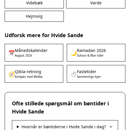
Videbæk
Varde
Hejnsvig
Udforsk mere for Hvide Sande
Månedskalender
Ramadan 2026
📅
🌙
August 2026
Suhoor & Iftar tider
Qibla-retning
Fastetider
🧭
⏱️
Kompas mod Mekka
Sammenlign byer
Ofte stillede spørgsmål om bøntider i
Hvide Sande
Hvornår er bøntiderne i Hvide Sande i dag?