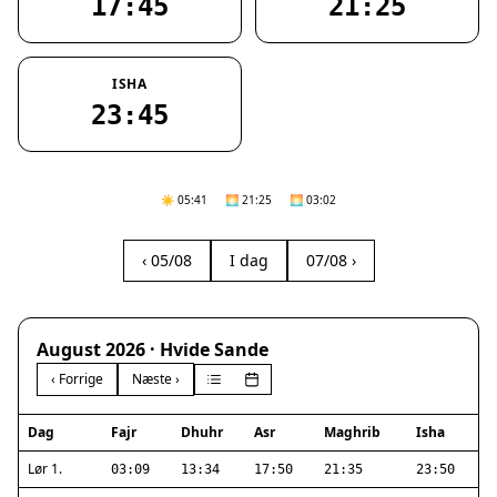
17:45
21:25
ISHA
23:45
☀️ 05:41
🌅 21:25
🌅 03:02
‹ 05/08
I dag
07/08 ›
August 2026 · Hvide Sande
‹ Forrige
Næste ›
Dag
Fajr
Dhuhr
Asr
Maghrib
Isha
Lør 1.
03:09
13:34
17:50
21:35
23:50