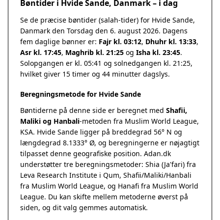
Bøntider i Hvide Sande, Danmark – i dag
Se de præcise bøntider (salah-tider) for Hvide Sande,
Danmark den Torsdag den 6. august 2026. Dagens
fem daglige bønner er:
Fajr kl. 03:12
,
Dhuhr kl. 13:33
,
Asr kl. 17:45
,
Maghrib kl. 21:25
og
Isha kl. 23:45
.
Solopgangen er kl. 05:41 og solnedgangen kl. 21:25,
hvilket giver 15 timer og 44 minutter dagslys.
Beregningsmetode for Hvide Sande
Bøntiderne på denne side er beregnet med
Shafii,
Maliki og Hanbali
-metoden fra Muslim World League,
KSA. Hvide Sande ligger på breddegrad 56° N og
længdegrad 8.1333° Ø, og beregningerne er nøjagtigt
tilpasset denne geografiske position. Adan.dk
understøtter tre beregningsmetoder: Shia (Ja'fari) fra
Leva Research Institute i Qum, Shafii/Maliki/Hanbali
fra Muslim World League, og Hanafi fra Muslim World
League. Du kan skifte mellem metoderne øverst på
siden, og dit valg gemmes automatisk.