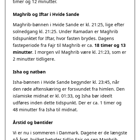
timer og 12 minutter.
Maghrib og Iftar i Hvide Sande
Maghrib-bønnen i Hvide Sande er kl. 21:25, lige efter
solnedgang kl. 21:25. Under Ramadan er Maghrib
tidspunktet for Iftar, hvor fasten brydes. Dagens
fasteperiode fra Fajr til Maghrib er ca.
18 timer og 13
minutter
. I morgen vil Maghrib være kl. 21:23, som er
2 minutter tidligere.
Isha og natbøn
Isha-bønnen i Hvide Sande begynder kl. 23:45, når
den røde aftenskæring er forsvundet fra himlen. Den
islamiske midnat er kl. 01:33, og Isha bør ideelt
udføres inden dette tidspunkt. Der er ca. 1 timer og
48 minutter fra Isha til midnat.
Årstid og bøntider
Vi er nu i sommeren i Danmark. Dagene er de længste
på året, hvilket betyder tidlig Fajr og sen Maghrib.