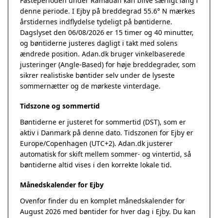
Fasteperioden under Ramadan kan blive særligt lang i
denne periode. I Ejby på breddegrad 55.6° N mærkes
årstidernes indflydelse tydeligt på bøntiderne.
Dagslyset den 06/08/2026 er 15 timer og 40 minutter,
og bøntiderne justeres dagligt i takt med solens
ændrede position. Adan.dk bruger vinkelbaserede
justeringer (Angle-Based) for høje breddegrader, som
sikrer realistiske bøntider selv under de lyseste
sommernætter og de mørkeste vinterdage.
Tidszone og sommertid
Bøntiderne er justeret for sommertid (DST), som er
aktiv i Danmark på denne dato. Tidszonen for Ejby er
Europe/Copenhagen (UTC+2). Adan.dk justerer
automatisk for skift mellem sommer- og vintertid, så
bøntiderne altid vises i den korrekte lokale tid.
Månedskalender for Ejby
Ovenfor finder du en komplet månedskalender for
August 2026 med bøntider for hver dag i Ejby. Du kan