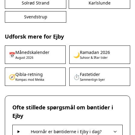
Solrød Strand
Karlslunde
Svendstrup
Udforsk mere for Ejby
Månedskalender
Ramadan 2026
📅
🌙
August 2026
Suhoor & Iftar tider
Qibla-retning
Fastetider
🧭
⏱️
Kompas mod Mekka
Sammenlign byer
Ofte stillede spørgsmål om bøntider i
Ejby
Hvornår er bøntiderne i Ejby i dag?