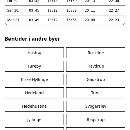
Lør 29.
03:42
13:13
16:59
20:13
22:30
Søn 30.
03:45
13:12
16:58
20:11
22:27
Man 31.
03:49
13:12
16:56
20:08
22:23
Bøntider i andre byer
Hashøj
Roskilde
Tureby
Havdrup
Kirke Hyllinge
Gadstrup
Hedeland
Tune
Hedehusene
Svogerslev
Jyllinge
Regstrup