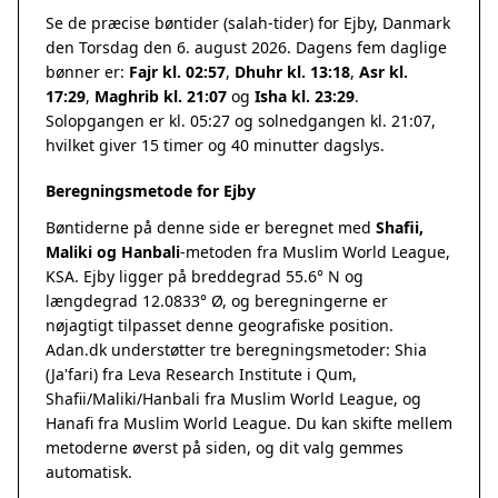
Se de præcise bøntider (salah-tider) for Ejby, Danmark
den Torsdag den 6. august 2026. Dagens fem daglige
bønner er:
Fajr kl. 02:57
,
Dhuhr kl. 13:18
,
Asr kl.
17:29
,
Maghrib kl. 21:07
og
Isha kl. 23:29
.
Solopgangen er kl. 05:27 og solnedgangen kl. 21:07,
hvilket giver 15 timer og 40 minutter dagslys.
Beregningsmetode for Ejby
Bøntiderne på denne side er beregnet med
Shafii,
Maliki og Hanbali
-metoden fra Muslim World League,
KSA. Ejby ligger på breddegrad 55.6° N og
længdegrad 12.0833° Ø, og beregningerne er
nøjagtigt tilpasset denne geografiske position.
Adan.dk understøtter tre beregningsmetoder: Shia
(Ja'fari) fra Leva Research Institute i Qum,
Shafii/Maliki/Hanbali fra Muslim World League, og
Hanafi fra Muslim World League. Du kan skifte mellem
metoderne øverst på siden, og dit valg gemmes
automatisk.