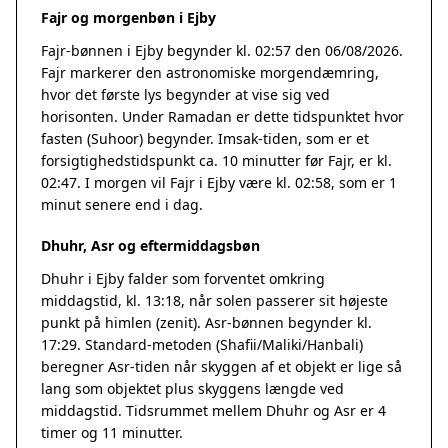
Fajr og morgenbøn i Ejby
Fajr-bønnen i Ejby begynder kl. 02:57 den 06/08/2026.
Fajr markerer den astronomiske morgendæmring,
hvor det første lys begynder at vise sig ved
horisonten. Under Ramadan er dette tidspunktet hvor
fasten (Suhoor) begynder. Imsak-tiden, som er et
forsigtighedstidspunkt ca. 10 minutter før Fajr, er kl.
02:47. I morgen vil Fajr i Ejby være kl. 02:58, som er 1
minut senere end i dag.
Dhuhr, Asr og eftermiddagsbøn
Dhuhr i Ejby falder som forventet omkring
middagstid, kl. 13:18, når solen passerer sit højeste
punkt på himlen (zenit). Asr-bønnen begynder kl.
17:29. Standard-metoden (Shafii/Maliki/Hanbali)
beregner Asr-tiden når skyggen af et objekt er lige så
lang som objektet plus skyggens længde ved
middagstid. Tidsrummet mellem Dhuhr og Asr er 4
timer og 11 minutter.