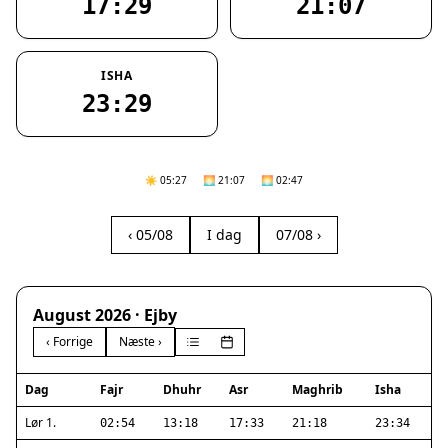
17:29
21:07
ISHA
23:29
☀️ 05:27
🌅 21:07
🌅 02:47
‹ 05/08
I dag
07/08 ›
August 2026 · Ejby
‹ Forrige
Næste ›
Dag
Fajr
Dhuhr
Asr
Maghrib
Isha
Lør 1.
02:54
13:18
17:33
21:18
23:34