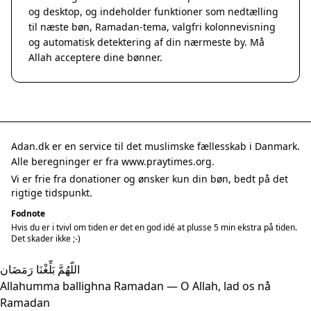
og desktop, og indeholder funktioner som nedtælling
til næste bøn, Ramadan-tema, valgfri kolonnevisning
og automatisk detektering af din nærmeste by. Må
Allah acceptere dine bønner.
Adan.dk er en service til det muslimske fællesskab i Danmark.
Alle beregninger er fra www.praytimes.org.
Vi er frie fra donationer og ønsker kun din bøn, bedt på det
rigtige tidspunkt.
Fodnote
Hvis du er i tvivl om tiden er det en god idé at plusse 5 min ekstra på tiden.
Det skader ikke ;-)
اللّهُمَّ بَلِّغْنَا رَمَضَان
Allahumma ballighna Ramadan — O Allah, lad os nå
Ramadan