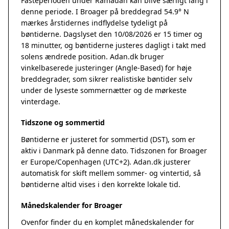
Fasteperioden under Ramadan kan blive særligt lang i
denne periode. I Broager på breddegrad 54.9° N
mærkes årstidernes indflydelse tydeligt på
bøntiderne. Dagslyset den 10/08/2026 er 15 timer og
18 minutter, og bøntiderne justeres dagligt i takt med
solens ændrede position. Adan.dk bruger
vinkelbaserede justeringer (Angle-Based) for høje
breddegrader, som sikrer realistiske bøntider selv
under de lyseste sommernætter og de mørkeste
vinterdage.
Tidszone og sommertid
Bøntiderne er justeret for sommertid (DST), som er
aktiv i Danmark på denne dato. Tidszonen for Broager
er Europe/Copenhagen (UTC+2). Adan.dk justerer
automatisk for skift mellem sommer- og vintertid, så
bøntiderne altid vises i den korrekte lokale tid.
Månedskalender for Broager
Ovenfor finder du en komplet månedskalender for