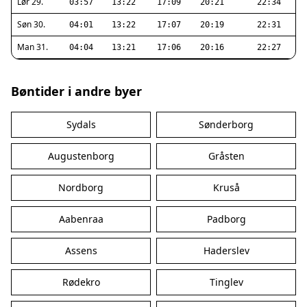
Lør 29.
03:57
13:22
17:09
20:21
22:34
Søn 30.
04:01
13:22
17:07
20:19
22:31
Man 31.
04:04
13:21
17:06
20:16
22:27
Bøntider i andre byer
Sydals
Sønderborg
Augustenborg
Gråsten
Nordborg
Kruså
Aabenraa
Padborg
Assens
Haderslev
Rødekro
Tinglev