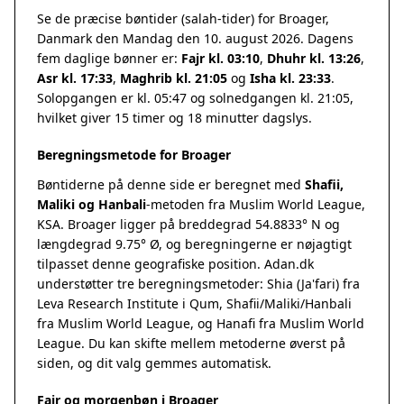
Se de præcise bøntider (salah-tider) for Broager,
Danmark den Mandag den 10. august 2026. Dagens
fem daglige bønner er:
Fajr kl. 03:10
,
Dhuhr kl. 13:26
,
Asr kl. 17:33
,
Maghrib kl. 21:05
og
Isha kl. 23:33
.
Solopgangen er kl. 05:47 og solnedgangen kl. 21:05,
hvilket giver 15 timer og 18 minutter dagslys.
Beregningsmetode for Broager
Bøntiderne på denne side er beregnet med
Shafii,
Maliki og Hanbali
-metoden fra Muslim World League,
KSA. Broager ligger på breddegrad 54.8833° N og
længdegrad 9.75° Ø, og beregningerne er nøjagtigt
tilpasset denne geografiske position. Adan.dk
understøtter tre beregningsmetoder: Shia (Ja'fari) fra
Leva Research Institute i Qum, Shafii/Maliki/Hanbali
fra Muslim World League, og Hanafi fra Muslim World
League. Du kan skifte mellem metoderne øverst på
siden, og dit valg gemmes automatisk.
Fajr og morgenbøn i Broager