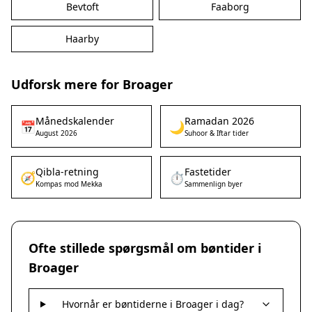
Bevtoft
Faaborg
Haarby
Udforsk mere for Broager
Månedskalender
Ramadan 2026
📅
🌙
August 2026
Suhoor & Iftar tider
Qibla-retning
Fastetider
🧭
⏱️
Kompas mod Mekka
Sammenlign byer
Ofte stillede spørgsmål om bøntider i
Broager
Hvornår er bøntiderne i Broager i dag?