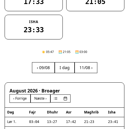
17:33
21:05
ISHA
23:33
☀️ 05:47
🌅 21:05
🌅 03:00
‹ 09/08
I dag
11/08 ›
August 2026 · Broager
‹ Forrige
Næste ›
Dag
Fajr
Dhuhr
Asr
Maghrib
Isha
Lør 1.
03:04
13:27
17:42
21:23
23:41