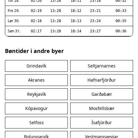
Tor 28.
02:20
13:28
18:11
23:18
00:32
Fre 29.
02:19
13:28
18:12
23:21
00:33
Lør 30.
02:18
13:28
18:13
23:24
00:35
Søn 31.
02:17
13:28
18:14
23:27
00:36
Bøntider i andre byer
Grindavík
Seltjarnarnes
Akranes
Hafnarfjörður
Reykjavík
Garðabær
Kópavogur
Mosfellsbær
Selfoss
Ísafjörður
Bolungarvík
Vestmannaeyjar