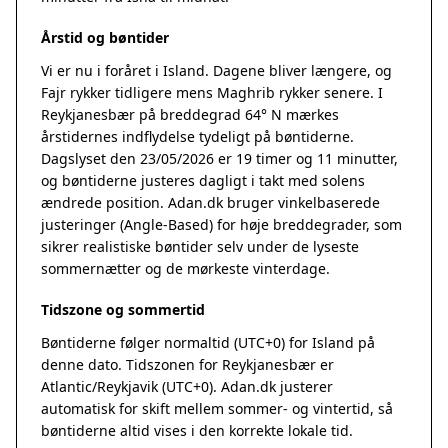
Årstid og bøntider
Vi er nu i foråret i Island. Dagene bliver længere, og
Fajr rykker tidligere mens Maghrib rykker senere. I
Reykjanesbær på breddegrad 64° N mærkes
årstidernes indflydelse tydeligt på bøntiderne.
Dagslyset den 23/05/2026 er 19 timer og 11 minutter,
og bøntiderne justeres dagligt i takt med solens
ændrede position. Adan.dk bruger vinkelbaserede
justeringer (Angle-Based) for høje breddegrader, som
sikrer realistiske bøntider selv under de lyseste
sommernætter og de mørkeste vinterdage.
Tidszone og sommertid
Bøntiderne følger normaltid (UTC+0) for Island på
denne dato. Tidszonen for Reykjanesbær er
Atlantic/Reykjavik (UTC+0). Adan.dk justerer
automatisk for skift mellem sommer- og vintertid, så
bøntiderne altid vises i den korrekte lokale tid.