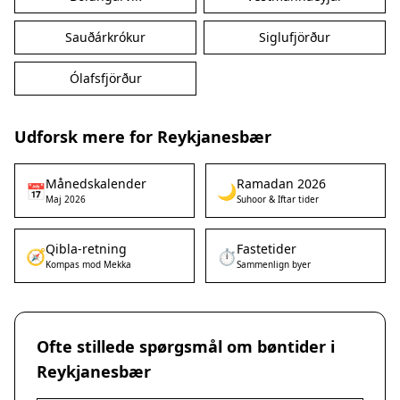
Sauðárkrókur
Siglufjörður
Ólafsfjörður
Udforsk mere for Reykjanesbær
Månedskalender
Ramadan 2026
📅
🌙
Maj 2026
Suhoor & Iftar tider
Qibla-retning
Fastetider
🧭
⏱️
Kompas mod Mekka
Sammenlign byer
Ofte stillede spørgsmål om bøntider i
Reykjanesbær