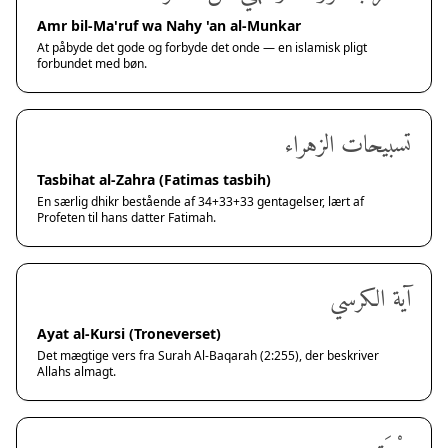
Amr bil-Ma'ruf wa Nahy 'an al-Munkar
At påbyde det gode og forbyde det onde — en islamisk pligt
forbundet med bøn.
تسبيحات الزهراء
Tasbihat al-Zahra (Fatimas tasbih)
En særlig dhikr bestående af 34+33+33 gentagelser, lært af
Profeten til hans datter Fatimah.
آية الكرسي
Ayat al-Kursi (Troneverset)
Det mægtige vers fra Surah Al-Baqarah (2:255), der beskriver
Allahs almagt.