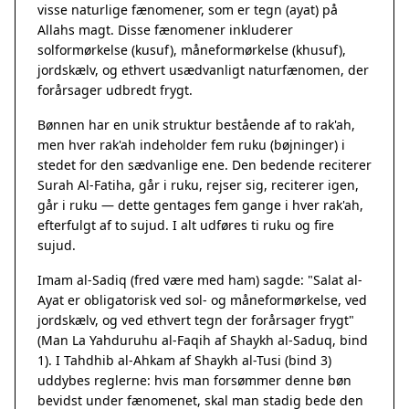
visse naturlige fænomener, som er tegn (ayat) på
Allahs magt. Disse fænomener inkluderer
solformørkelse (kusuf), måneformørkelse (khusuf),
jordskælv, og ethvert usædvanligt naturfænomen, der
forårsager udbredt frygt.
Bønnen har en unik struktur bestående af to rak'ah,
men hver rak'ah indeholder fem ruku (bøjninger) i
stedet for den sædvanlige ene. Den bedende reciterer
Surah Al-Fatiha, går i ruku, rejser sig, reciterer igen,
går i ruku — dette gentages fem gange i hver rak'ah,
efterfulgt af to sujud. I alt udføres ti ruku og fire
sujud.
Imam al-Sadiq (fred være med ham) sagde: "Salat al-
Ayat er obligatorisk ved sol- og måneformørkelse, ved
jordskælv, og ved ethvert tegn der forårsager frygt"
(Man La Yahduruhu al-Faqih af Shaykh al-Saduq, bind
1). I Tahdhib al-Ahkam af Shaykh al-Tusi (bind 3)
uddybes reglerne: hvis man forsømmer denne bøn
bevidst under fænomenet, skal man stadig bede den