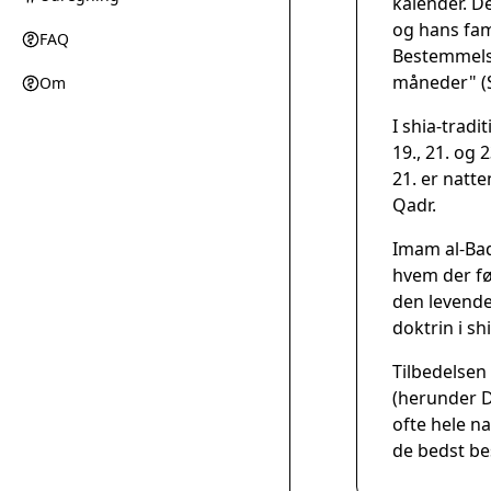
kalender. D
og hans fami
FAQ
Bestemmelse
måneder" (S
Om
I shia-tradi
19., 21. og
21. er natt
Qadr.
Imam al-Baq
hvem der fø
den levende
doktrin i sh
Tilbedelsen 
(herunder Du
ofte hele n
de bedst be