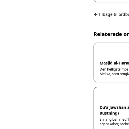
Tilbage til ordb
Relaterede o
Masjid al-Har
Den helligste mosk
Mekka, som omgiv
Du'a Jawshan a
Rustning)
En lang bøn med 1
egenskaber, recit