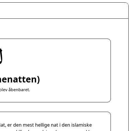
ر
nenatten)
blev åbenbaret.