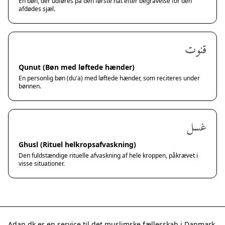
En bøn, der udføres på den første nat efter begravelse for den
afdødes sjæl.
قنوت
Qunut (Bøn med løftede hænder)
En personlig bøn (du'a) med løftede hænder, som reciteres under
bønnen.
غسل
Ghusl (Rituel helkropsafvaskning)
Den fuldstændige rituelle afvaskning af hele kroppen, påkrævet i
visse situationer.
Adan.dk er en service til det muslimske fællesskab i Danmark.