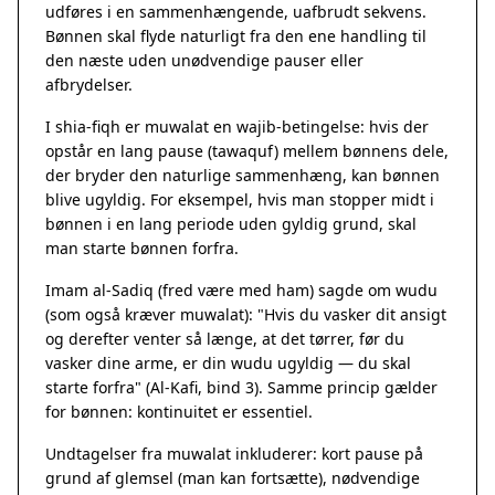
udføres i en sammenhængende, uafbrudt sekvens.
Bønnen skal flyde naturligt fra den ene handling til
den næste uden unødvendige pauser eller
afbrydelser.
I shia-fiqh er muwalat en wajib-betingelse: hvis der
opstår en lang pause (tawaquf) mellem bønnens dele,
der bryder den naturlige sammenhæng, kan bønnen
blive ugyldig. For eksempel, hvis man stopper midt i
bønnen i en lang periode uden gyldig grund, skal
man starte bønnen forfra.
Imam al-Sadiq (fred være med ham) sagde om wudu
(som også kræver muwalat): "Hvis du vasker dit ansigt
og derefter venter så længe, at det tørrer, før du
vasker dine arme, er din wudu ugyldig — du skal
starte forfra" (Al-Kafi, bind 3). Samme princip gælder
for bønnen: kontinuitet er essentiel.
Undtagelser fra muwalat inkluderer: kort pause på
grund af glemsel (man kan fortsætte), nødvendige