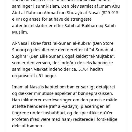
samlinger i sunni-islam. Den blev samlet af Imam Abu
Abd al-Rahman Ahmad ibn Shu'ayb al-Nasa'i (829-915
e.Kr.) og anses for at have de strengeste
autenticitetskriterier efter Sahih al-Bukhari og Sahih
Muslim.
Al-Nasa'i skrev først "al-Sunan al-Kubra" (Den Store
Sunan) og destillerede den derefter til "al-Sunan al-
Sughra" (Den Lille Sunan), også kaldet "al-Mujtaba",
som er den version, der indgår i de seks kanoniske
samlinger. Værket indeholder ca. 5.761 hadith
organiseret i 51 bøger.
Imam al-Nasa'is kapitel om bøn er særligt detaljeret
og dækker minutiøse aspekter af bønnepraksissen.
Han inkluderer overleveringer om den præcise måde
at løfte hænderne (raf' al-yadayn), placeringen af
fingrene under tashahhud, og de specifikke du'a'er
Profeten (fred være med ham) reciterede i forskellige
dele af bønnen.