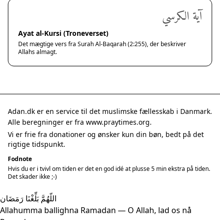
آية الكرسي
Ayat al-Kursi (Troneverset)
Det mægtige vers fra Surah Al-Baqarah (2:255), der beskriver
Allahs almagt.
Adan.dk er en service til det muslimske fællesskab i Danmark.
Alle beregninger er fra www.praytimes.org.
Vi er frie fra donationer og ønsker kun din bøn, bedt på det
rigtige tidspunkt.
Fodnote
Hvis du er i tvivl om tiden er det en god idé at plusse 5 min ekstra på tiden.
Det skader ikke ;-)
اللّهُمَّ بَلِّغْنَا رَمَضَان
Allahumma ballighna Ramadan — O Allah, lad os nå