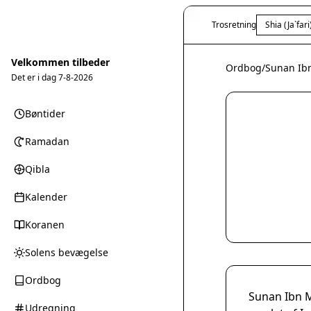
Trosretning
Shia (Ja`fari
Velkommen tilbeder
Ordbog
/
Sunan Ibn
Det er i dag
7-8-2026
Bøntider
Ramadan
Qibla
Kalender
Koranen
Solens bevægelse
Ordbog
Sunan Ibn Ma
Udregning