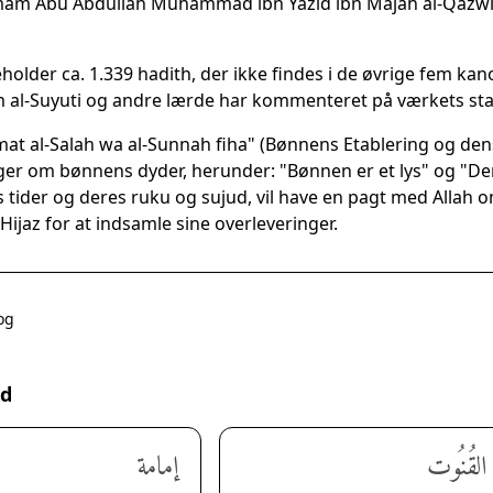
mam Abu Abdullah Muhammad ibn Yazid ibn Majah al-Qazwini 
older ca. 1.339 hadith, der ikke findes i de øvrige fem kano
 al-Suyuti og andre lærde har kommenteret på værkets stat
amat al-Salah wa al-Sunnah fiha" (Bønnens Etablering og de
ger om bønnens dyder, herunder: "Bønnen er et lys" og "D
tider og deres ruku og sujud, vil have en pagt med Allah om t
ijaz for at indsamle sine overleveringer.
og
rd
 القُنُوت
إمامة