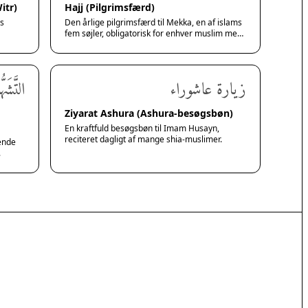
itr)
Hajj (Pilgrimsfærd)
es
Den årlige pilgrimsfærd til Mekka, en af islams
fem søjler, obligatorisk for enhver muslim med
evne dertil.
زيارة عاشوراء
التَّشَهُ
Ziyarat Ashura (Ashura-besøgsbøn)
En kraftfuld besøgsbøn til Imam Husayn,
reciteret dagligt af mange shia-muslimer.
dende
.