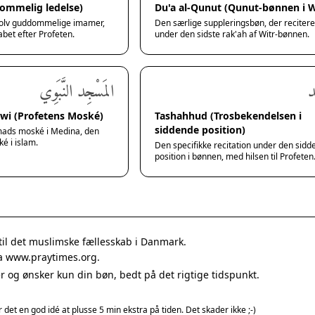
ommelig ledelse)
Du'a al-Qunut (Qunut-bønnen i W
tolv guddommelige imamer,
Den særlige suppleringsbøn, der reciter
abet efter Profeten.
under den sidste rak'ah af Witr-bønnen.
ّد
المَسْجِد النَّبَوِي
awi (Profetens Moské)
Tashahhud (Trosbekendelsen i
siddende position)
ads moské i Medina, den
é i islam.
Den specifikke recitation under den sid
position i bønnen, med hilsen til Profeten
til det muslimske fællesskab i Danmark.
ra www.praytimes.org.
ner og ønsker kun din bøn, bedt på det rigtige tidspunkt.
er det en god idé at plusse 5 min ekstra på tiden. Det skader ikke ;-)