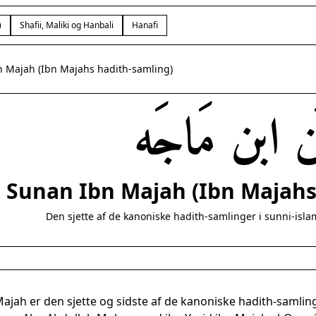
)
Shafii, Maliki og Hanbali
Hanafi
 Majah (Ibn Majahs hadith-samling)
ن ابن مَاجَه
Sunan Ibn Majah (Ibn Majahs
Den sjette af de kanoniske hadith-samlinger i sunni-isla
jah er den sjette og sidste af de kanoniske hadith-samlinge