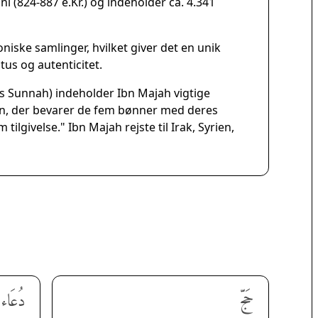
(824-887 e.Kr.) og indeholder ca. 4.341
niske samlinger, hvilket giver det en unik
us og autenticitet.
ns Sunnah) indeholder Ibn Majah vigtige
en, der bevarer de fem bønner med deres
ilgivelse." Ibn Majah rejste til Irak, Syrien,
حَجّ
دُعَاء