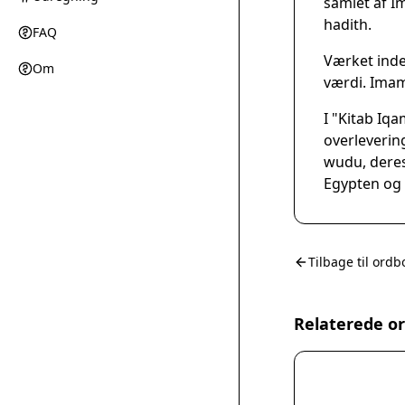
samlet af I
hadith.
FAQ
Værket indeh
Om
værdi. Imam
I "Kitab Iq
overleverin
wudu, deres 
Egypten og H
Tilbage til ordb
Relaterede o