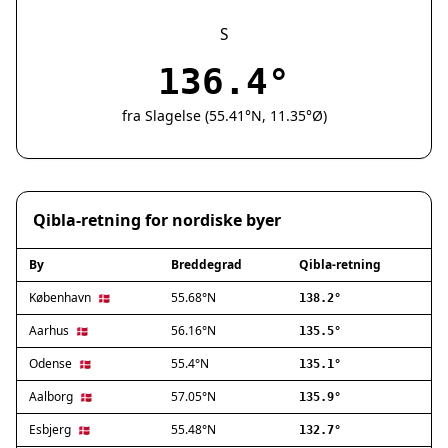
Silkeborg
Næstved
S
Fredericia
136.4°
Viborg
Køge
fra Slagelse (55.41°N, 11.35°Ø)
Holstebro
Taastrup
Slagelse
Hillerød
Qibla-retning for nordiske byer
Sønderborg
Holbæk
By
Breddegrad
Qibla-retning
Svendborg
Hjørring
København
55.68°N
🇩🇰
138.2°
Frederikshavn
Aarhus
56.16°N
🇩🇰
135.5°
Nørresundby
Odense
55.4°N
🇩🇰
135.1°
Ringsted
Haderslev
Aalborg
57.05°N
🇩🇰
135.9°
Albertslund
Esbjerg
55.48°N
🇩🇰
132.7°
Allerød