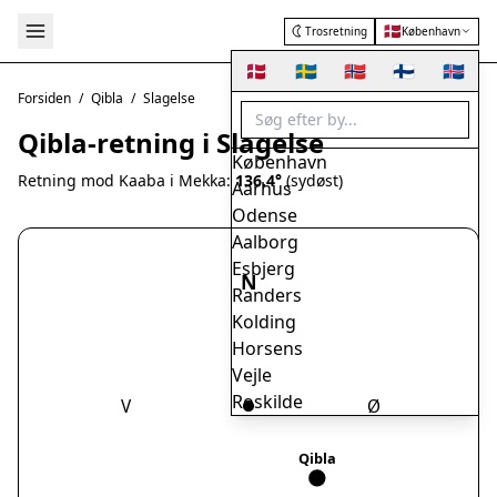
🇩🇰
Trosretning
København
🇩🇰
🇸🇪
🇳🇴
🇫🇮
🇮🇸
Forsiden
/
Qibla
/
Slagelse
Qibla-retning i Slagelse
København
Retning mod Kaaba i Mekka:
136.4°
(sydøst)
Aarhus
Odense
Aalborg
Esbjerg
N
Randers
Kolding
Horsens
Vejle
Roskilde
V
Ø
Herning
Helsingør
Qibla
Hørsholm