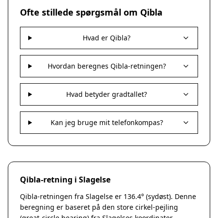
Nakskov
Ofte stillede spørgsmål om Qibla
Nykøbing Sjælland
Præstø
Hvad er Qibla?
Sorø
Stege
Svendstrup
Hvordan beregnes Qibla-retningen?
Vordingborg
Assens
Hvad betyder gradtallet?
Bogense
Faaborg
Kerteminde
Kan jeg bruge mit telefonkompas?
Middelfart
Munkebo
Nyborg
Otterup
Qibla-retning i Slagelse
Ringe
Rudkøbing
Qibla-retningen fra Slagelse er 136.4° (sydøst). Denne
Ebeltoft
beregning er baseret på den store cirkel-pejling
Galten
(great-circle bearing) fra Slagelses koordinater