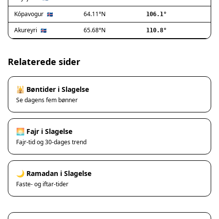
Ishøj
Jyllinge
Kópavogur
64.11°N
🇮🇸
106.1°
Lillerød
Akureyri
65.68°N
🇮🇸
110.8°
Lyngby
Måløv
Nivå
Relaterede sider
Rødovre
Solrød Strand
🕌 Bøntider i Slagelse
Tårnby
Se dagens fem bønner
Valby
Vanløse
Værløse
🌅 Fajr i Slagelse
Ølstykke
Fajr-tid og 30-dages trend
Haslev
Helsinge
🌙 Ramadan i Slagelse
Hundested
Faste- og iftar-tider
Humlebæk
Kalundborg
Korsør