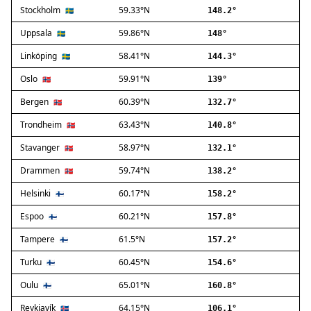
Stockholm
59.33°N
Ballerup
🇸🇪
148.2°
Birkerød
Uppsala
59.86°N
🇸🇪
148°
Brøndby
Linköping
58.41°N
🇸🇪
144.3°
Charlottenlund
Dragør
Oslo
59.91°N
🇳🇴
139°
Farum
Bergen
60.39°N
🇳🇴
132.7°
Fredensborg
Trondheim
63.43°N
🇳🇴
140.8°
Frederiksberg
Frederikssund
Stavanger
58.97°N
🇳🇴
132.1°
Frederiksværk
Drammen
59.74°N
🇳🇴
138.2°
Gentofte
Helsinki
60.17°N
Gladsaxe
🇫🇮
158.2°
Glostrup
Espoo
60.21°N
🇫🇮
157.8°
Greve
Tampere
61.5°N
🇫🇮
157.2°
Hedehusene
Herlev
Turku
60.45°N
🇫🇮
154.6°
Hvidovre
Oulu
65.01°N
🇫🇮
160.8°
Høje-Taastrup
Reykjavík
64.15°N
🇮🇸
106.1°