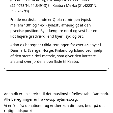
Grenaa
(55.4073°N, 11.349°Ø) til Kaaba i Mekka (21.4225°N,
Hadsten
39.8262°Ø).
Hammel
Fra de nordiske lande er Qibla-retningen typisk
Hedensted
mellem 130° og 145° (sydøst), afhængigt af den
Hinnerup
præcise position. Byer længere nord og vest har en
Hobro
lidt højere gradværdi end byer i syd og øst.
Lystrup
Adan.dk beregner Qibla-retningen for over 460 byer i
Mariager
Danmark, Sverige, Norge, Finland og Island ved hjælp
Odder
af den store cirkel-metode, som giver den korteste
Purhus
afstand over jordens overflade til Kaaba.
Ry
Rønde
Sabro
Skanderborg
Them
Adan.dk er en service til det muslimske fællesskab i Danmark.
Tranbjerg
Alle beregninger er fra www.praytimes.org.
Trustrup
Vi er frie fra donationer og ønsker kun din bøn, bedt på det
Billund
rigtige tidspunkt.