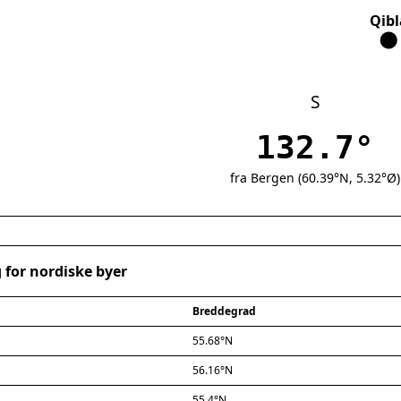
Qibl
S
132.7°
fra Bergen (60.39°N, 5.32°Ø)
 for nordiske byer
Breddegrad
55.68°N
56.16°N
55.4°N