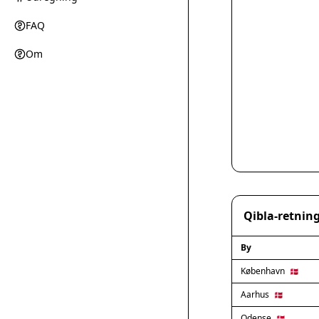
FAQ
Om
Qibla-retning
By
København
🇩🇰
Aarhus
🇩🇰
Odense
🇩🇰