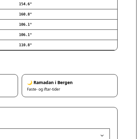
154.6°
Ishøj
Jyllinge
160.8°
Lillerød
106.1°
Lyngby
106.1°
Måløv
Nivå
110.8°
Rødovre
Solrød Strand
Tårnby
Valby
Vanløse
🌙 Ramadan i Bergen
Værløse
Faste- og iftar-tider
Ølstykke
Haslev
Helsinge
Hundested
Humlebæk
Kalundborg