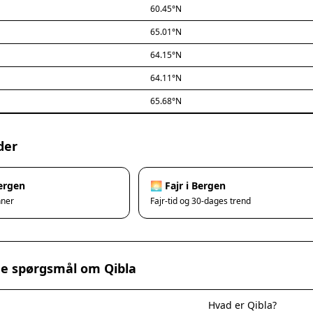
60.45°N
65.01°N
64.15°N
64.11°N
65.68°N
der
Bergen
🌅 Fajr i Bergen
nner
Fajr-tid og 30-dages trend
ede spørgsmål om Qibla
Hvad er Qibla?