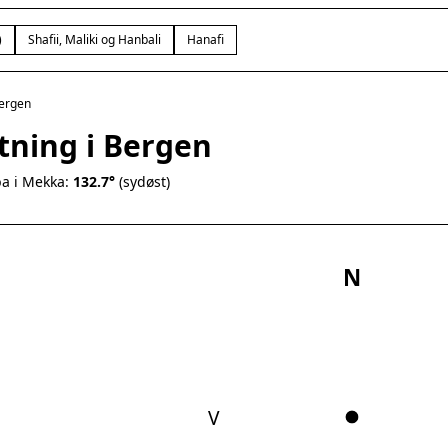
)
Shafii, Maliki og Hanbali
Hanafi
ergen
tning i Bergen
a i Mekka:
132.7°
(sydøst)
N
V