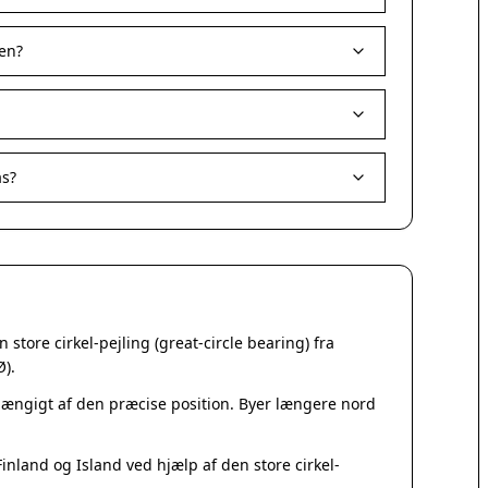
Korsør
Nakskov
en?
Nykøbing Sjælland
Præstø
Sorø
Stege
Svendstrup
as?
Vordingborg
Assens
Bogense
Faaborg
Kerteminde
Middelfart
store cirkel-pejling (great-circle bearing) fra
Munkebo
Ø).
Nyborg
Otterup
fhængigt af den præcise position. Byer længere nord
Ringe
Rudkøbing
nland og Island ved hjælp af den store cirkel-
Ebeltoft