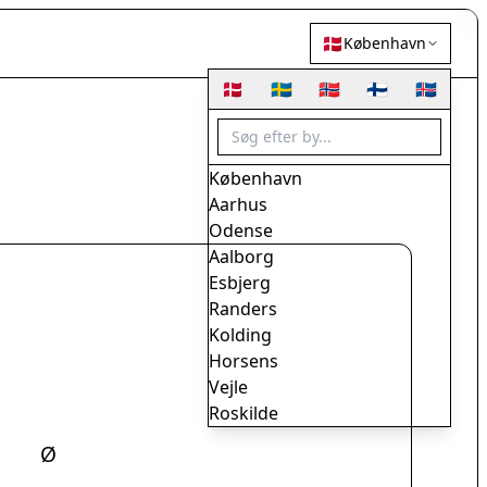
🇩🇰
København
🇩🇰
🇸🇪
🇳🇴
🇫🇮
🇮🇸
København
Aarhus
Odense
Aalborg
Esbjerg
Randers
Kolding
Horsens
Vejle
Roskilde
Herning
Ø
Helsingør