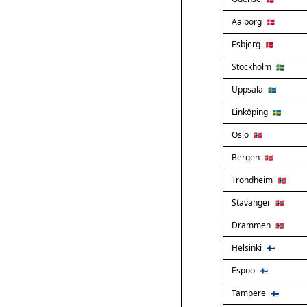
Aalborg
🇩🇰
Esbjerg
🇩🇰
Stockholm
🇸🇪
Uppsala
🇸🇪
Linköping
🇸🇪
Oslo
🇳🇴
Bergen
🇳🇴
Trondheim
🇳🇴
Stavanger
🇳🇴
Drammen
🇳🇴
Helsinki
🇫🇮
Espoo
🇫🇮
Tampere
🇫🇮