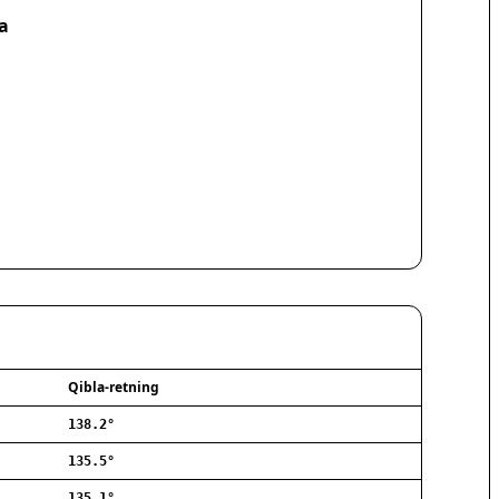
Hørsholm
a
Silkeborg
Næstved
Fredericia
Viborg
Køge
Holstebro
Taastrup
Slagelse
Hillerød
Sønderborg
Holbæk
Svendborg
Hjørring
Frederikshavn
Qibla-retning
Nørresundby
138.2°
Ringsted
Haderslev
135.5°
Albertslund
135.1°