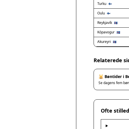
Turku
🇫🇮
Oulu
🇫🇮
Reykjavík
🇮🇸
Kópavogur
🇮🇸
Akureyri
🇮🇸
Relaterede si
🕌 Bøntider i 
Se dagens fem bø
Ofte still