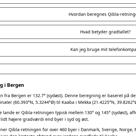
Hvordan beregnes Qibla-retning
Hvad betyder gradtallet?
Kan jeg bruge mit telefonkomp
g i Bergen
n fra Bergen er 132.7° (sydøst). Denne beregning er baseret på den 
nater (60.393°N, 5.3244°Ø) til Kaaba i Mekka (21.4225°N, 39.8262°
e lande er Qibla-retningen typisk mellem 130° og 145° (sydøst), a
 lidt højere gradværdi end byer i syd og øst.
er Qibla-retningen for over 460 byer i Danmark, Sverige, Norge, Fi