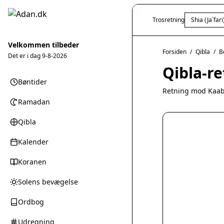
Trosretning
Shia (Ja`fari
Velkommen tilbeder
Forsiden
/
Qibla
/
B
Det er i dag
9-8-2026
Qibla-re
Bøntider
Retning mod Kaab
Ramadan
Qibla
Kalender
Koranen
Solens bevægelse
Ordbog
Udregning