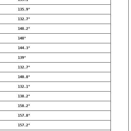
Allerød
135.9°
Ballerup
Birkerød
132.7°
Brøndby
148.2°
Charlottenlund
Dragør
148°
Farum
144.3°
Fredensborg
139°
Frederiksberg
Frederikssund
132.7°
Frederiksværk
140.8°
Gentofte
132.1°
Gladsaxe
Glostrup
138.2°
Greve
158.2°
Hedehusene
Herlev
157.8°
Hvidovre
157.2°
Høje-Taastrup