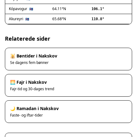
Ishøj
Jyllinge
Kópavogur
64.11°N
🇮🇸
106.1°
Lillerød
Akureyri
65.68°N
🇮🇸
110.8°
Lyngby
Måløv
Nivå
Relaterede sider
Rødovre
Solrød Strand
🕌 Bøntider i Nakskov
Tårnby
Se dagens fem bønner
Valby
Vanløse
Værløse
🌅 Fajr i Nakskov
Ølstykke
Fajr-tid og 30-dages trend
Haslev
Helsinge
🌙 Ramadan i Nakskov
Hundested
Faste- og iftar-tider
Humlebæk
Kalundborg
Korsør