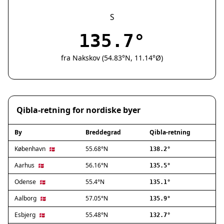
Silkeborg
Næstved
S
Fredericia
135.7°
Viborg
Køge
fra Nakskov (54.83°N, 11.14°Ø)
Holstebro
Taastrup
Slagelse
Hillerød
Qibla-retning for nordiske byer
Sønderborg
Holbæk
By
Breddegrad
Qibla-retning
Svendborg
Hjørring
København
55.68°N
🇩🇰
138.2°
Frederikshavn
Aarhus
56.16°N
🇩🇰
135.5°
Nørresundby
Odense
55.4°N
🇩🇰
135.1°
Ringsted
Haderslev
Aalborg
57.05°N
🇩🇰
135.9°
Albertslund
Esbjerg
55.48°N
🇩🇰
132.7°
Allerød