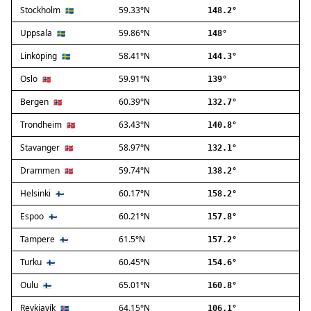
Stockholm
59.33°N
Ballerup
🇸🇪
148.2°
Birkerød
Uppsala
59.86°N
🇸🇪
148°
Brøndby
Linköping
58.41°N
🇸🇪
144.3°
Charlottenlund
Dragør
Oslo
59.91°N
🇳🇴
139°
Farum
Bergen
60.39°N
🇳🇴
132.7°
Fredensborg
Trondheim
63.43°N
🇳🇴
140.8°
Frederiksberg
Frederikssund
Stavanger
58.97°N
🇳🇴
132.1°
Frederiksværk
Drammen
59.74°N
🇳🇴
138.2°
Gentofte
Helsinki
60.17°N
Gladsaxe
🇫🇮
158.2°
Glostrup
Espoo
60.21°N
🇫🇮
157.8°
Greve
Tampere
61.5°N
🇫🇮
157.2°
Hedehusene
Herlev
Turku
60.45°N
🇫🇮
154.6°
Hvidovre
Oulu
65.01°N
🇫🇮
160.8°
Høje-Taastrup
Reykjavík
64.15°N
🇮🇸
106.1°