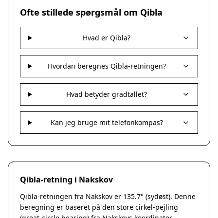
Nakskov
Ofte stillede spørgsmål om Qibla
Nykøbing Sjælland
Præstø
Hvad er Qibla?
Sorø
Stege
Svendstrup
Hvordan beregnes Qibla-retningen?
Vordingborg
Assens
Hvad betyder gradtallet?
Bogense
Faaborg
Kerteminde
Kan jeg bruge mit telefonkompas?
Middelfart
Munkebo
Nyborg
Otterup
Qibla-retning i Nakskov
Ringe
Rudkøbing
Qibla-retningen fra Nakskov er 135.7° (sydøst). Denne
Ebeltoft
beregning er baseret på den store cirkel-pejling
Galten
(great-circle bearing) fra Nakskovs koordinater