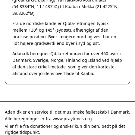
Grenaa
(54.8334°N, 11.1437°Ø) til Kaaba i Mekka (21.4225°N,
Hadsten
39.8262°Ø).
Hammel
Fra de nordiske lande er Qibla-retningen typisk
Hedensted
mellem 130° og 145° (sydøst), afhængigt af den
Hinnerup
præcise position. Byer længere nord og vest har en
Hobro
lidt højere gradværdi end byer i syd og øst.
Lystrup
Adan.dk beregner Qibla-retningen for over 460 byer i
Mariager
Danmark, Sverige, Norge, Finland og Island ved hjælp
Odder
af den store cirkel-metode, som giver den korteste
Purhus
afstand over jordens overflade til Kaaba.
Ry
Rønde
Sabro
Skanderborg
Them
Adan.dk er en service til det muslimske fællesskab i Danmark.
Tranbjerg
Alle beregninger er fra www.praytimes.org.
Trustrup
Vi er frie fra donationer og ønsker kun din bøn, bedt på det
Billund
rigtige tidspunkt.