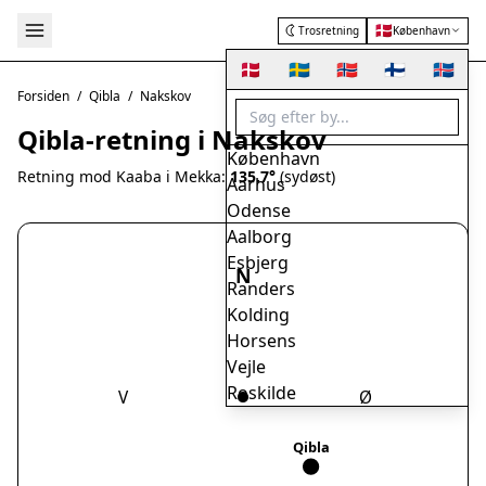
🇩🇰
Trosretning
København
🇩🇰
🇸🇪
🇳🇴
🇫🇮
🇮🇸
Forsiden
/
Qibla
/
Nakskov
Qibla-retning i Nakskov
København
Retning mod Kaaba i Mekka:
135.7°
(sydøst)
Aarhus
Odense
Aalborg
Esbjerg
N
Randers
Kolding
Horsens
Vejle
Roskilde
V
Ø
Herning
Helsingør
Qibla
Hørsholm