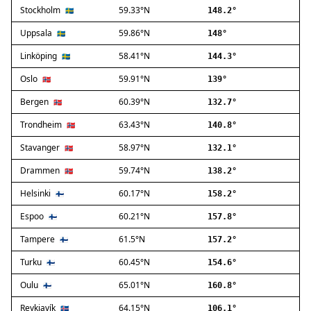
Stockholm
59.33°N
Ballerup
🇸🇪
148.2°
Birkerød
Uppsala
59.86°N
🇸🇪
148°
Brøndby
Linköping
58.41°N
🇸🇪
144.3°
Charlottenlund
Dragør
Oslo
59.91°N
🇳🇴
139°
Farum
Bergen
60.39°N
🇳🇴
132.7°
Fredensborg
Trondheim
63.43°N
🇳🇴
140.8°
Frederiksberg
Frederikssund
Stavanger
58.97°N
🇳🇴
132.1°
Frederiksværk
Drammen
59.74°N
🇳🇴
138.2°
Gentofte
Helsinki
60.17°N
Gladsaxe
🇫🇮
158.2°
Glostrup
Espoo
60.21°N
🇫🇮
157.8°
Greve
Tampere
61.5°N
🇫🇮
157.2°
Hedehusene
Herlev
Turku
60.45°N
🇫🇮
154.6°
Hvidovre
Oulu
65.01°N
🇫🇮
160.8°
Høje-Taastrup
Reykjavík
64.15°N
🇮🇸
106.1°