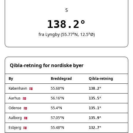
Silkeborg
Næstved
S
Fredericia
138.2°
Viborg
Køge
fra Lyngby (55.77°N, 12.5°Ø)
Holstebro
Taastrup
Slagelse
Hillerød
Qibla-retning for nordiske byer
Sønderborg
Holbæk
By
Breddegrad
Qibla-retning
Svendborg
Hjørring
København
55.68°N
🇩🇰
138.2°
Frederikshavn
Aarhus
56.16°N
🇩🇰
135.5°
Nørresundby
Odense
55.4°N
🇩🇰
135.1°
Ringsted
Haderslev
Aalborg
57.05°N
🇩🇰
135.9°
Albertslund
Esbjerg
55.48°N
🇩🇰
132.7°
Allerød