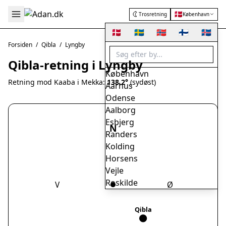
🇩🇰
Trosretning
København
🇩🇰
🇸🇪
🇳🇴
🇫🇮
🇮🇸
Forsiden
/
Qibla
/
Lyngby
Qibla-retning i Lyngby
København
Retning mod Kaaba i Mekka:
138.2°
(sydøst)
Aarhus
Odense
Aalborg
Esbjerg
N
Randers
Kolding
Horsens
Vejle
Roskilde
V
Ø
Herning
Helsingør
Qibla
Hørsholm