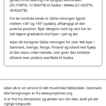
Grenaa
(55.7708°N, 12.5042°Ø) til Kaaba i Mekka (21.4225°N,
Hadsten
39.8262°Ø).
Hammel
Fra de nordiske lande er Qibla-retningen typisk
Hedensted
mellem 130° og 145° (sydøst), afhængigt af den
Hinnerup
præcise position. Byer længere nord og vest har en
Hobro
lidt højere gradværdi end byer i syd og øst.
Lystrup
Adan.dk beregner Qibla-retningen for over 460 byer i
Mariager
Danmark, Sverige, Norge, Finland og Island ved hjælp
Odder
af den store cirkel-metode, som giver den korteste
Purhus
afstand over jordens overflade til Kaaba.
Ry
Rønde
Sabro
Skanderborg
Them
Adan.dk er en service til det muslimske fællesskab i Danmark.
Tranbjerg
Alle beregninger er fra www.praytimes.org.
Trustrup
Vi er frie fra donationer og ønsker kun din bøn, bedt på det
Billund
rigtige tidspunkt.