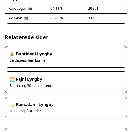
Ishøj
Jyllinge
Kópavogur
64.11°N
🇮🇸
106.1°
Lillerød
Akureyri
65.68°N
🇮🇸
110.8°
Lyngby
Måløv
Nivå
Relaterede sider
Rødovre
Solrød Strand
🕌 Bøntider i Lyngby
Tårnby
Se dagens fem bønner
Valby
Vanløse
Værløse
🌅 Fajr i Lyngby
Ølstykke
Fajr-tid og 30-dages trend
Haslev
Helsinge
🌙 Ramadan i Lyngby
Hundested
Faste- og iftar-tider
Humlebæk
Kalundborg
Korsør