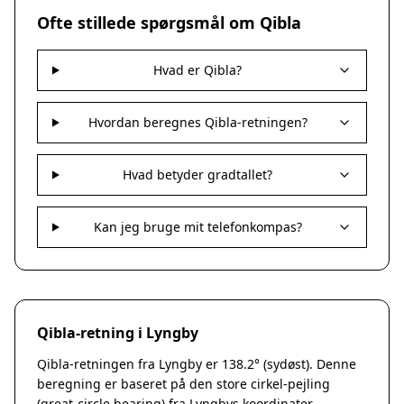
Nakskov
Ofte stillede spørgsmål om Qibla
Nykøbing Sjælland
Præstø
Hvad er Qibla?
Sorø
Stege
Svendstrup
Hvordan beregnes Qibla-retningen?
Vordingborg
Assens
Hvad betyder gradtallet?
Bogense
Faaborg
Kerteminde
Kan jeg bruge mit telefonkompas?
Middelfart
Munkebo
Nyborg
Otterup
Qibla-retning i Lyngby
Ringe
Rudkøbing
Qibla-retningen fra Lyngby er 138.2° (sydøst). Denne
Ebeltoft
beregning er baseret på den store cirkel-pejling
Galten
(great-circle bearing) fra Lyngbys koordinater