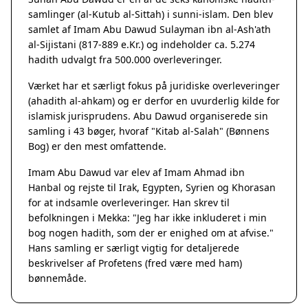
samlinger (al-Kutub al-Sittah) i sunni-islam. Den blev
samlet af Imam Abu Dawud Sulayman ibn al-Ash'ath
al-Sijistani (817-889 e.Kr.) og indeholder ca. 5.274
hadith udvalgt fra 500.000 overleveringer.
Værket har et særligt fokus på juridiske overleveringer
(ahadith al-ahkam) og er derfor en uvurderlig kilde for
islamisk jurisprudens. Abu Dawud organiserede sin
samling i 43 bøger, hvoraf "Kitab al-Salah" (Bønnens
Bog) er den mest omfattende.
Imam Abu Dawud var elev af Imam Ahmad ibn
Hanbal og rejste til Irak, Egypten, Syrien og Khorasan
for at indsamle overleveringer. Han skrev til
befolkningen i Mekka: "Jeg har ikke inkluderet i min
bog nogen hadith, som der er enighed om at afvise."
Hans samling er særligt vigtig for detaljerede
beskrivelser af Profetens (fred være med ham)
bønnemåde.