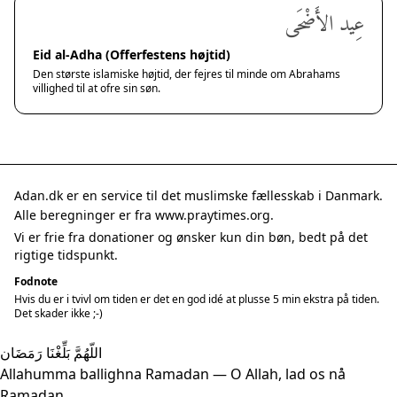
عِيد الأَضْحَى
Eid al-Adha (Offerfestens højtid)
Den største islamiske højtid, der fejres til minde om Abrahams
villighed til at ofre sin søn.
Adan.dk er en service til det muslimske fællesskab i Danmark.
Alle beregninger er fra www.praytimes.org.
Vi er frie fra donationer og ønsker kun din bøn, bedt på det
rigtige tidspunkt.
Fodnote
Hvis du er i tvivl om tiden er det en god idé at plusse 5 min ekstra på tiden.
Det skader ikke ;-)
اللّهُمَّ بَلِّغْنَا رَمَضَان
Allahumma ballighna Ramadan — O Allah, lad os nå
Ramadan