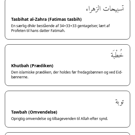
تسبيحات الزهراء
Tasbihat al-Zahra (Fatimas tasbih)
En særlig dhikr bestående af 34+33+33 gentagelser, lært af
Profeten til hans datter Fatimah.
خُطْبَة
Khutbah (Prædiken)
Den islamiske prædiken, der holdes før fredagsbønnen og ved Eid-
bønnerne.
توبة
Tawbah (Omvendelse)
Oprigtig omvendelse og tilbagevenden til Allah efter synd.