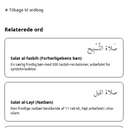
Tilbage til ordbog
Relaterede ord
صَلاة التَّسْبِيح
Salat al-Tasbih (Forherligelsens bøn)
En særlig frivillig bøn med 300 tasbih-recitationer, anbefalet for
syndsforladelse.
صلاة الليل
Salat al-Layl (Natbøn)
Den frivillige natbøn bestående af 11 rak'ah, højt anbefalet i shia-
islam.