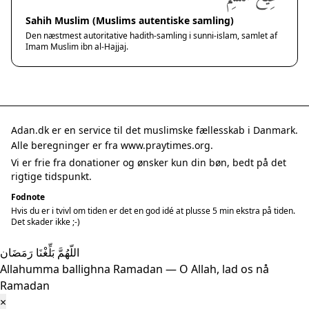
Sahih Muslim (Muslims autentiske samling)
Den næstmest autoritative hadith-samling i sunni-islam, samlet af
Imam Muslim ibn al-Hajjaj.
Adan.dk er en service til det muslimske fællesskab i Danmark.
Alle beregninger er fra www.praytimes.org.
Vi er frie fra donationer og ønsker kun din bøn, bedt på det
rigtige tidspunkt.
Fodnote
Hvis du er i tvivl om tiden er det en god idé at plusse 5 min ekstra på tiden.
Det skader ikke ;-)
اللّهُمَّ بَلِّغْنَا رَمَضَان
Allahumma ballighna Ramadan — O Allah, lad os nå
Ramadan
×