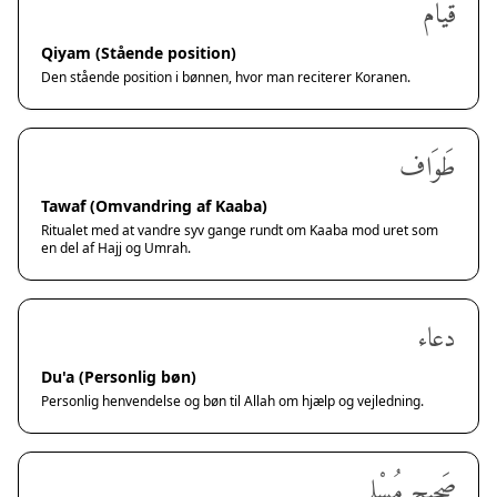
قيام
Qiyam (Stående position)
Den stående position i bønnen, hvor man reciterer Koranen.
طَوَاف
Tawaf (Omvandring af Kaaba)
Ritualet med at vandre syv gange rundt om Kaaba mod uret som
en del af Hajj og Umrah.
دعاء
Du'a (Personlig bøn)
Personlig henvendelse og bøn til Allah om hjælp og vejledning.
صَحِيح مُسْلِم