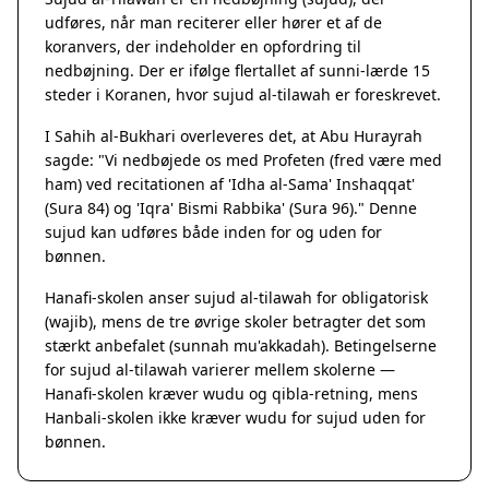
udføres, når man reciterer eller hører et af de
koranvers, der indeholder en opfordring til
nedbøjning. Der er ifølge flertallet af sunni-lærde 15
steder i Koranen, hvor sujud al-tilawah er foreskrevet.
I Sahih al-Bukhari overleveres det, at Abu Hurayrah
sagde: "Vi nedbøjede os med Profeten (fred være med
ham) ved recitationen af 'Idha al-Sama' Inshaqqat'
(Sura 84) og 'Iqra' Bismi Rabbika' (Sura 96)." Denne
sujud kan udføres både inden for og uden for
bønnen.
Hanafi-skolen anser sujud al-tilawah for obligatorisk
(wajib), mens de tre øvrige skoler betragter det som
stærkt anbefalet (sunnah mu'akkadah). Betingelserne
for sujud al-tilawah varierer mellem skolerne —
Hanafi-skolen kræver wudu og qibla-retning, mens
Hanbali-skolen ikke kræver wudu for sujud uden for
bønnen.