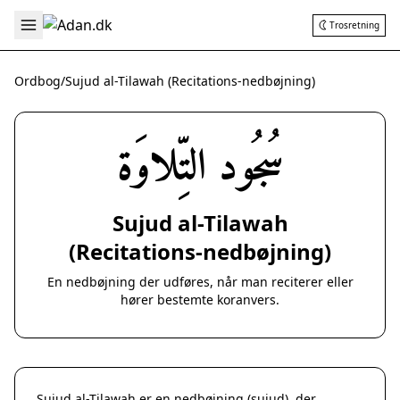
Trosretning
Ordbog
/
Sujud al-Tilawah (Recitations-nedbøjning)
سُجُود التِّلاوَة
Sujud al-Tilawah
(Recitations-nedbøjning)
En nedbøjning der udføres, når man reciterer eller
hører bestemte koranvers.
Sujud al-Tilawah er en nedbøjning (sujud), der