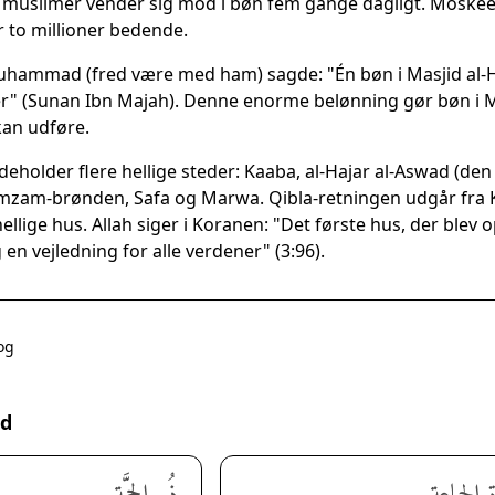
muslimer vender sig mod i bøn fem gange dagligt. Moskeen
to millioner bedende.
uhammad (fred være med ham) sagde: "Én bøn i Masjid al-
r" (Sunan Ibn Majah). Denne enorme belønning gør bøn i Ma
an udføre.
eholder flere hellige steder: Kaaba, al-Hajar al-Aswad (d
amzam-brønden, Safa og Marwa. Qibla-retningen udgår fra K
ellige hus. Allah siger i Koranen: "Det første hus, der blev
 en vejledning for alle verdener" (3:96).
og
rd