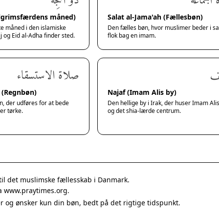
ذُو الحِجَّة
صلاة ال
Pilgrimsfærdens måned)
Salat al-Jama'ah (Fællesbøn)
te måned i den islamiske
Den fælles bøn, hvor muslimer beder i s
j og Eid al-Adha finder sted.
flok bag en imam.
صلاة الاستسقاء
ا
qa (Regnbøn)
Najaf (Imam Alis by)
n, der udføres for at bede
Den hellige by i Irak, der huser Imam Ali
er tørke.
og det shia-lærde centrum.
til det muslimske fællesskab i Danmark.
ra www.praytimes.org.
ner og ønsker kun din bøn, bedt på det rigtige tidspunkt.