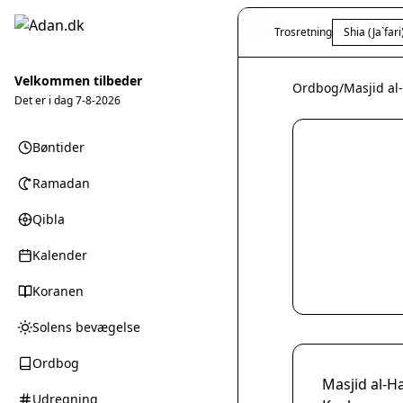
Trosretning
Shia (Ja`fari
Velkommen tilbeder
Ordbog
/
Masjid al
Det er i dag
7-8-2026
Bøntider
Ramadan
Qibla
Kalender
Koranen
Solens bevægelse
Ordbog
Masjid al-H
Udregning