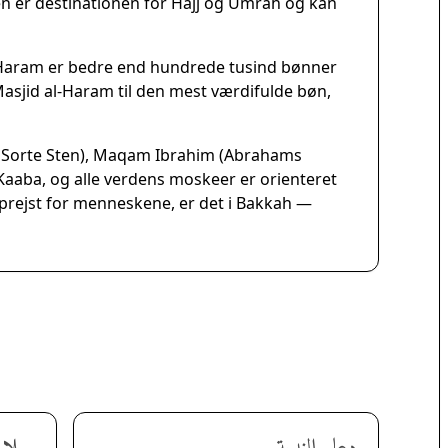
 er destinationen for Hajj og Umrah og kan
Haram er bedre end hundrede tusind bønner
sjid al-Haram til den mest værdifulde bøn,
en Sorte Sten), Maqam Ibrahim (Abrahams
aaba, og alle verdens moskeer er orienteret
 oprejst for menneskene, er det i Bakkah —