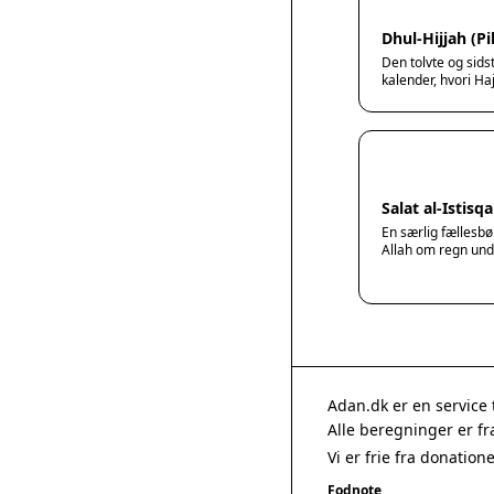
Dhul-Hijjah (
Den tolvte og sids
kalender, hvori Haj
Salat al-Istis
En særlig fællesbø
Allah om regn und
Adan.dk er en service 
Alle beregninger er f
Vi er frie fra donatio
Fodnote