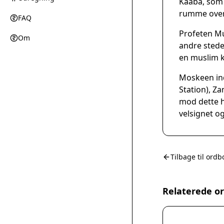
Kaaba, som 
rumme over 
FAQ
Profeten M
Om
andre stede
en muslim k
Moskeen ind
Station), Z
mod dette h
velsignet og
Tilbage til ordb
Relaterede o