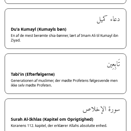
دعاء كميل
Du'a Kumayl (Kumayls bøn)
En af de mest berømte shia-bønner, lært af Imam Ali til Kumayl ibn
Ziyad.
تَابِعِين
Tabi'in (Efterfølgerne)
Generationen af muslimer, der mødte Profetens følgesvende men
ikke selv mødte Profeten.
سورة الإخلاص
Surah Al-Ikhlas (Kapitel om Oprigtighed)
Koranens 112. kapitel, der erklærer Allahs absolutte enhed.