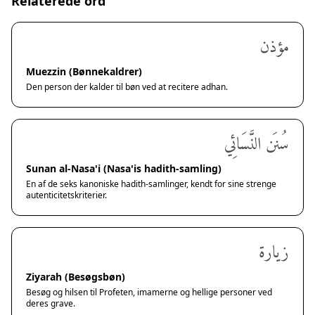
Relaterede ord
مؤذن
Muezzin (Bønnekaldrer)
Den person der kalder til bøn ved at recitere adhan.
سُنَن النَّسَائِي
Sunan al-Nasa'i (Nasa'is hadith-samling)
En af de seks kanoniske hadith-samlinger, kendt for sine strenge
autenticitetskriterier.
زيارة
Ziyarah (Besøgsbøn)
Besøg og hilsen til Profeten, imamerne og hellige personer ved
deres grave.