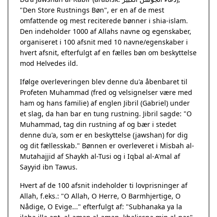
"Den Store Rustnings Bøn", er en af de mest
omfattende og mest reciterede bønner i shia-islam.
Den indeholder 1000 af Allahs navne og egenskaber,
organiseret i 100 afsnit med 10 navne/egenskaber i
hvert afsnit, efterfulgt af en fælles bøn om beskyttelse
mod Helvedes ild.
Ifølge overleveringen blev denne du'a åbenbaret til
Profeten Muhammad (fred og velsignelser være med
ham og hans familie) af englen Jibril (Gabriel) under
et slag, da han bar en tung rustning. Jibril sagde: "O
Muhammad, tag din rustning af og bær i stedet
denne du'a, som er en beskyttelse (jawshan) for dig
og dit fællesskab." Bønnen er overleveret i Misbah al-
Mutahajjid af Shaykh al-Tusi og i Iqbal al-A'mal af
Sayyid ibn Tawus.
Hvert af de 100 afsnit indeholder ti lovprisninger af
Allah, f.eks.: "O Allah, O Herre, O Barmhjertige, O
Nådige, O Evige..." efterfulgt af: "Subhanaka ya la