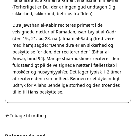
ilaha illa ant, al-aman al-aman, khalissna min al-nar"
(Forherliget er Du, der er ingen gud undtagen Dig,
sikkerhed, sikkerhed, befri os fra Ilden).
Du'a Jawshan al-Kabir reciteres primært i de
velsignede nætter af Ramadan, især Laylat al-Qadr
(den 19., 21. og 23. nat). Imam al-Sadiq (fred være
med ham) sagde: "Denne du'a er en sikkerhed og
beskyttelse for den, der reciterer den" (Bihar al-
Anwar, bind 94). Mange shia-muslimer reciterer den
fuldstændigt på de velsignede nætter i fællesskab i
moskéer og husayniyyah'er. Det tager typisk 1-2 timer
at recitere den i sin helhed. Bønnen er et dybsindigt
udtryk for Allahs uendelige storhed og den troendes
tillid til Hans beskyttelse.
Tilbage til ordbog