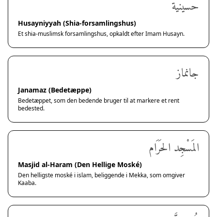
حسينية
Husayniyyah (Shia-forsamlingshus)
Et shia-muslimsk forsamlingshus, opkaldt efter Imam Husayn.
جانماز
Janamaz (Bedetæppe)
Bedetæppet, som den bedende bruger til at markere et rent
bedested.
المَسْجِد الحَرَام
Masjid al-Haram (Den Hellige Moské)
Den helligste moské i islam, beliggende i Mekka, som omgiver
Kaaba.