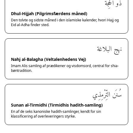
ذُو الحِجَّة
Dhul-Hijjah (Pilgrimsfærdens måned)
Den tolvte og sidste måned i den islamiske kalender, hvori Hajj og
Eid al-Adha finder sted.
نهج البلاغة
Nahj al-Balagha (Veltalenhedens Vej)
Imam Alis samling af prædikener og visdomsord, central for shia-
bøntradition.
سُنَن التِّرْمِذِي
Sunan al-Tirmidhi (Tirmidhis hadith-samling)
En af de seks kanoniske hadith-samlinger, kendt for sin
klassificering af overleveringers styrke.