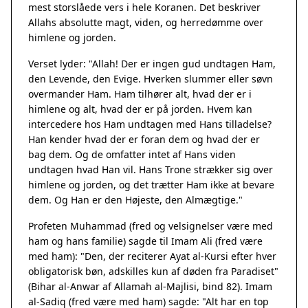
mest storslåede vers i hele Koranen. Det beskriver
Allahs absolutte magt, viden, og herredømme over
himlene og jorden.
Verset lyder: "Allah! Der er ingen gud undtagen Ham,
den Levende, den Evige. Hverken slummer eller søvn
overmander Ham. Ham tilhører alt, hvad der er i
himlene og alt, hvad der er på jorden. Hvem kan
intercedere hos Ham undtagen med Hans tilladelse?
Han kender hvad der er foran dem og hvad der er
bag dem. Og de omfatter intet af Hans viden
undtagen hvad Han vil. Hans Trone strækker sig over
himlene og jorden, og det trætter Ham ikke at bevare
dem. Og Han er den Højeste, den Almægtige."
Profeten Muhammad (fred og velsignelser være med
ham og hans familie) sagde til Imam Ali (fred være
med ham): "Den, der reciterer Ayat al-Kursi efter hver
obligatorisk bøn, adskilles kun af døden fra Paradiset"
(Bihar al-Anwar af Allamah al-Majlisi, bind 82). Imam
al-Sadiq (fred være med ham) sagde: "Alt har en top