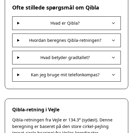
Nakskov
Ofte stillede spørgsmål om Qibla
Nykøbing Sjælland
Præstø
Hvad er Qibla?
Sorø
Stege
Svendstrup
Hvordan beregnes Qibla-retningen?
Vordingborg
Assens
Hvad betyder gradtallet?
Bogense
Faaborg
Kerteminde
Kan jeg bruge mit telefonkompas?
Middelfart
Munkebo
Nyborg
Otterup
Qibla-retning i Vejle
Ringe
Rudkøbing
Qibla-retningen fra Vejle er 134.3° (sydøst). Denne
Ebeltoft
beregning er baseret på den store cirkel-pejling
Galten
(great-circle bearing) fra Vejles koordinater