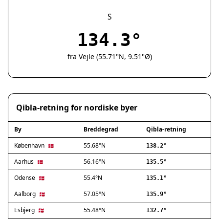
Silkeborg
Næstved
S
Fredericia
134.3°
Viborg
Køge
fra Vejle (55.71°N, 9.51°Ø)
Holstebro
Taastrup
Slagelse
Hillerød
Qibla-retning for nordiske byer
Sønderborg
Holbæk
By
Breddegrad
Qibla-retning
Svendborg
Hjørring
København
55.68°N
🇩🇰
138.2°
Frederikshavn
Aarhus
56.16°N
🇩🇰
135.5°
Nørresundby
Odense
55.4°N
🇩🇰
135.1°
Ringsted
Haderslev
Aalborg
57.05°N
🇩🇰
135.9°
Albertslund
Esbjerg
55.48°N
🇩🇰
132.7°
Allerød