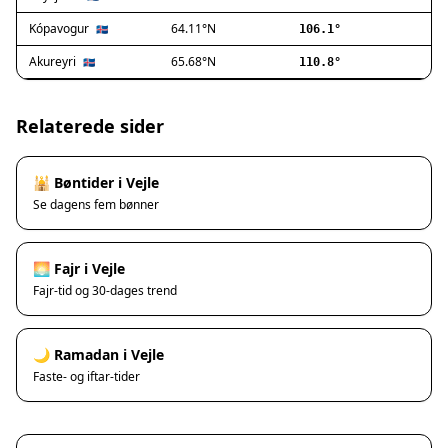
Ishøj
Jyllinge
Kópavogur
64.11°N
🇮🇸
106.1°
Lillerød
Akureyri
65.68°N
🇮🇸
110.8°
Lyngby
Måløv
Nivå
Relaterede sider
Rødovre
Solrød Strand
🕌 Bøntider i Vejle
Tårnby
Se dagens fem bønner
Valby
Vanløse
Værløse
🌅 Fajr i Vejle
Ølstykke
Fajr-tid og 30-dages trend
Haslev
Helsinge
🌙 Ramadan i Vejle
Hundested
Faste- og iftar-tider
Humlebæk
Kalundborg
Korsør