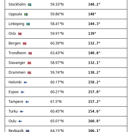
Stockholm
59.33°N
Ballerup
🇸🇪
148.2°
Birkerød
Uppsala
59.86°N
🇸🇪
148°
Brøndby
Linköping
58.41°N
🇸🇪
144.3°
Charlottenlund
Dragør
Oslo
59.91°N
🇳🇴
139°
Farum
Bergen
60.39°N
🇳🇴
132.7°
Fredensborg
Trondheim
63.43°N
🇳🇴
140.8°
Frederiksberg
Frederikssund
Stavanger
58.97°N
🇳🇴
132.1°
Frederiksværk
Drammen
59.74°N
🇳🇴
138.2°
Gentofte
Helsinki
60.17°N
Gladsaxe
🇫🇮
158.2°
Glostrup
Espoo
60.21°N
🇫🇮
157.8°
Greve
Tampere
61.5°N
🇫🇮
157.2°
Hedehusene
Herlev
Turku
60.45°N
🇫🇮
154.6°
Hvidovre
Oulu
65.01°N
🇫🇮
160.8°
Høje-Taastrup
Reykjavík
64.15°N
🇮🇸
106.1°