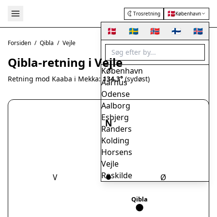
🇩🇰
Trosretning
København
🇩🇰
🇸🇪
🇳🇴
🇫🇮
🇮🇸
Forsiden
/
Qibla
/
Vejle
Qibla-retning i Vejle
København
Retning mod Kaaba i Mekka:
134.3°
(sydøst)
Aarhus
Odense
Aalborg
Esbjerg
N
Randers
Kolding
Horsens
Vejle
Roskilde
V
Ø
Herning
Helsingør
Qibla
Hørsholm