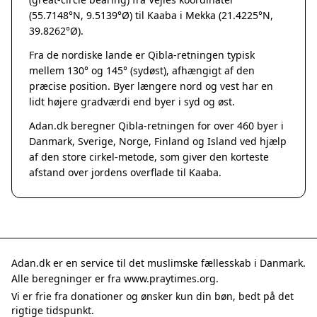
Grenaa
(55.7148°N, 9.5139°Ø) til Kaaba i Mekka (21.4225°N,
Hadsten
39.8262°Ø).
Hammel
Fra de nordiske lande er Qibla-retningen typisk
Hedensted
mellem 130° og 145° (sydøst), afhængigt af den
Hinnerup
præcise position. Byer længere nord og vest har en
Hobro
lidt højere gradværdi end byer i syd og øst.
Lystrup
Adan.dk beregner Qibla-retningen for over 460 byer i
Mariager
Danmark, Sverige, Norge, Finland og Island ved hjælp
Odder
af den store cirkel-metode, som giver den korteste
Purhus
afstand over jordens overflade til Kaaba.
Ry
Rønde
Sabro
Skanderborg
Them
Adan.dk er en service til det muslimske fællesskab i Danmark.
Tranbjerg
Alle beregninger er fra www.praytimes.org.
Trustrup
Vi er frie fra donationer og ønsker kun din bøn, bedt på det
Billund
rigtige tidspunkt.