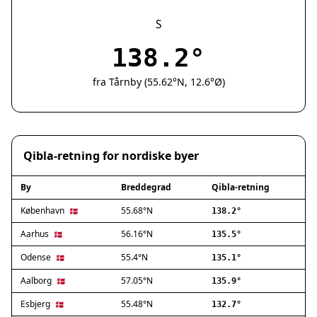
Silkeborg
Næstved
S
Fredericia
138.2°
Viborg
Køge
fra Tårnby (55.62°N, 12.6°Ø)
Holstebro
Taastrup
Slagelse
Hillerød
Qibla-retning for nordiske byer
Sønderborg
Holbæk
By
Breddegrad
Qibla-retning
Svendborg
Hjørring
København
55.68°N
🇩🇰
138.2°
Frederikshavn
Aarhus
56.16°N
🇩🇰
135.5°
Nørresundby
Odense
55.4°N
🇩🇰
135.1°
Ringsted
Haderslev
Aalborg
57.05°N
🇩🇰
135.9°
Albertslund
Esbjerg
55.48°N
🇩🇰
132.7°
Allerød