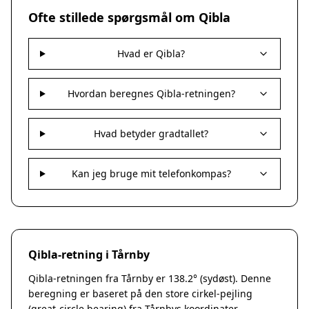
Nakskov
Ofte stillede spørgsmål om Qibla
Nykøbing Sjælland
Præstø
Hvad er Qibla?
Sorø
Stege
Svendstrup
Hvordan beregnes Qibla-retningen?
Vordingborg
Assens
Hvad betyder gradtallet?
Bogense
Faaborg
Kerteminde
Kan jeg bruge mit telefonkompas?
Middelfart
Munkebo
Nyborg
Otterup
Qibla-retning i Tårnby
Ringe
Rudkøbing
Qibla-retningen fra Tårnby er 138.2° (sydøst). Denne
Ebeltoft
beregning er baseret på den store cirkel-pejling
Galten
(great-circle bearing) fra Tårnbys koordinater