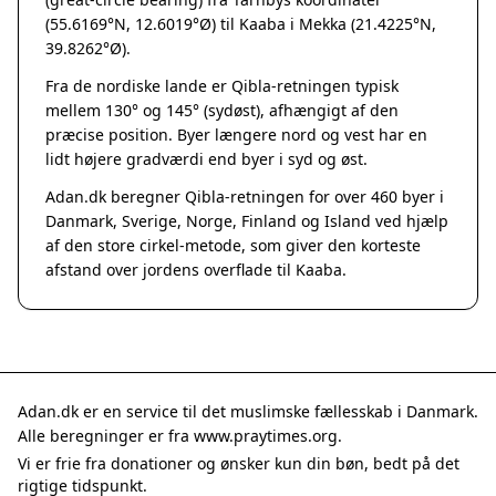
Grenaa
(55.6169°N, 12.6019°Ø) til Kaaba i Mekka (21.4225°N,
Hadsten
39.8262°Ø).
Hammel
Fra de nordiske lande er Qibla-retningen typisk
Hedensted
mellem 130° og 145° (sydøst), afhængigt af den
Hinnerup
præcise position. Byer længere nord og vest har en
Hobro
lidt højere gradværdi end byer i syd og øst.
Lystrup
Adan.dk beregner Qibla-retningen for over 460 byer i
Mariager
Danmark, Sverige, Norge, Finland og Island ved hjælp
Odder
af den store cirkel-metode, som giver den korteste
Purhus
afstand over jordens overflade til Kaaba.
Ry
Rønde
Sabro
Skanderborg
Them
Adan.dk er en service til det muslimske fællesskab i Danmark.
Tranbjerg
Alle beregninger er fra www.praytimes.org.
Trustrup
Vi er frie fra donationer og ønsker kun din bøn, bedt på det
Billund
rigtige tidspunkt.