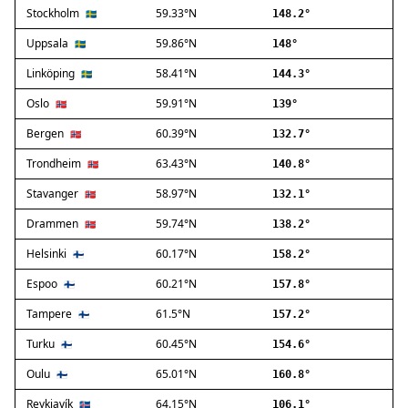
Stockholm
59.33°N
Ballerup
🇸🇪
148.2°
Birkerød
Uppsala
59.86°N
🇸🇪
148°
Brøndby
Linköping
58.41°N
🇸🇪
144.3°
Charlottenlund
Dragør
Oslo
59.91°N
🇳🇴
139°
Farum
Bergen
60.39°N
🇳🇴
132.7°
Fredensborg
Trondheim
63.43°N
🇳🇴
140.8°
Frederiksberg
Frederikssund
Stavanger
58.97°N
🇳🇴
132.1°
Frederiksværk
Drammen
59.74°N
🇳🇴
138.2°
Gentofte
Helsinki
60.17°N
Gladsaxe
🇫🇮
158.2°
Glostrup
Espoo
60.21°N
🇫🇮
157.8°
Greve
Tampere
61.5°N
🇫🇮
157.2°
Hedehusene
Herlev
Turku
60.45°N
🇫🇮
154.6°
Hvidovre
Oulu
65.01°N
🇫🇮
160.8°
Høje-Taastrup
Reykjavík
64.15°N
🇮🇸
106.1°