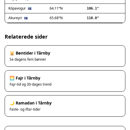
Ishøj
Jyllinge
Kópavogur
64.11°N
🇮🇸
106.1°
Lillerød
Akureyri
65.68°N
🇮🇸
110.8°
Lyngby
Måløv
Nivå
Relaterede sider
Rødovre
Solrød Strand
🕌 Bøntider i Tårnby
Tårnby
Se dagens fem bønner
Valby
Vanløse
Værløse
🌅 Fajr i Tårnby
Ølstykke
Fajr-tid og 30-dages trend
Haslev
Helsinge
🌙 Ramadan i Tårnby
Hundested
Faste- og iftar-tider
Humlebæk
Kalundborg
Korsør