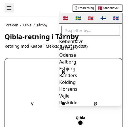
🇩🇰
Trosretning
København
🇩🇰
🇸🇪
🇳🇴
🇫🇮
🇮🇸
Forsiden
/
Qibla
/
Tårnby
Qibla-retning i Tårnby
København
Retning mod Kaaba i Mekka:
138.2°
(sydøst)
Aarhus
Odense
Aalborg
Esbjerg
N
Randers
Kolding
Horsens
Vejle
Roskilde
V
Ø
Herning
Helsingør
Qibla
Hørsholm