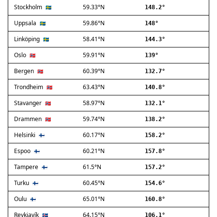
Stockholm
59.33°N
Ballerup
🇸🇪
148.2°
Birkerød
Uppsala
59.86°N
🇸🇪
148°
Brøndby
Linköping
58.41°N
🇸🇪
144.3°
Charlottenlund
Dragør
Oslo
59.91°N
🇳🇴
139°
Farum
Bergen
60.39°N
🇳🇴
132.7°
Fredensborg
Trondheim
63.43°N
🇳🇴
140.8°
Frederiksberg
Frederikssund
Stavanger
58.97°N
🇳🇴
132.1°
Frederiksværk
Drammen
59.74°N
🇳🇴
138.2°
Gentofte
Helsinki
60.17°N
Gladsaxe
🇫🇮
158.2°
Glostrup
Espoo
60.21°N
🇫🇮
157.8°
Greve
Tampere
61.5°N
🇫🇮
157.2°
Hedehusene
Herlev
Turku
60.45°N
🇫🇮
154.6°
Hvidovre
Oulu
65.01°N
🇫🇮
160.8°
Høje-Taastrup
Reykjavík
64.15°N
🇮🇸
106.1°