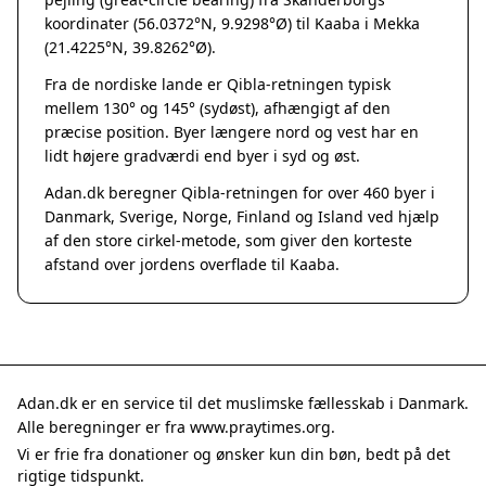
Grenaa
koordinater (56.0372°N, 9.9298°Ø) til Kaaba i Mekka
Hadsten
(21.4225°N, 39.8262°Ø).
Hammel
Fra de nordiske lande er Qibla-retningen typisk
Hedensted
mellem 130° og 145° (sydøst), afhængigt af den
Hinnerup
præcise position. Byer længere nord og vest har en
Hobro
lidt højere gradværdi end byer i syd og øst.
Lystrup
Adan.dk beregner Qibla-retningen for over 460 byer i
Mariager
Danmark, Sverige, Norge, Finland og Island ved hjælp
Odder
af den store cirkel-metode, som giver den korteste
Purhus
afstand over jordens overflade til Kaaba.
Ry
Rønde
Sabro
Skanderborg
Them
Adan.dk er en service til det muslimske fællesskab i Danmark.
Tranbjerg
Alle beregninger er fra www.praytimes.org.
Trustrup
Vi er frie fra donationer og ønsker kun din bøn, bedt på det
Billund
rigtige tidspunkt.