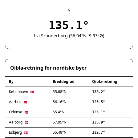
Silkeborg
Næstved
S
Fredericia
135.1°
Viborg
Køge
fra Skanderborg (56.04°N, 9.93°Ø)
Holstebro
Taastrup
Slagelse
Hillerød
Qibla-retning for nordiske byer
Sønderborg
Holbæk
By
Breddegrad
Qibla-retning
Svendborg
Hjørring
København
55.68°N
🇩🇰
138.2°
Frederikshavn
Aarhus
56.16°N
🇩🇰
135.5°
Nørresundby
Odense
55.4°N
🇩🇰
135.1°
Ringsted
Haderslev
Aalborg
57.05°N
🇩🇰
135.9°
Albertslund
Esbjerg
55.48°N
🇩🇰
132.7°
Allerød