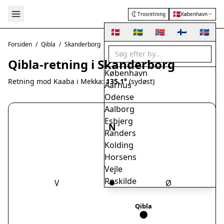
🇩🇰
Trosretning
København
🇩🇰
🇸🇪
🇳🇴
🇫🇮
🇮🇸
Forsiden
/
Qibla
/
Skanderborg
Qibla-retning i Skanderborg
København
Retning mod Kaaba i Mekka:
135.1°
(sydøst)
Aarhus
Odense
Aalborg
Esbjerg
N
Randers
Kolding
Horsens
Vejle
Roskilde
V
Ø
Herning
Helsingør
Qibla
Hørsholm