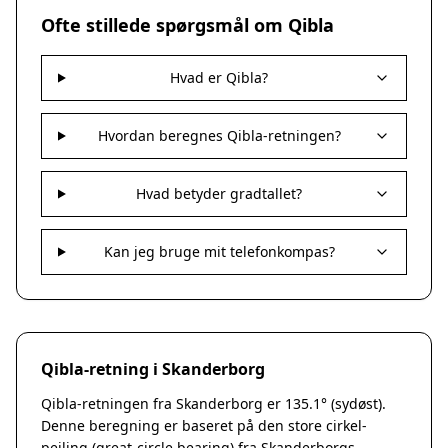
Nakskov
Ofte stillede spørgsmål om Qibla
Nykøbing Sjælland
Præstø
Hvad er Qibla?
Sorø
Stege
Svendstrup
Hvordan beregnes Qibla-retningen?
Vordingborg
Assens
Hvad betyder gradtallet?
Bogense
Faaborg
Kerteminde
Kan jeg bruge mit telefonkompas?
Middelfart
Munkebo
Nyborg
Otterup
Qibla-retning i Skanderborg
Ringe
Rudkøbing
Qibla-retningen fra Skanderborg er 135.1° (sydøst).
Ebeltoft
Denne beregning er baseret på den store cirkel-
Galten
pejling (great-circle bearing) fra Skanderborgs