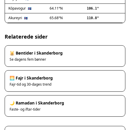
Ishøj
Jyllinge
Kópavogur
64.11°N
🇮🇸
106.1°
Lillerød
Akureyri
65.68°N
🇮🇸
110.8°
Lyngby
Måløv
Nivå
Relaterede sider
Rødovre
Solrød Strand
🕌 Bøntider i Skanderborg
Tårnby
Se dagens fem bønner
Valby
Vanløse
Værløse
🌅 Fajr i Skanderborg
Ølstykke
Fajr-tid og 30-dages trend
Haslev
Helsinge
🌙 Ramadan i Skanderborg
Hundested
Faste- og iftar-tider
Humlebæk
Kalundborg
Korsør