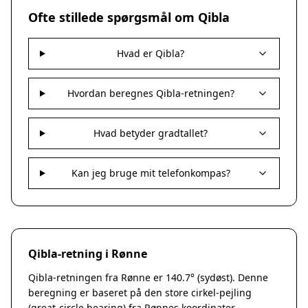
Nakskov
Ofte stillede spørgsmål om Qibla
Nykøbing Sjælland
Præstø
Hvad er Qibla?
Sorø
Stege
Svendstrup
Hvordan beregnes Qibla-retningen?
Vordingborg
Assens
Hvad betyder gradtallet?
Bogense
Faaborg
Kerteminde
Kan jeg bruge mit telefonkompas?
Middelfart
Munkebo
Nyborg
Otterup
Qibla-retning i Rønne
Ringe
Rudkøbing
Qibla-retningen fra Rønne er 140.7° (sydøst). Denne
Ebeltoft
beregning er baseret på den store cirkel-pejling
Galten
(great-circle bearing) fra Rønnes koordinater