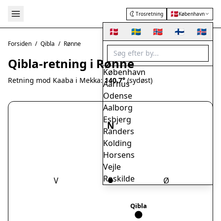
🇩🇰
Trosretning
København
🇩🇰
🇸🇪
🇳🇴
🇫🇮
🇮🇸
Forsiden
/
Qibla
/
Rønne
Qibla-retning i Rønne
København
Retning mod Kaaba i Mekka:
140.7°
(sydøst)
Aarhus
Odense
Aalborg
Esbjerg
N
Randers
Kolding
Horsens
Vejle
Roskilde
V
Ø
Herning
Helsingør
Qibla
Hørsholm