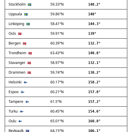
Stockholm
59.33°N
Ballerup
🇸🇪
148.2°
Birkerød
Uppsala
59.86°N
🇸🇪
148°
Brøndby
Linköping
58.41°N
🇸🇪
144.3°
Charlottenlund
Dragør
Oslo
59.91°N
🇳🇴
139°
Farum
Bergen
60.39°N
🇳🇴
132.7°
Fredensborg
Trondheim
63.43°N
🇳🇴
140.8°
Frederiksberg
Frederikssund
Stavanger
58.97°N
🇳🇴
132.1°
Frederiksværk
Drammen
59.74°N
🇳🇴
138.2°
Gentofte
Helsinki
60.17°N
Gladsaxe
🇫🇮
158.2°
Glostrup
Espoo
60.21°N
🇫🇮
157.8°
Greve
Tampere
61.5°N
🇫🇮
157.2°
Hedehusene
Herlev
Turku
60.45°N
🇫🇮
154.6°
Hvidovre
Oulu
65.01°N
🇫🇮
160.8°
Høje-Taastrup
Reykjavík
64.15°N
🇮🇸
106.1°