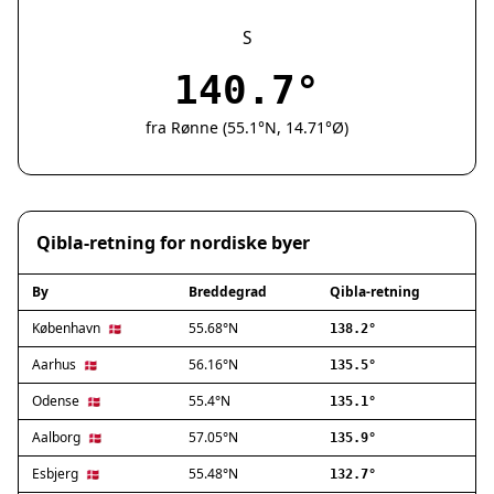
Silkeborg
Næstved
S
Fredericia
140.7°
Viborg
Køge
fra Rønne (55.1°N, 14.71°Ø)
Holstebro
Taastrup
Slagelse
Hillerød
Qibla-retning for nordiske byer
Sønderborg
Holbæk
By
Breddegrad
Qibla-retning
Svendborg
Hjørring
København
55.68°N
🇩🇰
138.2°
Frederikshavn
Aarhus
56.16°N
🇩🇰
135.5°
Nørresundby
Odense
55.4°N
🇩🇰
135.1°
Ringsted
Haderslev
Aalborg
57.05°N
🇩🇰
135.9°
Albertslund
Esbjerg
55.48°N
🇩🇰
132.7°
Allerød