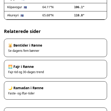
Ishøj
Jyllinge
Kópavogur
64.11°N
🇮🇸
106.1°
Lillerød
Akureyri
65.68°N
🇮🇸
110.8°
Lyngby
Måløv
Nivå
Relaterede sider
Rødovre
Solrød Strand
🕌 Bøntider i Rønne
Tårnby
Se dagens fem bønner
Valby
Vanløse
Værløse
🌅 Fajr i Rønne
Ølstykke
Fajr-tid og 30-dages trend
Haslev
Helsinge
🌙 Ramadan i Rønne
Hundested
Faste- og iftar-tider
Humlebæk
Kalundborg
Korsør