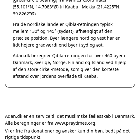
Grenaa
(55.101°N, 14.7083°Ø) til Kaaba i Mekka (21.4225°N,
Hadsten
39.8262°Ø).
Hammel
Fra de nordiske lande er Qibla-retningen typisk
Hedensted
mellem 130° og 145° (sydøst), afhængigt af den
Hinnerup
præcise position. Byer længere nord og vest har en
Hobro
lidt højere gradværdi end byer i syd og øst.
Lystrup
Adan.dk beregner Qibla-retningen for over 460 byer i
Mariager
Danmark, Sverige, Norge, Finland og Island ved hjælp
Odder
af den store cirkel-metode, som giver den korteste
Purhus
afstand over jordens overflade til Kaaba.
Ry
Rønde
Sabro
Skanderborg
Them
Adan.dk er en service til det muslimske fællesskab i Danmark.
Tranbjerg
Alle beregninger er fra www.praytimes.org.
Trustrup
Vi er frie fra donationer og ønsker kun din bøn, bedt på det
Billund
rigtige tidspunkt.