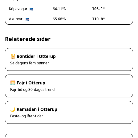
Ishøj
Jyllinge
Kópavogur
64.11°N
🇮🇸
106.1°
Lillerød
Akureyri
65.68°N
🇮🇸
110.8°
Lyngby
Måløv
Nivå
Relaterede sider
Rødovre
Solrød Strand
🕌 Bøntider i Otterup
Tårnby
Se dagens fem bønner
Valby
Vanløse
Værløse
🌅 Fajr i Otterup
Ølstykke
Fajr-tid og 30-dages trend
Haslev
Helsinge
🌙 Ramadan i Otterup
Hundested
Faste- og iftar-tider
Humlebæk
Kalundborg
Korsør