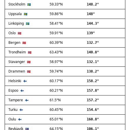
Stockholm
59.33°N
Ballerup
🇸🇪
148.2°
Birkerød
Uppsala
59.86°N
🇸🇪
148°
Brøndby
Linköping
58.41°N
🇸🇪
144.3°
Charlottenlund
Dragør
Oslo
59.91°N
🇳🇴
139°
Farum
Bergen
60.39°N
🇳🇴
132.7°
Fredensborg
Trondheim
63.43°N
🇳🇴
140.8°
Frederiksberg
Frederikssund
Stavanger
58.97°N
🇳🇴
132.1°
Frederiksværk
Drammen
59.74°N
🇳🇴
138.2°
Gentofte
Helsinki
60.17°N
Gladsaxe
🇫🇮
158.2°
Glostrup
Espoo
60.21°N
🇫🇮
157.8°
Greve
Tampere
61.5°N
🇫🇮
157.2°
Hedehusene
Herlev
Turku
60.45°N
🇫🇮
154.6°
Hvidovre
Oulu
65.01°N
🇫🇮
160.8°
Høje-Taastrup
Reykjavík
64.15°N
🇮🇸
106.1°