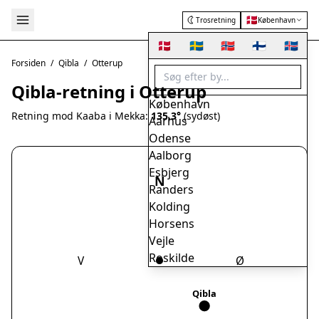
🇩🇰
Trosretning
København
🇩🇰
🇸🇪
🇳🇴
🇫🇮
🇮🇸
Forsiden
/
Qibla
/
Otterup
Qibla-retning i Otterup
København
Retning mod Kaaba i Mekka:
135.3°
(sydøst)
Aarhus
Odense
Aalborg
Esbjerg
N
Randers
Kolding
Horsens
Vejle
Roskilde
V
Ø
Herning
Helsingør
Qibla
Hørsholm