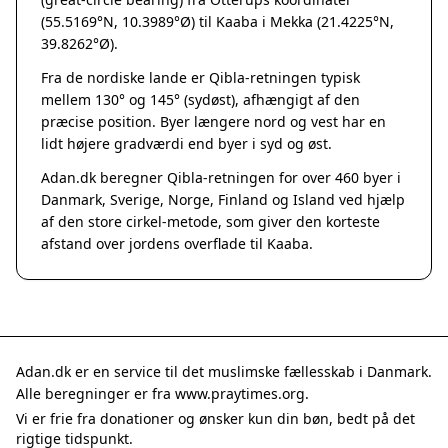
Grenaa
(55.5169°N, 10.3989°Ø) til Kaaba i Mekka (21.4225°N,
Hadsten
39.8262°Ø).
Hammel
Fra de nordiske lande er Qibla-retningen typisk
Hedensted
mellem 130° og 145° (sydøst), afhængigt af den
Hinnerup
præcise position. Byer længere nord og vest har en
Hobro
lidt højere gradværdi end byer i syd og øst.
Lystrup
Adan.dk beregner Qibla-retningen for over 460 byer i
Mariager
Danmark, Sverige, Norge, Finland og Island ved hjælp
Odder
af den store cirkel-metode, som giver den korteste
Purhus
afstand over jordens overflade til Kaaba.
Ry
Rønde
Sabro
Skanderborg
Them
Adan.dk er en service til det muslimske fællesskab i Danmark.
Tranbjerg
Alle beregninger er fra www.praytimes.org.
Trustrup
Vi er frie fra donationer og ønsker kun din bøn, bedt på det
Billund
rigtige tidspunkt.