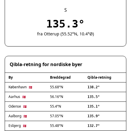
Silkeborg
Næstved
S
Fredericia
135.3°
Viborg
Køge
fra Otterup (55.52°N, 10.4°Ø)
Holstebro
Taastrup
Slagelse
Hillerød
Qibla-retning for nordiske byer
Sønderborg
Holbæk
By
Breddegrad
Qibla-retning
Svendborg
Hjørring
København
55.68°N
🇩🇰
138.2°
Frederikshavn
Aarhus
56.16°N
🇩🇰
135.5°
Nørresundby
Odense
55.4°N
🇩🇰
135.1°
Ringsted
Haderslev
Aalborg
57.05°N
🇩🇰
135.9°
Albertslund
Esbjerg
55.48°N
🇩🇰
132.7°
Allerød