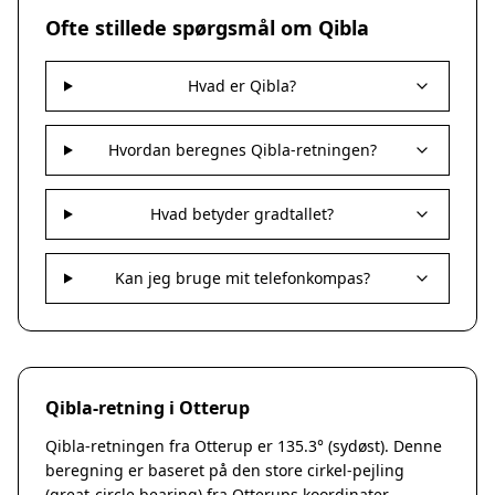
Nakskov
Ofte stillede spørgsmål om Qibla
Nykøbing Sjælland
Præstø
Hvad er Qibla?
Sorø
Stege
Svendstrup
Hvordan beregnes Qibla-retningen?
Vordingborg
Assens
Hvad betyder gradtallet?
Bogense
Faaborg
Kerteminde
Kan jeg bruge mit telefonkompas?
Middelfart
Munkebo
Nyborg
Otterup
Qibla-retning i Otterup
Ringe
Rudkøbing
Qibla-retningen fra Otterup er 135.3° (sydøst). Denne
Ebeltoft
beregning er baseret på den store cirkel-pejling
Galten
(great-circle bearing) fra Otterups koordinater