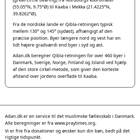
Grenaa
(55.05°N, 9.75°Ø) til Kaaba i Mekka (21.4225°N,
Hadsten
39.8262°Ø).
Hammel
Fra de nordiske lande er Qibla-retningen typisk
Hedensted
mellem 130° og 145° (sydøst), afhængigt af den
Hinnerup
præcise position. Byer længere nord og vest har en
Hobro
lidt højere gradværdi end byer i syd og øst.
Lystrup
Adan.dk beregner Qibla-retningen for over 460 byer i
Mariager
Danmark, Sverige, Norge, Finland og Island ved hjælp
Odder
af den store cirkel-metode, som giver den korteste
Purhus
afstand over jordens overflade til Kaaba.
Ry
Rønde
Sabro
Skanderborg
Them
Adan.dk er en service til det muslimske fællesskab i Danmark.
Tranbjerg
Alle beregninger er fra www.praytimes.org.
Trustrup
Vi er frie fra donationer og ønsker kun din bøn, bedt på det
Billund
rigtige tidspunkt.