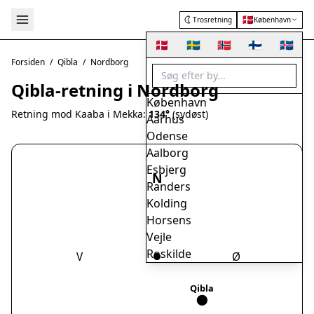
🇩🇰
Trosretning
København
🇩🇰
🇸🇪
🇳🇴
🇫🇮
🇮🇸
Forsiden
/
Qibla
/
Nordborg
Qibla-retning i Nordborg
København
Retning mod Kaaba i Mekka:
134°
(sydøst)
Aarhus
Odense
Aalborg
Esbjerg
N
Randers
Kolding
Horsens
Vejle
Roskilde
V
Ø
Herning
Helsingør
Qibla
Hørsholm