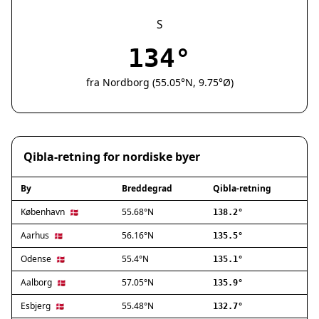
Silkeborg
Næstved
S
Fredericia
134°
Viborg
Køge
fra Nordborg (55.05°N, 9.75°Ø)
Holstebro
Taastrup
Slagelse
Hillerød
Qibla-retning for nordiske byer
Sønderborg
Holbæk
By
Breddegrad
Qibla-retning
Svendborg
Hjørring
København
55.68°N
🇩🇰
138.2°
Frederikshavn
Aarhus
56.16°N
🇩🇰
135.5°
Nørresundby
Odense
55.4°N
🇩🇰
135.1°
Ringsted
Haderslev
Aalborg
57.05°N
🇩🇰
135.9°
Albertslund
Esbjerg
55.48°N
🇩🇰
132.7°
Allerød