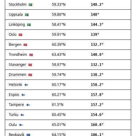
Stockholm
59.33°N
Ballerup
🇸🇪
148.2°
Birkerød
Uppsala
59.86°N
🇸🇪
148°
Brøndby
Linköping
58.41°N
🇸🇪
144.3°
Charlottenlund
Dragør
Oslo
59.91°N
🇳🇴
139°
Farum
Bergen
60.39°N
🇳🇴
132.7°
Fredensborg
Trondheim
63.43°N
🇳🇴
140.8°
Frederiksberg
Frederikssund
Stavanger
58.97°N
🇳🇴
132.1°
Frederiksværk
Drammen
59.74°N
🇳🇴
138.2°
Gentofte
Helsinki
60.17°N
Gladsaxe
🇫🇮
158.2°
Glostrup
Espoo
60.21°N
🇫🇮
157.8°
Greve
Tampere
61.5°N
🇫🇮
157.2°
Hedehusene
Herlev
Turku
60.45°N
🇫🇮
154.6°
Hvidovre
Oulu
65.01°N
🇫🇮
160.8°
Høje-Taastrup
Reykjavík
64.15°N
🇮🇸
106.1°