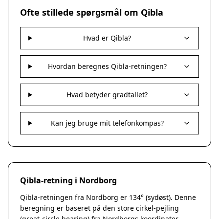
Nakskov
Ofte stillede spørgsmål om Qibla
Nykøbing Sjælland
Præstø
Hvad er Qibla?
Sorø
Stege
Svendstrup
Hvordan beregnes Qibla-retningen?
Vordingborg
Assens
Hvad betyder gradtallet?
Bogense
Faaborg
Kerteminde
Kan jeg bruge mit telefonkompas?
Middelfart
Munkebo
Nyborg
Otterup
Qibla-retning i Nordborg
Ringe
Rudkøbing
Qibla-retningen fra Nordborg er 134° (sydøst). Denne
Ebeltoft
beregning er baseret på den store cirkel-pejling
Galten
(great-circle bearing) fra Nordborgs koordinater