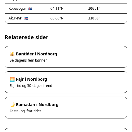
Ishøj
Jyllinge
Kópavogur
64.11°N
🇮🇸
106.1°
Lillerød
Akureyri
65.68°N
🇮🇸
110.8°
Lyngby
Måløv
Nivå
Relaterede sider
Rødovre
Solrød Strand
🕌 Bøntider i Nordborg
Tårnby
Se dagens fem bønner
Valby
Vanløse
Værløse
🌅 Fajr i Nordborg
Ølstykke
Fajr-tid og 30-dages trend
Haslev
Helsinge
🌙 Ramadan i Nordborg
Hundested
Faste- og iftar-tider
Humlebæk
Kalundborg
Korsør