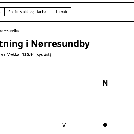
)
Shafii, Maliki og Hanbali
Hanafi
ørresundby
etning i Nørresundby
a i Mekka:
135.9°
(sydøst)
N
V