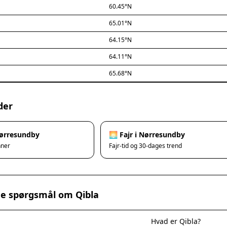
60.45°N
65.01°N
64.15°N
64.11°N
65.68°N
der
Nørresundby
🌅 Fajr i Nørresundby
nner
Fajr-tid og 30-dages trend
ede spørgsmål om Qibla
Hvad er Qibla?