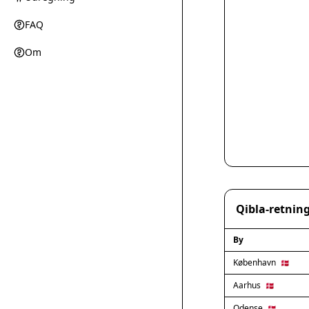
FAQ
Om
Qibla-retning
By
København
🇩🇰
Aarhus
🇩🇰
Odense
🇩🇰