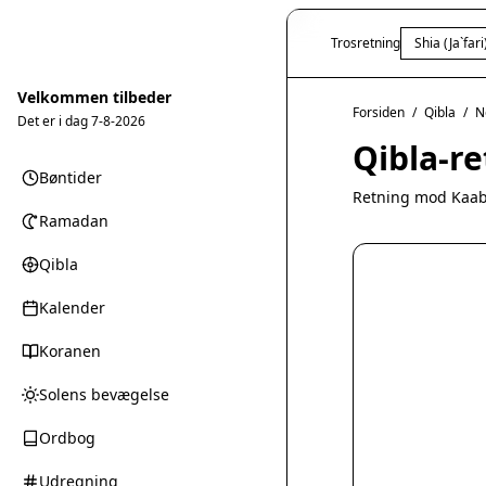
Trosretning
Shia (Ja`fari
Velkommen tilbeder
Forsiden
/
Qibla
/
N
Det er i dag
7-8-2026
Qibla-r
Bøntider
Retning mod Kaab
Ramadan
Qibla
Kalender
Koranen
Solens bevægelse
Ordbog
Udregning