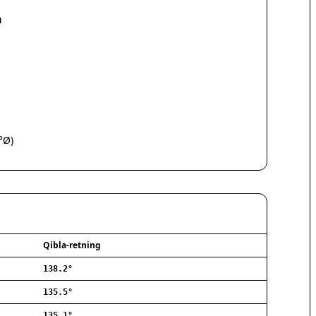
Hørsholm
a
Silkeborg
Næstved
Fredericia
Viborg
Køge
Holstebro
Taastrup
Slagelse
°Ø)
Hillerød
Sønderborg
Holbæk
Svendborg
Hjørring
Frederikshavn
Qibla-retning
Nørresundby
138.2°
Ringsted
Haderslev
135.5°
Albertslund
135.1°