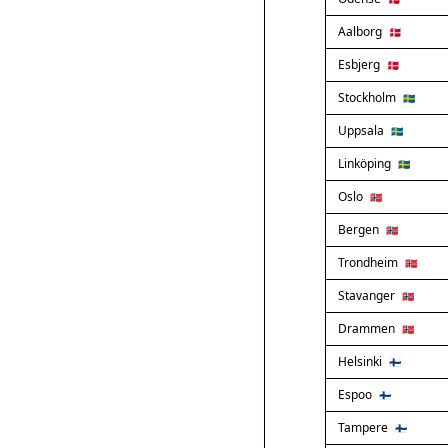
Aalborg
🇩🇰
Esbjerg
🇩🇰
Stockholm
🇸🇪
Uppsala
🇸🇪
Linköping
🇸🇪
Oslo
🇳🇴
Bergen
🇳🇴
Trondheim
🇳🇴
Stavanger
🇳🇴
Drammen
🇳🇴
Helsinki
🇫🇮
Espoo
🇫🇮
Tampere
🇫🇮