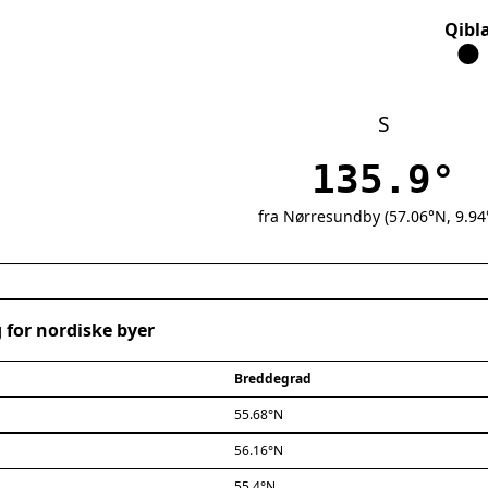
Qibl
S
135.9°
fra Nørresundby (57.06°N, 9.94
 for nordiske byer
Breddegrad
55.68°N
56.16°N
55.4°N