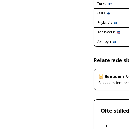
Turku
🇫🇮
Oulu
🇫🇮
Reykjavík
🇮🇸
Kópavogur
🇮🇸
Akureyri
🇮🇸
Relaterede si
🕌 Bøntider i 
Se dagens fem bø
Ofte still