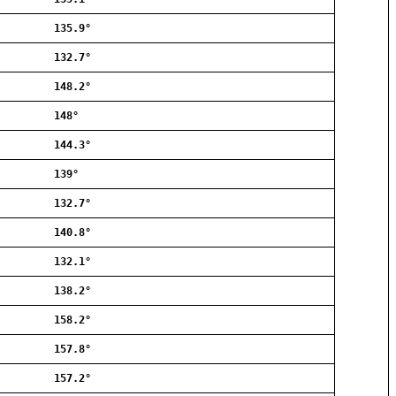
Allerød
135.9°
Ballerup
Birkerød
132.7°
Brøndby
148.2°
Charlottenlund
Dragør
148°
Farum
144.3°
Fredensborg
139°
Frederiksberg
Frederikssund
132.7°
Frederiksværk
140.8°
Gentofte
132.1°
Gladsaxe
Glostrup
138.2°
Greve
158.2°
Hedehusene
Herlev
157.8°
Hvidovre
157.2°
Høje-Taastrup