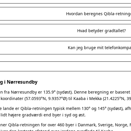
Hvordan beregnes Qibla-retning
Hvad betyder gradtallet?
Kan jeg bruge mit telefonkomp
ng i Nørresundby
n fra Nørresundby er 135.9° (sydøst). Denne beregning er baseret på
oordinater (57.0593°N, 9.9357°Ø) til Kaaba i Mekka (21.4225°N, 39
e lande er Qibla-retningen typisk mellem 130° og 145° (sydøst), a
 lidt højere gradværdi end byer i syd og øst.
er Qibla-retningen for over 460 byer i Danmark, Sverige, Norge, Fi