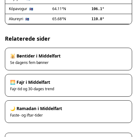
Ishøj
Jyllinge
Kópavogur
64.11°N
🇮🇸
106.1°
Lillerød
Akureyri
65.68°N
🇮🇸
110.8°
Lyngby
Måløv
Nivå
Relaterede sider
Rødovre
Solrød Strand
🕌 Bøntider i Middelfart
Tårnby
Se dagens fem bønner
Valby
Vanløse
Værløse
🌅 Fajr i Middelfart
Ølstykke
Fajr-tid og 30-dages trend
Haslev
Helsinge
🌙 Ramadan i Middelfart
Hundested
Faste- og iftar-tider
Humlebæk
Kalundborg
Korsør