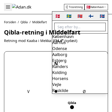
🇩🇰
Trosretning
København
🇩🇰
🇸🇪
🇳🇴
🇫🇮
🇮🇸
Forsiden
/
Qibla
/
Middelfart
Qibla-retning i Middelfart
København
Retning mod Kaaba i Mekka:
134.4°
(sydøst)
Aarhus
Odense
Aalborg
Esbjerg
N
Randers
Kolding
Horsens
Vejle
Roskilde
V
Ø
Herning
Helsingør
Qibla
Hørsholm