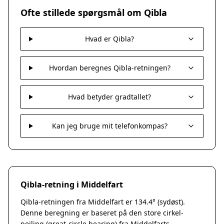
Nakskov
Ofte stillede spørgsmål om Qibla
Nykøbing Sjælland
Præstø
Hvad er Qibla?
Sorø
Stege
Svendstrup
Hvordan beregnes Qibla-retningen?
Vordingborg
Assens
Hvad betyder gradtallet?
Bogense
Faaborg
Kerteminde
Kan jeg bruge mit telefonkompas?
Middelfart
Munkebo
Nyborg
Otterup
Qibla-retning i Middelfart
Ringe
Rudkøbing
Qibla-retningen fra Middelfart er 134.4° (sydøst).
Ebeltoft
Denne beregning er baseret på den store cirkel-
Galten
pejling (great-circle bearing) fra Middelfarts