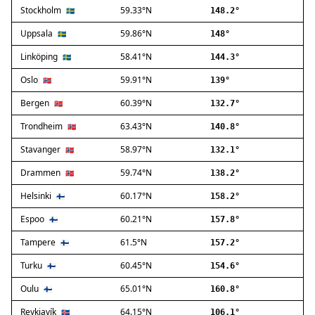
Stockholm
59.33°N
Ballerup
🇸🇪
148.2°
Birkerød
Uppsala
59.86°N
🇸🇪
148°
Brøndby
Linköping
58.41°N
🇸🇪
144.3°
Charlottenlund
Dragør
Oslo
59.91°N
🇳🇴
139°
Farum
Bergen
60.39°N
🇳🇴
132.7°
Fredensborg
Trondheim
63.43°N
🇳🇴
140.8°
Frederiksberg
Frederikssund
Stavanger
58.97°N
🇳🇴
132.1°
Frederiksværk
Drammen
59.74°N
🇳🇴
138.2°
Gentofte
Helsinki
60.17°N
Gladsaxe
🇫🇮
158.2°
Glostrup
Espoo
60.21°N
🇫🇮
157.8°
Greve
Tampere
61.5°N
🇫🇮
157.2°
Hedehusene
Herlev
Turku
60.45°N
🇫🇮
154.6°
Hvidovre
Oulu
65.01°N
🇫🇮
160.8°
Høje-Taastrup
Reykjavík
64.15°N
🇮🇸
106.1°