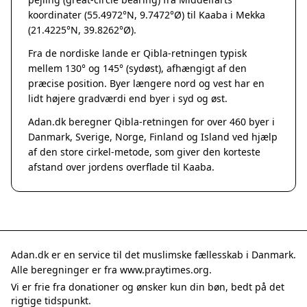
Grenaa
koordinater (55.4972°N, 9.7472°Ø) til Kaaba i Mekka
Hadsten
(21.4225°N, 39.8262°Ø).
Hammel
Fra de nordiske lande er Qibla-retningen typisk
Hedensted
mellem 130° og 145° (sydøst), afhængigt af den
Hinnerup
præcise position. Byer længere nord og vest har en
Hobro
lidt højere gradværdi end byer i syd og øst.
Lystrup
Adan.dk beregner Qibla-retningen for over 460 byer i
Mariager
Danmark, Sverige, Norge, Finland og Island ved hjælp
Odder
af den store cirkel-metode, som giver den korteste
Purhus
afstand over jordens overflade til Kaaba.
Ry
Rønde
Sabro
Skanderborg
Them
Adan.dk er en service til det muslimske fællesskab i Danmark.
Tranbjerg
Alle beregninger er fra www.praytimes.org.
Trustrup
Vi er frie fra donationer og ønsker kun din bøn, bedt på det
Billund
rigtige tidspunkt.