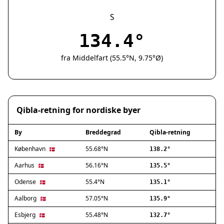
Silkeborg
Næstved
S
Fredericia
134.4°
Viborg
Køge
fra Middelfart (55.5°N, 9.75°Ø)
Holstebro
Taastrup
Slagelse
Hillerød
Qibla-retning for nordiske byer
Sønderborg
Holbæk
By
Breddegrad
Qibla-retning
Svendborg
Hjørring
København
55.68°N
🇩🇰
138.2°
Frederikshavn
Aarhus
56.16°N
🇩🇰
135.5°
Nørresundby
Odense
55.4°N
🇩🇰
135.1°
Ringsted
Haderslev
Aalborg
57.05°N
🇩🇰
135.9°
Albertslund
Esbjerg
55.48°N
🇩🇰
132.7°
Allerød