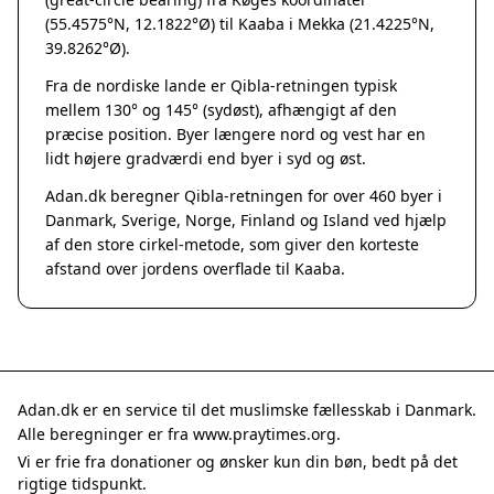
Grenaa
(55.4575°N, 12.1822°Ø) til Kaaba i Mekka (21.4225°N,
Hadsten
39.8262°Ø).
Hammel
Fra de nordiske lande er Qibla-retningen typisk
Hedensted
mellem 130° og 145° (sydøst), afhængigt af den
Hinnerup
præcise position. Byer længere nord og vest har en
Hobro
lidt højere gradværdi end byer i syd og øst.
Lystrup
Adan.dk beregner Qibla-retningen for over 460 byer i
Mariager
Danmark, Sverige, Norge, Finland og Island ved hjælp
Odder
af den store cirkel-metode, som giver den korteste
Purhus
afstand over jordens overflade til Kaaba.
Ry
Rønde
Sabro
Skanderborg
Them
Adan.dk er en service til det muslimske fællesskab i Danmark.
Tranbjerg
Alle beregninger er fra www.praytimes.org.
Trustrup
Vi er frie fra donationer og ønsker kun din bøn, bedt på det
Billund
rigtige tidspunkt.