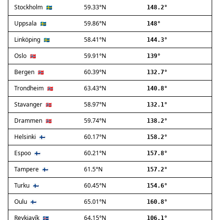
Stockholm
59.33°N
Ballerup
🇸🇪
148.2°
Birkerød
Uppsala
59.86°N
🇸🇪
148°
Brøndby
Linköping
58.41°N
🇸🇪
144.3°
Charlottenlund
Dragør
Oslo
59.91°N
🇳🇴
139°
Farum
Bergen
60.39°N
🇳🇴
132.7°
Fredensborg
Trondheim
63.43°N
🇳🇴
140.8°
Frederiksberg
Frederikssund
Stavanger
58.97°N
🇳🇴
132.1°
Frederiksværk
Drammen
59.74°N
🇳🇴
138.2°
Gentofte
Helsinki
60.17°N
Gladsaxe
🇫🇮
158.2°
Glostrup
Espoo
60.21°N
🇫🇮
157.8°
Greve
Tampere
61.5°N
🇫🇮
157.2°
Hedehusene
Herlev
Turku
60.45°N
🇫🇮
154.6°
Hvidovre
Oulu
65.01°N
🇫🇮
160.8°
Høje-Taastrup
Reykjavík
64.15°N
🇮🇸
106.1°