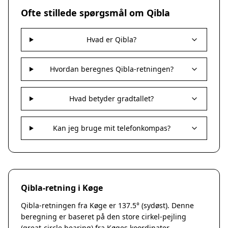
Nakskov
Ofte stillede spørgsmål om Qibla
Nykøbing Sjælland
Præstø
Hvad er Qibla?
Sorø
Stege
Svendstrup
Hvordan beregnes Qibla-retningen?
Vordingborg
Assens
Hvad betyder gradtallet?
Bogense
Faaborg
Kerteminde
Kan jeg bruge mit telefonkompas?
Middelfart
Munkebo
Nyborg
Otterup
Qibla-retning i Køge
Ringe
Rudkøbing
Qibla-retningen fra Køge er 137.5° (sydøst). Denne
Ebeltoft
beregning er baseret på den store cirkel-pejling
Galten
(great-circle bearing) fra Køges koordinater