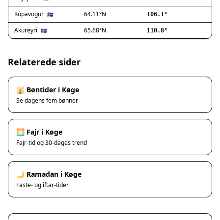
Ishøj
Jyllinge
Kópavogur
64.11°N
🇮🇸
106.1°
Lillerød
Akureyri
65.68°N
🇮🇸
110.8°
Lyngby
Måløv
Nivå
Relaterede sider
Rødovre
Solrød Strand
🕌 Bøntider i Køge
Tårnby
Se dagens fem bønner
Valby
Vanløse
Værløse
🌅 Fajr i Køge
Ølstykke
Fajr-tid og 30-dages trend
Haslev
Helsinge
🌙 Ramadan i Køge
Hundested
Faste- og iftar-tider
Humlebæk
Kalundborg
Korsør