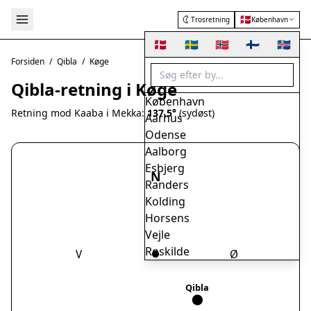
🇩🇰
Trosretning
København
🇩🇰
🇸🇪
🇳🇴
🇫🇮
🇮🇸
Forsiden
/
Qibla
/
Køge
Qibla-retning i Køge
København
Retning mod Kaaba i Mekka:
137.5°
(sydøst)
Aarhus
Odense
Aalborg
Esbjerg
N
Randers
Kolding
Horsens
Vejle
Roskilde
V
Ø
Herning
Helsingør
Qibla
Hørsholm