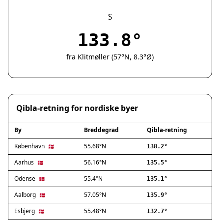
Silkeborg
Næstved
S
Fredericia
133.8°
Viborg
Køge
fra Klitmøller (57°N, 8.3°Ø)
Holstebro
Taastrup
Slagelse
Hillerød
Qibla-retning for nordiske byer
Sønderborg
Holbæk
By
Breddegrad
Qibla-retning
Svendborg
Hjørring
København
55.68°N
🇩🇰
138.2°
Frederikshavn
Aarhus
56.16°N
🇩🇰
135.5°
Nørresundby
Odense
55.4°N
🇩🇰
135.1°
Ringsted
Haderslev
Aalborg
57.05°N
🇩🇰
135.9°
Albertslund
Esbjerg
55.48°N
🇩🇰
132.7°
Allerød