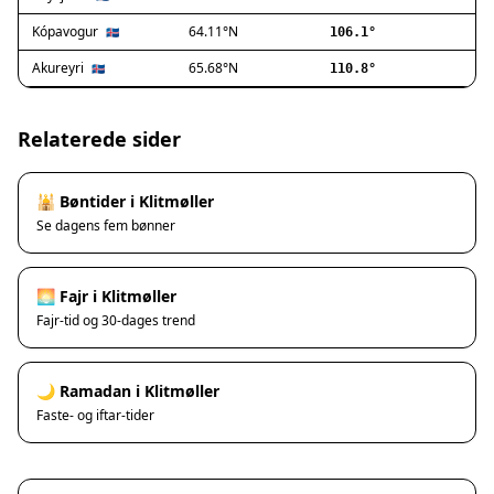
Ishøj
Jyllinge
Kópavogur
64.11°N
🇮🇸
106.1°
Lillerød
Akureyri
65.68°N
🇮🇸
110.8°
Lyngby
Måløv
Nivå
Relaterede sider
Rødovre
Solrød Strand
🕌 Bøntider i Klitmøller
Tårnby
Se dagens fem bønner
Valby
Vanløse
Værløse
🌅 Fajr i Klitmøller
Ølstykke
Fajr-tid og 30-dages trend
Haslev
Helsinge
🌙 Ramadan i Klitmøller
Hundested
Faste- og iftar-tider
Humlebæk
Kalundborg
Korsør