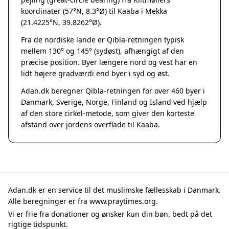
Grenaa
koordinater (57°N, 8.3°Ø) til Kaaba i Mekka
Hadsten
(21.4225°N, 39.8262°Ø).
Hammel
Fra de nordiske lande er Qibla-retningen typisk
Hedensted
mellem 130° og 145° (sydøst), afhængigt af den
Hinnerup
præcise position. Byer længere nord og vest har en
Hobro
lidt højere gradværdi end byer i syd og øst.
Lystrup
Adan.dk beregner Qibla-retningen for over 460 byer i
Mariager
Danmark, Sverige, Norge, Finland og Island ved hjælp
Odder
af den store cirkel-metode, som giver den korteste
Purhus
afstand over jordens overflade til Kaaba.
Ry
Rønde
Sabro
Skanderborg
Them
Adan.dk er en service til det muslimske fællesskab i Danmark.
Tranbjerg
Alle beregninger er fra www.praytimes.org.
Trustrup
Vi er frie fra donationer og ønsker kun din bøn, bedt på det
Billund
rigtige tidspunkt.