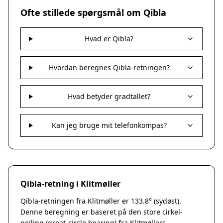
Nakskov
Ofte stillede spørgsmål om Qibla
Nykøbing Sjælland
Præstø
Hvad er Qibla?
Sorø
Stege
Svendstrup
Hvordan beregnes Qibla-retningen?
Vordingborg
Assens
Hvad betyder gradtallet?
Bogense
Faaborg
Kerteminde
Kan jeg bruge mit telefonkompas?
Middelfart
Munkebo
Nyborg
Otterup
Qibla-retning i Klitmøller
Ringe
Rudkøbing
Qibla-retningen fra Klitmøller er 133.8° (sydøst).
Ebeltoft
Denne beregning er baseret på den store cirkel-
Galten
pejling (great-circle bearing) fra Klitmøllers