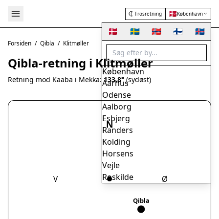
🇩🇰
Trosretning
København
🇩🇰
🇸🇪
🇳🇴
🇫🇮
🇮🇸
Forsiden
/
Qibla
/
Klitmøller
Qibla-retning i Klitmøller
København
Retning mod Kaaba i Mekka:
133.8°
(sydøst)
Aarhus
Odense
Aalborg
Esbjerg
N
Randers
Kolding
Horsens
Vejle
Roskilde
V
Ø
Herning
Helsingør
Qibla
Hørsholm