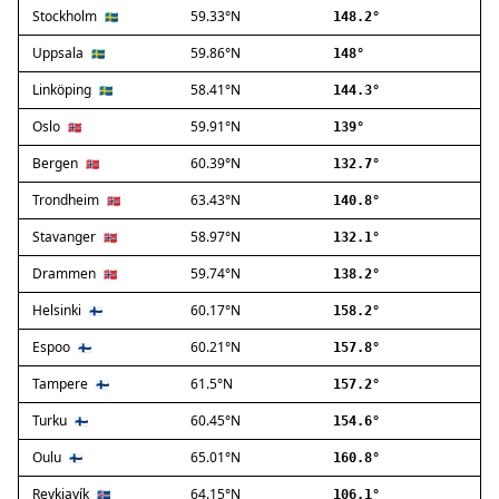
Stockholm
59.33°N
Ballerup
🇸🇪
148.2°
Birkerød
Uppsala
59.86°N
🇸🇪
148°
Brøndby
Linköping
58.41°N
🇸🇪
144.3°
Charlottenlund
Dragør
Oslo
59.91°N
🇳🇴
139°
Farum
Bergen
60.39°N
🇳🇴
132.7°
Fredensborg
Trondheim
63.43°N
🇳🇴
140.8°
Frederiksberg
Frederikssund
Stavanger
58.97°N
🇳🇴
132.1°
Frederiksværk
Drammen
59.74°N
🇳🇴
138.2°
Gentofte
Helsinki
60.17°N
Gladsaxe
🇫🇮
158.2°
Glostrup
Espoo
60.21°N
🇫🇮
157.8°
Greve
Tampere
61.5°N
🇫🇮
157.2°
Hedehusene
Herlev
Turku
60.45°N
🇫🇮
154.6°
Hvidovre
Oulu
65.01°N
🇫🇮
160.8°
Høje-Taastrup
Reykjavík
64.15°N
🇮🇸
106.1°