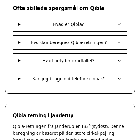
Nakskov
Ofte stillede spørgsmål om Qibla
Nykøbing Sjælland
Præstø
Hvad er Qibla?
Sorø
Stege
Svendstrup
Hvordan beregnes Qibla-retningen?
Vordingborg
Assens
Hvad betyder gradtallet?
Bogense
Faaborg
Kerteminde
Kan jeg bruge mit telefonkompas?
Middelfart
Munkebo
Nyborg
Otterup
Qibla-retning i Janderup
Ringe
Rudkøbing
Qibla-retningen fra Janderup er 133° (sydøst). Denne
Ebeltoft
beregning er baseret på den store cirkel-pejling
Galten
(great-circle bearing) fra Janderups koordinater