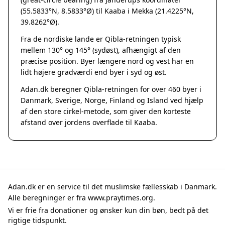
Grenaa
(55.5833°N, 8.5833°Ø) til Kaaba i Mekka (21.4225°N,
Hadsten
39.8262°Ø).
Hammel
Fra de nordiske lande er Qibla-retningen typisk
Hedensted
mellem 130° og 145° (sydøst), afhængigt af den
Hinnerup
præcise position. Byer længere nord og vest har en
Hobro
lidt højere gradværdi end byer i syd og øst.
Lystrup
Adan.dk beregner Qibla-retningen for over 460 byer i
Mariager
Danmark, Sverige, Norge, Finland og Island ved hjælp
Odder
af den store cirkel-metode, som giver den korteste
Purhus
afstand over jordens overflade til Kaaba.
Ry
Rønde
Sabro
Skanderborg
Them
Adan.dk er en service til det muslimske fællesskab i Danmark.
Tranbjerg
Alle beregninger er fra www.praytimes.org.
Trustrup
Vi er frie fra donationer og ønsker kun din bøn, bedt på det
Billund
rigtige tidspunkt.