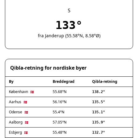
Silkeborg
Næstved
S
Fredericia
133°
Viborg
Køge
fra Janderup (55.58°N, 8.58°Ø)
Holstebro
Taastrup
Slagelse
Hillerød
Qibla-retning for nordiske byer
Sønderborg
Holbæk
By
Breddegrad
Qibla-retning
Svendborg
Hjørring
København
55.68°N
🇩🇰
138.2°
Frederikshavn
Aarhus
56.16°N
🇩🇰
135.5°
Nørresundby
Odense
55.4°N
🇩🇰
135.1°
Ringsted
Haderslev
Aalborg
57.05°N
🇩🇰
135.9°
Albertslund
Esbjerg
55.48°N
🇩🇰
132.7°
Allerød