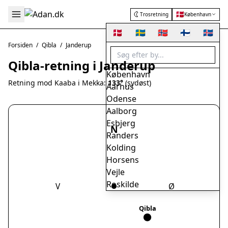
🇩🇰
Trosretning
København
🇩🇰
🇸🇪
🇳🇴
🇫🇮
🇮🇸
Forsiden
/
Qibla
/
Janderup
Qibla-retning i Janderup
København
Retning mod Kaaba i Mekka:
133°
(sydøst)
Aarhus
Odense
Aalborg
Esbjerg
N
Randers
Kolding
Horsens
Vejle
Roskilde
V
Ø
Herning
Helsingør
Qibla
Hørsholm