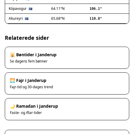
Ishøj
Jyllinge
Kópavogur
64.11°N
🇮🇸
106.1°
Lillerød
Akureyri
65.68°N
🇮🇸
110.8°
Lyngby
Måløv
Nivå
Relaterede sider
Rødovre
Solrød Strand
🕌 Bøntider i Janderup
Tårnby
Se dagens fem bønner
Valby
Vanløse
Værløse
🌅 Fajr i Janderup
Ølstykke
Fajr-tid og 30-dages trend
Haslev
Helsinge
🌙 Ramadan i Janderup
Hundested
Faste- og iftar-tider
Humlebæk
Kalundborg
Korsør