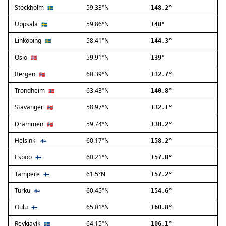
Stockholm
59.33°N
Ballerup
🇸🇪
148.2°
Birkerød
Uppsala
59.86°N
🇸🇪
148°
Brøndby
Linköping
58.41°N
🇸🇪
144.3°
Charlottenlund
Dragør
Oslo
59.91°N
🇳🇴
139°
Farum
Bergen
60.39°N
🇳🇴
132.7°
Fredensborg
Trondheim
63.43°N
🇳🇴
140.8°
Frederiksberg
Frederikssund
Stavanger
58.97°N
🇳🇴
132.1°
Frederiksværk
Drammen
59.74°N
🇳🇴
138.2°
Gentofte
Helsinki
60.17°N
Gladsaxe
🇫🇮
158.2°
Glostrup
Espoo
60.21°N
🇫🇮
157.8°
Greve
Tampere
61.5°N
🇫🇮
157.2°
Hedehusene
Herlev
Turku
60.45°N
🇫🇮
154.6°
Hvidovre
Oulu
65.01°N
🇫🇮
160.8°
Høje-Taastrup
Reykjavík
64.15°N
🇮🇸
106.1°