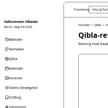
Trosretning
Shia (Ja`fari
Velkommen tilbeder
Forsiden
/
Qibla
/
H
Det er i dag
8-8-2026
Qibla-r
Bøntider
Retning mod Kaab
Ramadan
Qibla
Kalender
Koranen
Solens bevægelse
Ordbog
Udregning