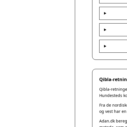
Qibla-retni
Qibla-retninge
Hundesteds koo
Fra de nordisk
og vest har en
Adan.dk beregn