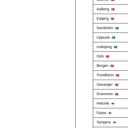
Aalborg
🇩🇰
Esbjerg
🇩🇰
Stockholm
🇸🇪
Uppsala
🇸🇪
Linköping
🇸🇪
Oslo
🇳🇴
Bergen
🇳🇴
Trondheim
🇳🇴
Stavanger
🇳🇴
Drammen
🇳🇴
Helsinki
🇫🇮
Espoo
🇫🇮
Tampere
🇫🇮