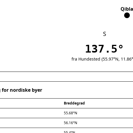
Qibl
S
137.5°
fra Hundested (55.97°N, 11.86
 for nordiske byer
Breddegrad
55.68°N
56.16°N
55.4°N