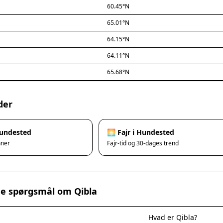
60.45°N
65.01°N
64.15°N
64.11°N
65.68°N
der
Hundested
🌅 Fajr i Hundested
nner
Fajr-tid og 30-dages trend
ede spørgsmål om Qibla
Hvad er Qibla?