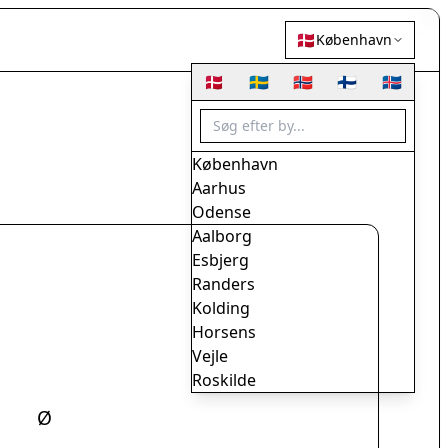
🇩🇰
København
🇩🇰
🇸🇪
🇳🇴
🇫🇮
🇮🇸
København
Aarhus
Odense
Aalborg
Esbjerg
Randers
Kolding
Horsens
Vejle
Roskilde
Herning
Ø
Helsingør