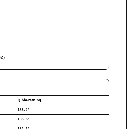
Hørsholm
Silkeborg
a
Næstved
Fredericia
Viborg
Køge
Holstebro
Taastrup
Slagelse
°Ø)
Hillerød
Sønderborg
Holbæk
Svendborg
Hjørring
Frederikshavn
Qibla-retning
Nørresundby
138.2°
Ringsted
Haderslev
135.5°
Albertslund
135.1°