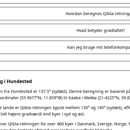
Hvordan beregnes Qibla-retning
Hvad betyder gradtallet?
Kan jeg bruge mit telefonkomp
ng i Hundested
n fra Hundested er 137.5° (sydøst). Denne beregning er baseret på d
rdinater (55.9677°N, 11.859°Ø) til Kaaba i Mekka (21.4225°N, 39.8
e lande er Qibla-retningen typisk mellem 130° og 145° (sydøst), a
 lidt højere gradværdi end byer i syd og øst.
er Qibla-retningen for over 460 byer i Danmark, Sverige, Norge, Fi