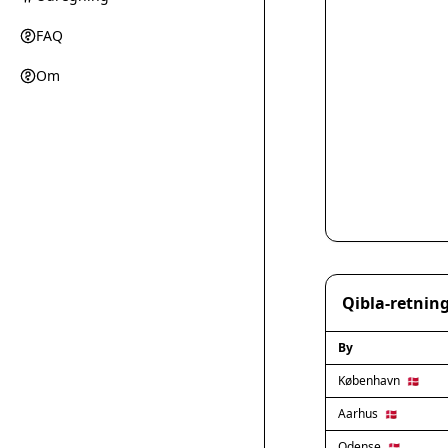
FAQ
Om
Qibla-retning
By
København
🇩🇰
Aarhus
🇩🇰
Odense
🇩🇰