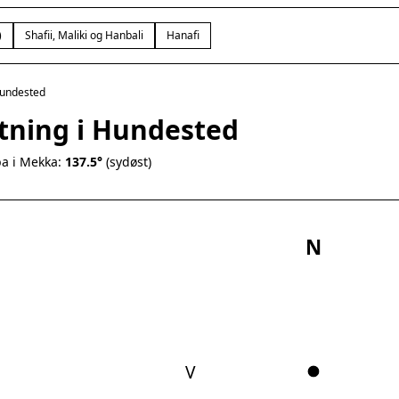
)
Shafii, Maliki og Hanbali
Hanafi
undested
etning i Hundested
a i Mekka:
137.5°
(sydøst)
N
V