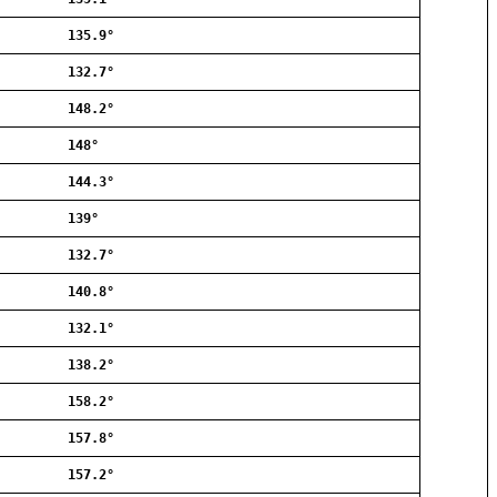
Allerød
135.9°
Ballerup
Birkerød
132.7°
Brøndby
148.2°
Charlottenlund
Dragør
148°
Farum
144.3°
Fredensborg
139°
Frederiksberg
Frederikssund
132.7°
Frederiksværk
140.8°
Gentofte
132.1°
Gladsaxe
Glostrup
138.2°
Greve
158.2°
Hedehusene
Herlev
157.8°
Hvidovre
157.2°
Høje-Taastrup