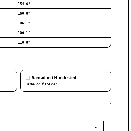
154.6°
Ishøj
Jyllinge
160.8°
Lillerød
106.1°
Lyngby
106.1°
Måløv
Nivå
110.8°
Rødovre
Solrød Strand
Tårnby
Valby
Vanløse
🌙 Ramadan i Hundested
Værløse
Faste- og iftar-tider
Ølstykke
Haslev
Helsinge
Hundested
Humlebæk
Kalundborg