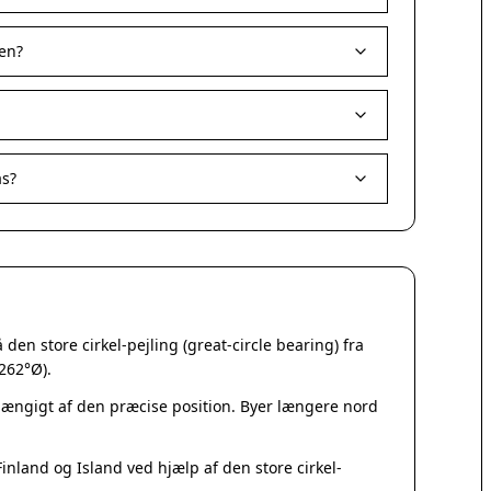
Korsør
Nakskov
en?
Nykøbing Sjælland
Præstø
Sorø
Stege
Svendstrup
as?
Vordingborg
Assens
Bogense
Faaborg
Kerteminde
Middelfart
en store cirkel-pejling (great-circle bearing) fra
Munkebo
262°Ø).
Nyborg
Otterup
fhængigt af den præcise position. Byer længere nord
Ringe
Rudkøbing
nland og Island ved hjælp af den store cirkel-
Ebeltoft