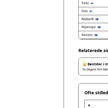
Turku
🇫🇮
Oulu
🇫🇮
Reykjavík
🇮🇸
Kópavogur
🇮🇸
Akureyri
🇮🇸
Relaterede si
🕌 Bøntider i 
Se dagens fem bø
Ofte still