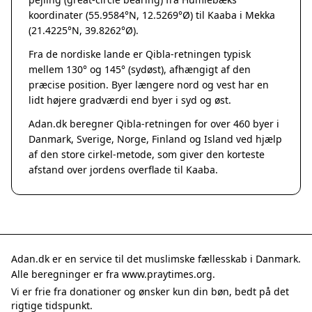
Grenaa
koordinater (55.9584°N, 12.5269°Ø) til Kaaba i Mekka
Hadsten
(21.4225°N, 39.8262°Ø).
Hammel
Fra de nordiske lande er Qibla-retningen typisk
Hedensted
mellem 130° og 145° (sydøst), afhængigt af den
Hinnerup
præcise position. Byer længere nord og vest har en
Hobro
lidt højere gradværdi end byer i syd og øst.
Lystrup
Adan.dk beregner Qibla-retningen for over 460 byer i
Mariager
Danmark, Sverige, Norge, Finland og Island ved hjælp
Odder
af den store cirkel-metode, som giver den korteste
Purhus
afstand over jordens overflade til Kaaba.
Ry
Rønde
Sabro
Skanderborg
Them
Adan.dk er en service til det muslimske fællesskab i Danmark.
Tranbjerg
Alle beregninger er fra www.praytimes.org.
Trustrup
Vi er frie fra donationer og ønsker kun din bøn, bedt på det
Billund
rigtige tidspunkt.