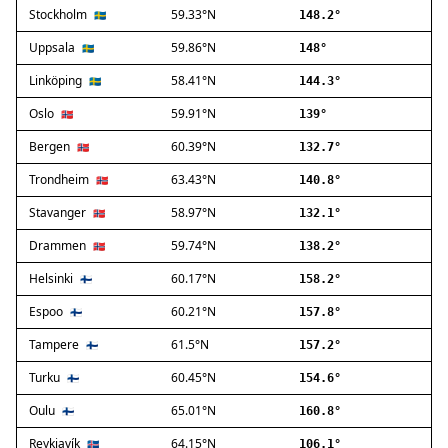
Stockholm
59.33°N
Ballerup
🇸🇪
148.2°
Birkerød
Uppsala
59.86°N
🇸🇪
148°
Brøndby
Linköping
58.41°N
🇸🇪
144.3°
Charlottenlund
Dragør
Oslo
59.91°N
🇳🇴
139°
Farum
Bergen
60.39°N
🇳🇴
132.7°
Fredensborg
Trondheim
63.43°N
🇳🇴
140.8°
Frederiksberg
Frederikssund
Stavanger
58.97°N
🇳🇴
132.1°
Frederiksværk
Drammen
59.74°N
🇳🇴
138.2°
Gentofte
Helsinki
60.17°N
Gladsaxe
🇫🇮
158.2°
Glostrup
Espoo
60.21°N
🇫🇮
157.8°
Greve
Tampere
61.5°N
🇫🇮
157.2°
Hedehusene
Herlev
Turku
60.45°N
🇫🇮
154.6°
Hvidovre
Oulu
65.01°N
🇫🇮
160.8°
Høje-Taastrup
Reykjavík
64.15°N
🇮🇸
106.1°