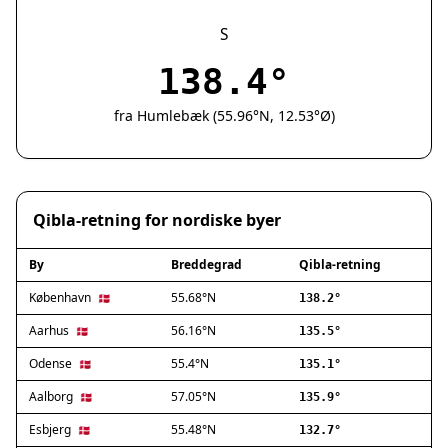
Silkeborg
Næstved
S
Fredericia
138.4°
Viborg
Køge
fra Humlebæk (55.96°N, 12.53°Ø)
Holstebro
Taastrup
Slagelse
Hillerød
Qibla-retning for nordiske byer
Sønderborg
Holbæk
By
Breddegrad
Qibla-retning
Svendborg
Hjørring
København
55.68°N
🇩🇰
138.2°
Frederikshavn
Aarhus
56.16°N
🇩🇰
135.5°
Nørresundby
Odense
55.4°N
🇩🇰
135.1°
Ringsted
Haderslev
Aalborg
57.05°N
🇩🇰
135.9°
Albertslund
Esbjerg
55.48°N
🇩🇰
132.7°
Allerød