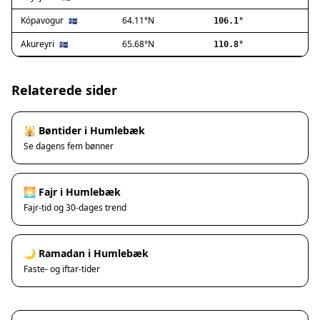
Ishøj
Jyllinge
Kópavogur
64.11°N
🇮🇸
106.1°
Lillerød
Akureyri
65.68°N
🇮🇸
110.8°
Lyngby
Måløv
Nivå
Relaterede sider
Rødovre
Solrød Strand
🕌 Bøntider i Humlebæk
Tårnby
Se dagens fem bønner
Valby
Vanløse
Værløse
🌅 Fajr i Humlebæk
Ølstykke
Fajr-tid og 30-dages trend
Haslev
Helsinge
🌙 Ramadan i Humlebæk
Hundested
Faste- og iftar-tider
Humlebæk
Kalundborg
Korsør