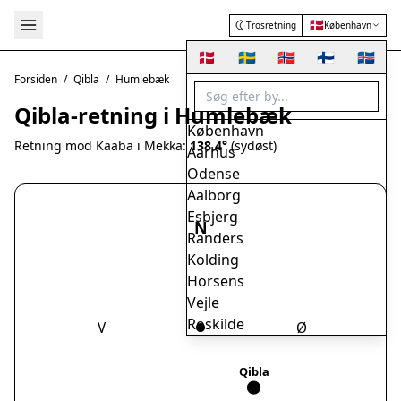
🇩🇰
Trosretning
København
🇩🇰
🇸🇪
🇳🇴
🇫🇮
🇮🇸
Forsiden
/
Qibla
/
Humlebæk
Qibla-retning i Humlebæk
København
Retning mod Kaaba i Mekka:
138.4°
(sydøst)
Aarhus
Odense
Aalborg
Esbjerg
N
Randers
Kolding
Horsens
Vejle
Roskilde
V
Ø
Herning
Helsingør
Qibla
Hørsholm