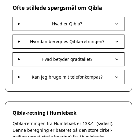
Nakskov
Ofte stillede spørgsmål om Qibla
Nykøbing Sjælland
Præstø
Hvad er Qibla?
Sorø
Stege
Svendstrup
Hvordan beregnes Qibla-retningen?
Vordingborg
Assens
Hvad betyder gradtallet?
Bogense
Faaborg
Kerteminde
Kan jeg bruge mit telefonkompas?
Middelfart
Munkebo
Nyborg
Otterup
Qibla-retning i Humlebæk
Ringe
Rudkøbing
Qibla-retningen fra Humlebæk er 138.4° (sydøst).
Ebeltoft
Denne beregning er baseret på den store cirkel-
Galten
pejling (great-circle bearing) fra Humlebæks