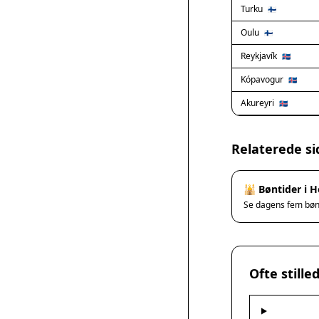
Turku
🇫🇮
Oulu
🇫🇮
Reykjavík
🇮🇸
Kópavogur
🇮🇸
Akureyri
🇮🇸
Relaterede si
🕌 Bøntider i 
Se dagens fem bø
Ofte still