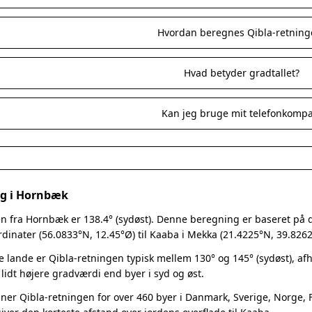
Hvordan beregnes Qibla-retning
Hvad betyder gradtallet?
Kan jeg bruge mit telefonkomp
ng i Hornbæk
n fra Hornbæk er 138.4° (sydøst). Denne beregning er baseret på den
inater (56.0833°N, 12.45°Ø) til Kaaba i Mekka (21.4225°N, 39.8262
e lande er Qibla-retningen typisk mellem 130° og 145° (sydøst), a
 lidt højere gradværdi end byer i syd og øst.
er Qibla-retningen for over 460 byer i Danmark, Sverige, Norge, Fi