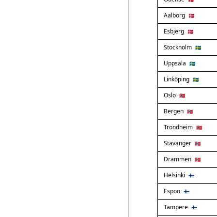
Aalborg
🇩🇰
Esbjerg
🇩🇰
Stockholm
🇸🇪
Uppsala
🇸🇪
Linköping
🇸🇪
Oslo
🇳🇴
Bergen
🇳🇴
Trondheim
🇳🇴
Stavanger
🇳🇴
Drammen
🇳🇴
Helsinki
🇫🇮
Espoo
🇫🇮
Tampere
🇫🇮