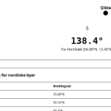
Qibla
S
138.4°
fra Hornbæk (56.08°N, 12.45°
 for nordiske byer
Breddegrad
55.68°N
56.16°N
55.4°N