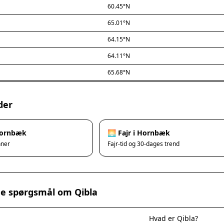
60.45°N
65.01°N
64.15°N
64.11°N
65.68°N
der
Hornbæk
🌅 Fajr i Hornbæk
nner
Fajr-tid og 30-dages trend
ede spørgsmål om Qibla
Hvad er Qibla?