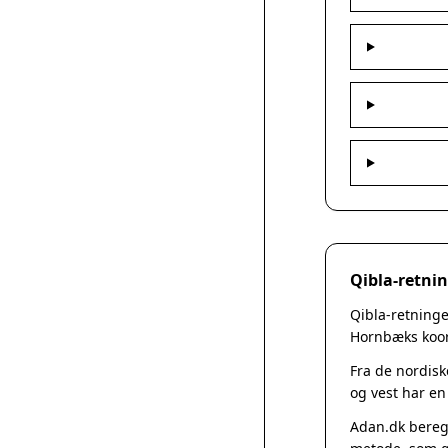
Qibla-retni
Qibla-retninge
Hornbæks koord
Fra de nordisk
og vest har en
Adan.dk beregn