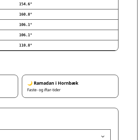
154.6°
Ishøj
Jyllinge
160.8°
Lillerød
106.1°
Lyngby
106.1°
Måløv
Nivå
110.8°
Rødovre
Solrød Strand
Tårnby
Valby
Vanløse
🌙 Ramadan i Hornbæk
Værløse
Faste- og iftar-tider
Ølstykke
Haslev
Helsinge
Hundested
Humlebæk
Kalundborg