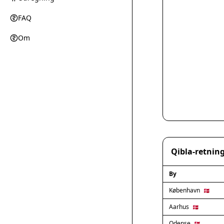
FAQ
Om
Qibla-retning
By
København
🇩🇰
Aarhus
🇩🇰
Odense
🇩🇰