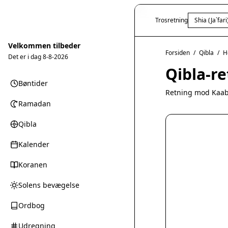
Trosretning
Shia (Ja`fari
Velkommen tilbeder
Forsiden
/
Qibla
/
H
Det er i dag
8-8-2026
Qibla-r
Bøntider
Retning mod Kaab
Ramadan
Qibla
Kalender
Koranen
Solens bevægelse
Ordbog
Udregning