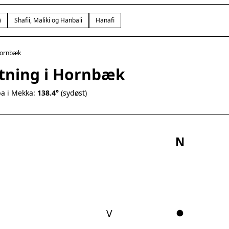
)
Shafii, Maliki og Hanbali
Hanafi
ornbæk
etning i Hornbæk
a i Mekka:
138.4°
(sydøst)
N
V