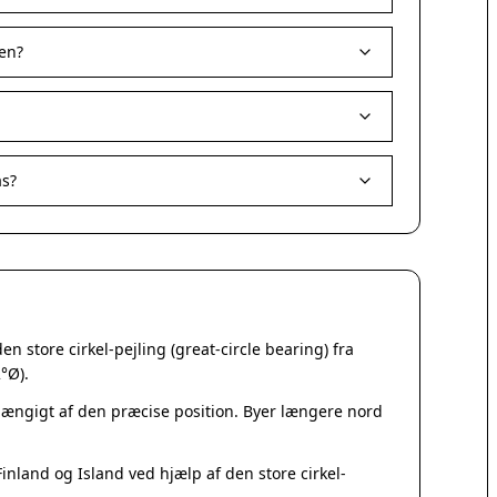
Korsør
Nakskov
en?
Nykøbing Sjælland
Præstø
Sorø
Stege
Svendstrup
as?
Vordingborg
Assens
Bogense
Faaborg
Kerteminde
Middelfart
 store cirkel-pejling (great-circle bearing) fra
Munkebo
°Ø).
Nyborg
Otterup
fhængigt af den præcise position. Byer længere nord
Ringe
Rudkøbing
nland og Island ved hjælp af den store cirkel-
Ebeltoft