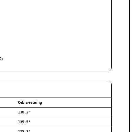
Hørsholm
Silkeborg
Næstved
Fredericia
Viborg
Køge
Holstebro
Taastrup
Slagelse
Ø)
Hillerød
Sønderborg
Holbæk
Svendborg
Hjørring
Frederikshavn
Qibla-retning
Nørresundby
138.2°
Ringsted
Haderslev
135.5°
Albertslund
135.1°