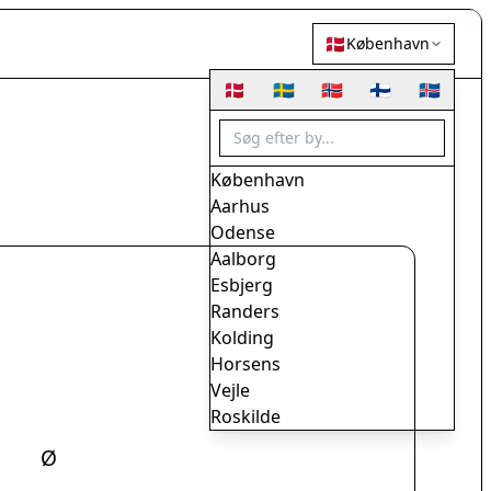
🇩🇰
København
🇩🇰
🇸🇪
🇳🇴
🇫🇮
🇮🇸
København
Aarhus
Odense
Aalborg
Esbjerg
Randers
Kolding
Horsens
Vejle
Roskilde
Herning
Ø
Helsingør