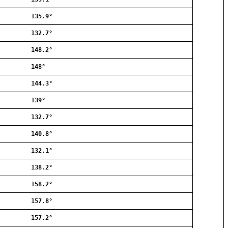
Allerød
135.9°
Ballerup
Birkerød
132.7°
Brøndby
148.2°
Charlottenlund
Dragør
148°
Farum
144.3°
Fredensborg
139°
Frederiksberg
Frederikssund
132.7°
Frederiksværk
140.8°
Gentofte
132.1°
Gladsaxe
Glostrup
138.2°
Greve
158.2°
Hedehusene
Herlev
157.8°
Hvidovre
157.2°
Høje-Taastrup