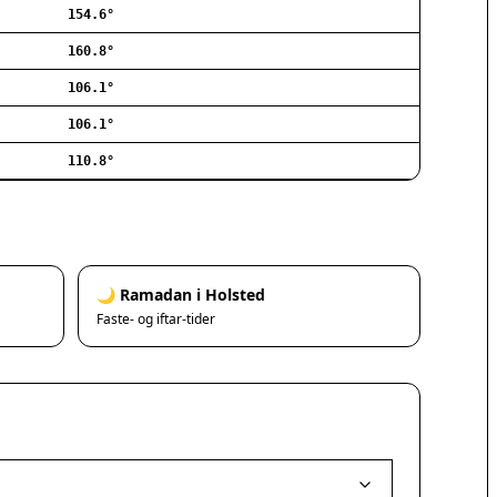
154.6°
Ishøj
Jyllinge
160.8°
Lillerød
106.1°
Lyngby
106.1°
Måløv
Nivå
110.8°
Rødovre
Solrød Strand
Tårnby
Valby
Vanløse
🌙 Ramadan i Holsted
Værløse
Faste- og iftar-tider
Ølstykke
Haslev
Helsinge
Hundested
Humlebæk
Kalundborg