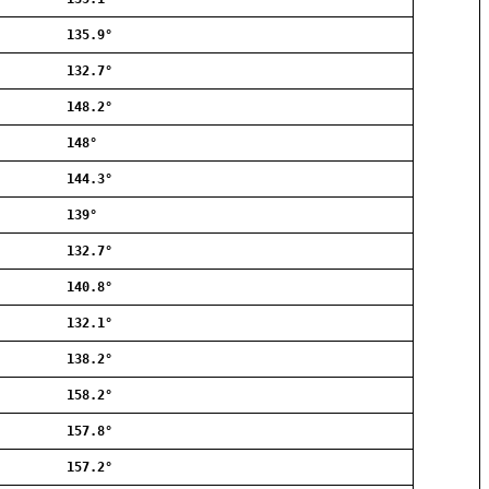
Allerød
135.9°
Ballerup
Birkerød
132.7°
Brøndby
148.2°
Charlottenlund
Dragør
148°
Farum
144.3°
Fredensborg
139°
Frederiksberg
Frederikssund
132.7°
Frederiksværk
140.8°
Gentofte
132.1°
Gladsaxe
Glostrup
138.2°
Greve
158.2°
Hedehusene
Herlev
157.8°
Hvidovre
157.2°
Høje-Taastrup