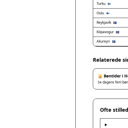
Turku
🇫🇮
Oulu
🇫🇮
Reykjavík
🇮🇸
Kópavogur
🇮🇸
Akureyri
🇮🇸
Relaterede si
🕌 Bøntider i H
Se dagens fem bø
Ofte still