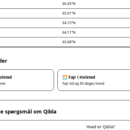
60.45°N
65.01°N
64.15°N
64.11°N
65.68°N
der
olsted
🌅 Fajr i Holsted
nner
Fajr-tid og 30-dages trend
ede spørgsmål om Qibla
Hvad er Qibla?