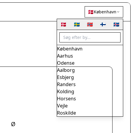
🇩🇰
København
🇩🇰
🇸🇪
🇳🇴
🇫🇮
🇮🇸
København
Aarhus
Odense
Aalborg
Esbjerg
Randers
Kolding
Horsens
Vejle
Roskilde
Herning
Ø
Helsingør