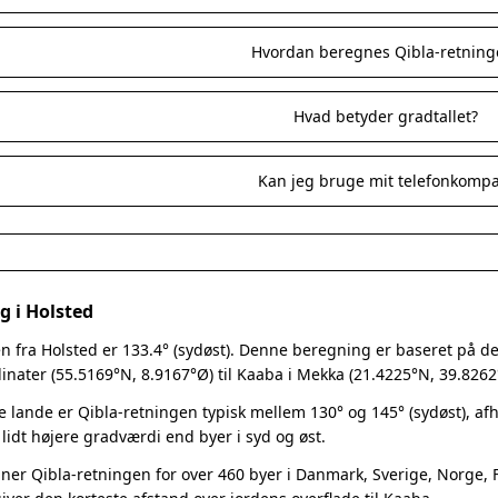
Hvordan beregnes Qibla-retning
Hvad betyder gradtallet?
Kan jeg bruge mit telefonkomp
g i Holsted
n fra Holsted er 133.4° (sydøst). Denne beregning er baseret på den 
inater (55.5169°N, 8.9167°Ø) til Kaaba i Mekka (21.4225°N, 39.8262
e lande er Qibla-retningen typisk mellem 130° og 145° (sydøst), a
 lidt højere gradværdi end byer i syd og øst.
er Qibla-retningen for over 460 byer i Danmark, Sverige, Norge, Fi