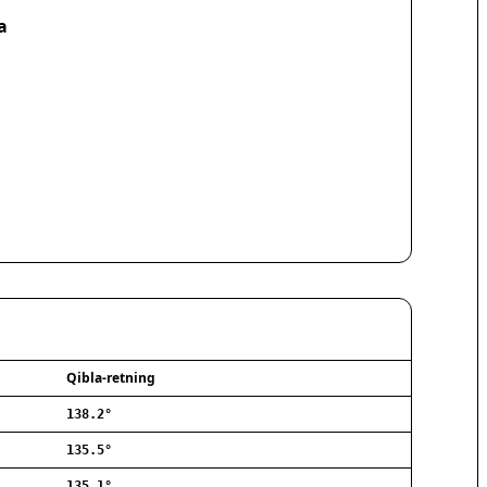
Hørsholm
a
Silkeborg
Næstved
Fredericia
Viborg
Køge
Holstebro
Taastrup
Slagelse
Hillerød
Sønderborg
Holbæk
Svendborg
Hjørring
Frederikshavn
Qibla-retning
Nørresundby
138.2°
Ringsted
Haderslev
135.5°
Albertslund
135.1°