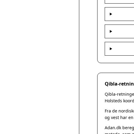
Qibla-retnin
Qibla-retninge
Holsteds koord
Fra de nordisk
og vest har en
Adan.dk beregn