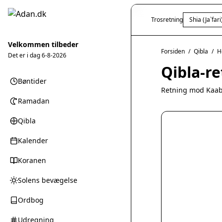
Trosretning
Shia (Ja`fari
Velkommen tilbeder
Forsiden
/
Qibla
/
H
Det er i dag
6-8-2026
Qibla-re
Bøntider
Retning mod Kaab
Ramadan
Qibla
Kalender
Koranen
Solens bevægelse
Ordbog
Udregning