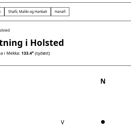
)
Shafii, Maliki og Hanbali
Hanafi
olsted
tning i Holsted
a i Mekka:
133.4°
(sydøst)
N
V