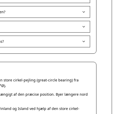
Korsør
Nakskov
en?
Nykøbing Sjælland
Præstø
Sorø
Stege
Svendstrup
as?
Vordingborg
Assens
Bogense
Faaborg
Kerteminde
Middelfart
store cirkel-pejling (great-circle bearing) fra
Munkebo
°Ø).
Nyborg
Otterup
fhængigt af den præcise position. Byer længere nord
Ringe
Rudkøbing
nland og Island ved hjælp af den store cirkel-
Ebeltoft