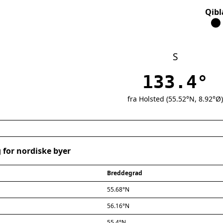
Qibl
S
133.4°
fra Holsted (55.52°N, 8.92°Ø)
 for nordiske byer
Breddegrad
55.68°N
56.16°N
55.4°N