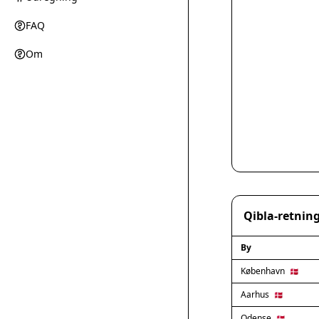
FAQ
Om
Qibla-retning
By
København
🇩🇰
Aarhus
🇩🇰
Odense
🇩🇰