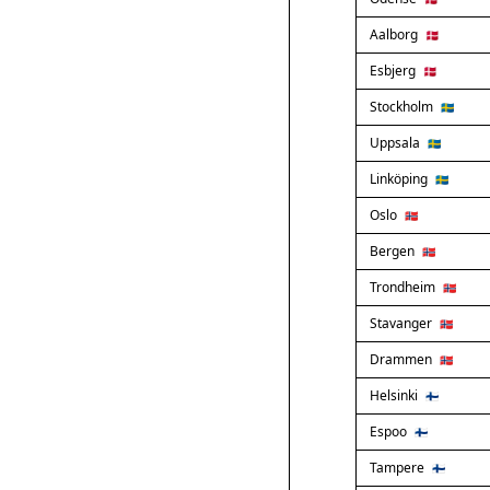
Aalborg
🇩🇰
Esbjerg
🇩🇰
Stockholm
🇸🇪
Uppsala
🇸🇪
Linköping
🇸🇪
Oslo
🇳🇴
Bergen
🇳🇴
Trondheim
🇳🇴
Stavanger
🇳🇴
Drammen
🇳🇴
Helsinki
🇫🇮
Espoo
🇫🇮
Tampere
🇫🇮