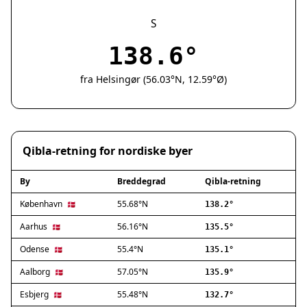
Silkeborg
Næstved
S
Fredericia
138.6°
Viborg
Køge
fra Helsingør (56.03°N, 12.59°Ø)
Holstebro
Taastrup
Slagelse
Hillerød
Qibla-retning for nordiske byer
Sønderborg
Holbæk
By
Breddegrad
Qibla-retning
Svendborg
Hjørring
København
55.68°N
🇩🇰
138.2°
Frederikshavn
Aarhus
56.16°N
🇩🇰
135.5°
Nørresundby
Odense
55.4°N
🇩🇰
135.1°
Ringsted
Haderslev
Aalborg
57.05°N
🇩🇰
135.9°
Albertslund
Esbjerg
55.48°N
🇩🇰
132.7°
Allerød