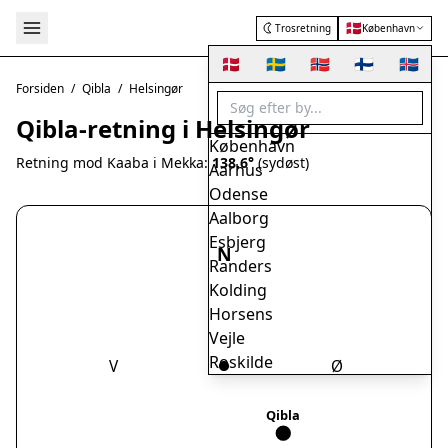
🇩🇰
Trosretning
København
🇩🇰
🇸🇪
🇳🇴
🇫🇮
🇮🇸
Forsiden
/
Qibla
/
Helsingør
Qibla-retning i Helsingør
København
Retning mod Kaaba i Mekka:
138.6°
(sydøst)
Aarhus
Odense
Aalborg
Esbjerg
N
Randers
Kolding
Horsens
Vejle
Roskilde
V
Ø
Herning
Helsingør
Qibla
Hørsholm