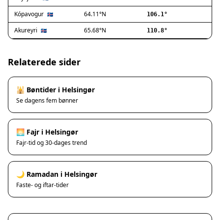
Ishøj
Jyllinge
Kópavogur
64.11°N
🇮🇸
106.1°
Lillerød
Akureyri
65.68°N
🇮🇸
110.8°
Lyngby
Måløv
Nivå
Relaterede sider
Rødovre
Solrød Strand
🕌 Bøntider i Helsingør
Tårnby
Se dagens fem bønner
Valby
Vanløse
Værløse
🌅 Fajr i Helsingør
Ølstykke
Fajr-tid og 30-dages trend
Haslev
Helsinge
🌙 Ramadan i Helsingør
Hundested
Faste- og iftar-tider
Humlebæk
Kalundborg
Korsør