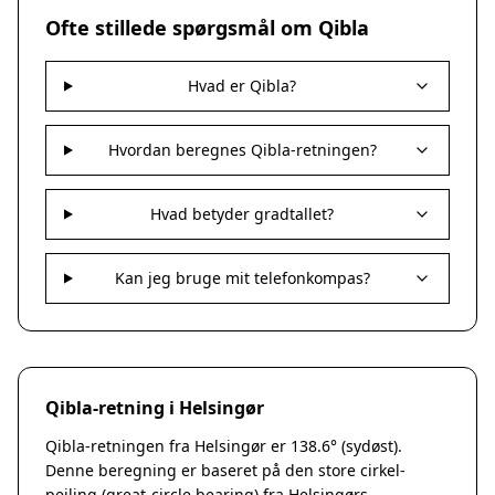
Nakskov
Ofte stillede spørgsmål om Qibla
Nykøbing Sjælland
Præstø
Hvad er Qibla?
Sorø
Stege
Svendstrup
Hvordan beregnes Qibla-retningen?
Vordingborg
Assens
Hvad betyder gradtallet?
Bogense
Faaborg
Kerteminde
Kan jeg bruge mit telefonkompas?
Middelfart
Munkebo
Nyborg
Otterup
Qibla-retning i Helsingør
Ringe
Rudkøbing
Qibla-retningen fra Helsingør er 138.6° (sydøst).
Ebeltoft
Denne beregning er baseret på den store cirkel-
Galten
pejling (great-circle bearing) fra Helsingørs