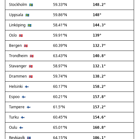
Stockholm
59.33°N
Ballerup
🇸🇪
148.2°
Birkerød
Uppsala
59.86°N
🇸🇪
148°
Brøndby
Linköping
58.41°N
🇸🇪
144.3°
Charlottenlund
Dragør
Oslo
59.91°N
🇳🇴
139°
Farum
Bergen
60.39°N
🇳🇴
132.7°
Fredensborg
Trondheim
63.43°N
🇳🇴
140.8°
Frederiksberg
Frederikssund
Stavanger
58.97°N
🇳🇴
132.1°
Frederiksværk
Drammen
59.74°N
🇳🇴
138.2°
Gentofte
Helsinki
60.17°N
Gladsaxe
🇫🇮
158.2°
Glostrup
Espoo
60.21°N
🇫🇮
157.8°
Greve
Tampere
61.5°N
🇫🇮
157.2°
Hedehusene
Herlev
Turku
60.45°N
🇫🇮
154.6°
Hvidovre
Oulu
65.01°N
🇫🇮
160.8°
Høje-Taastrup
Reykjavík
64.15°N
🇮🇸
106.1°