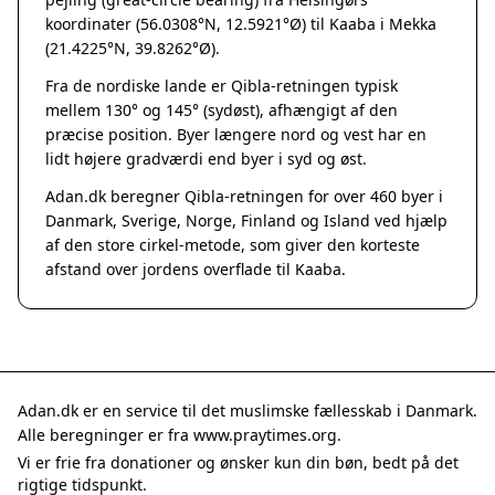
Grenaa
koordinater (56.0308°N, 12.5921°Ø) til Kaaba i Mekka
Hadsten
(21.4225°N, 39.8262°Ø).
Hammel
Fra de nordiske lande er Qibla-retningen typisk
Hedensted
mellem 130° og 145° (sydøst), afhængigt af den
Hinnerup
præcise position. Byer længere nord og vest har en
Hobro
lidt højere gradværdi end byer i syd og øst.
Lystrup
Adan.dk beregner Qibla-retningen for over 460 byer i
Mariager
Danmark, Sverige, Norge, Finland og Island ved hjælp
Odder
af den store cirkel-metode, som giver den korteste
Purhus
afstand over jordens overflade til Kaaba.
Ry
Rønde
Sabro
Skanderborg
Them
Adan.dk er en service til det muslimske fællesskab i Danmark.
Tranbjerg
Alle beregninger er fra www.praytimes.org.
Trustrup
Vi er frie fra donationer og ønsker kun din bøn, bedt på det
Billund
rigtige tidspunkt.