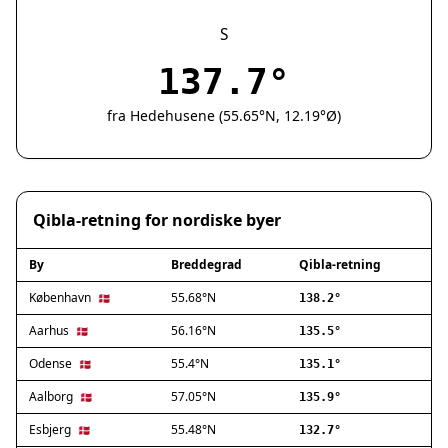
Silkeborg
Næstved
S
Fredericia
137.7°
Viborg
Køge
fra Hedehusene (55.65°N, 12.19°Ø)
Holstebro
Taastrup
Slagelse
Hillerød
Qibla-retning for nordiske byer
Sønderborg
Holbæk
By
Breddegrad
Qibla-retning
Svendborg
Hjørring
København
55.68°N
🇩🇰
138.2°
Frederikshavn
Aarhus
56.16°N
🇩🇰
135.5°
Nørresundby
Odense
55.4°N
🇩🇰
135.1°
Ringsted
Haderslev
Aalborg
57.05°N
🇩🇰
135.9°
Albertslund
Esbjerg
55.48°N
🇩🇰
132.7°
Allerød