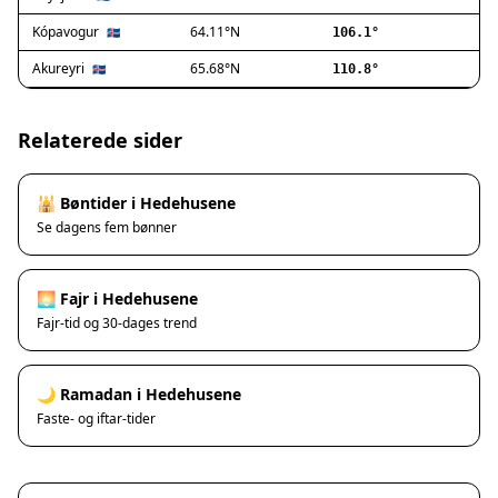
Ishøj
Jyllinge
Kópavogur
64.11°N
🇮🇸
106.1°
Lillerød
Akureyri
65.68°N
🇮🇸
110.8°
Lyngby
Måløv
Nivå
Relaterede sider
Rødovre
Solrød Strand
🕌 Bøntider i Hedehusene
Tårnby
Se dagens fem bønner
Valby
Vanløse
Værløse
🌅 Fajr i Hedehusene
Ølstykke
Fajr-tid og 30-dages trend
Haslev
Helsinge
🌙 Ramadan i Hedehusene
Hundested
Faste- og iftar-tider
Humlebæk
Kalundborg
Korsør