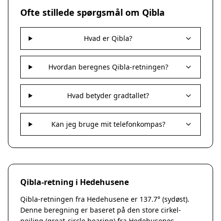
Nakskov
Ofte stillede spørgsmål om Qibla
Nykøbing Sjælland
Præstø
Hvad er Qibla?
Sorø
Stege
Svendstrup
Hvordan beregnes Qibla-retningen?
Vordingborg
Assens
Hvad betyder gradtallet?
Bogense
Faaborg
Kerteminde
Kan jeg bruge mit telefonkompas?
Middelfart
Munkebo
Nyborg
Otterup
Qibla-retning i Hedehusene
Ringe
Rudkøbing
Qibla-retningen fra Hedehusene er 137.7° (sydøst).
Ebeltoft
Denne beregning er baseret på den store cirkel-
Galten
pejling (great-circle bearing) fra Hedehusenes