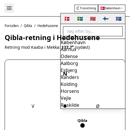
🇩🇰
Trosretning
København
🇩🇰
🇸🇪
🇳🇴
🇫🇮
🇮🇸
Forsiden
/
Qibla
/
Hedehusene
Qibla-retning i Hedehusene
København
Retning mod Kaaba i Mekka:
137.7°
(sydøst)
Aarhus
Odense
Aalborg
Esbjerg
N
Randers
Kolding
Horsens
Vejle
Roskilde
V
Ø
Herning
Helsingør
Qibla
Hørsholm