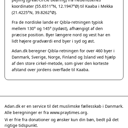
Grenaa
koordinater (55.6511°N, 12.1947°Ø) til Kaaba i Mekka
Hadsten
(21.4225°N, 39.8262°Ø).
Hammel
Fra de nordiske lande er Qibla-retningen typisk
Hedensted
mellem 130° og 145° (sydøst), afhængigt af den
Hinnerup
præcise position. Byer længere nord og vest har en
Hobro
lidt højere gradværdi end byer i syd og øst.
Lystrup
Adan.dk beregner Qibla-retningen for over 460 byer i
Mariager
Danmark, Sverige, Norge, Finland og Island ved hjælp
Odder
af den store cirkel-metode, som giver den korteste
Purhus
afstand over jordens overflade til Kaaba.
Ry
Rønde
Sabro
Skanderborg
Them
Adan.dk er en service til det muslimske fællesskab i Danmark.
Tranbjerg
Alle beregninger er fra www.praytimes.org.
Trustrup
Vi er frie fra donationer og ønsker kun din bøn, bedt på det
Billund
rigtige tidspunkt.