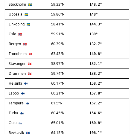
Stockholm
59.33°N
Ballerup
🇸🇪
148.2°
Birkerød
Uppsala
59.86°N
🇸🇪
148°
Brøndby
Linköping
58.41°N
🇸🇪
144.3°
Charlottenlund
Dragør
Oslo
59.91°N
🇳🇴
139°
Farum
Bergen
60.39°N
🇳🇴
132.7°
Fredensborg
Trondheim
63.43°N
🇳🇴
140.8°
Frederiksberg
Frederikssund
Stavanger
58.97°N
🇳🇴
132.1°
Frederiksværk
Drammen
59.74°N
🇳🇴
138.2°
Gentofte
Helsinki
60.17°N
Gladsaxe
🇫🇮
158.2°
Glostrup
Espoo
60.21°N
🇫🇮
157.8°
Greve
Tampere
61.5°N
🇫🇮
157.2°
Hedehusene
Herlev
Turku
60.45°N
🇫🇮
154.6°
Hvidovre
Oulu
65.01°N
🇫🇮
160.8°
Høje-Taastrup
Reykjavík
64.15°N
🇮🇸
106.1°