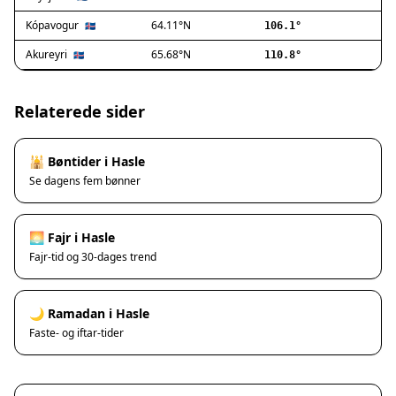
Ishøj
Jyllinge
Kópavogur
64.11°N
🇮🇸
106.1°
Lillerød
Akureyri
65.68°N
🇮🇸
110.8°
Lyngby
Måløv
Nivå
Relaterede sider
Rødovre
Solrød Strand
🕌 Bøntider i Hasle
Tårnby
Se dagens fem bønner
Valby
Vanløse
Værløse
🌅 Fajr i Hasle
Ølstykke
Fajr-tid og 30-dages trend
Haslev
Helsinge
🌙 Ramadan i Hasle
Hundested
Faste- og iftar-tider
Humlebæk
Kalundborg
Korsør