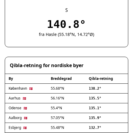
Silkeborg
Næstved
S
Fredericia
140.8°
Viborg
Køge
fra Hasle (55.18°N, 14.72°Ø)
Holstebro
Taastrup
Slagelse
Hillerød
Qibla-retning for nordiske byer
Sønderborg
Holbæk
By
Breddegrad
Qibla-retning
Svendborg
Hjørring
København
55.68°N
🇩🇰
138.2°
Frederikshavn
Aarhus
56.16°N
🇩🇰
135.5°
Nørresundby
Odense
55.4°N
🇩🇰
135.1°
Ringsted
Haderslev
Aalborg
57.05°N
🇩🇰
135.9°
Albertslund
Esbjerg
55.48°N
🇩🇰
132.7°
Allerød