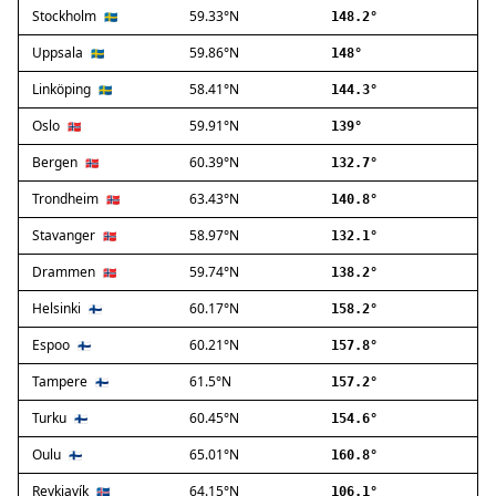
Stockholm
59.33°N
Ballerup
🇸🇪
148.2°
Birkerød
Uppsala
59.86°N
🇸🇪
148°
Brøndby
Linköping
58.41°N
🇸🇪
144.3°
Charlottenlund
Dragør
Oslo
59.91°N
🇳🇴
139°
Farum
Bergen
60.39°N
🇳🇴
132.7°
Fredensborg
Trondheim
63.43°N
🇳🇴
140.8°
Frederiksberg
Frederikssund
Stavanger
58.97°N
🇳🇴
132.1°
Frederiksværk
Drammen
59.74°N
🇳🇴
138.2°
Gentofte
Helsinki
60.17°N
Gladsaxe
🇫🇮
158.2°
Glostrup
Espoo
60.21°N
🇫🇮
157.8°
Greve
Tampere
61.5°N
🇫🇮
157.2°
Hedehusene
Herlev
Turku
60.45°N
🇫🇮
154.6°
Hvidovre
Oulu
65.01°N
🇫🇮
160.8°
Høje-Taastrup
Reykjavík
64.15°N
🇮🇸
106.1°