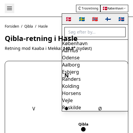
🇩🇰
Trosretning
København
🇩🇰
🇸🇪
🇳🇴
🇫🇮
🇮🇸
Forsiden
/
Qibla
/
Hasle
Qibla-retning i Hasle
København
Retning mod Kaaba i Mekka:
140.8°
(sydøst)
Aarhus
Odense
Aalborg
Esbjerg
N
Randers
Kolding
Horsens
Vejle
Roskilde
V
Ø
Herning
Helsingør
Qibla
Hørsholm