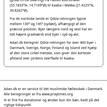
Grenaa
(55.1833°N, 14.7169°Ø) til Kaaba i Mekka (21.4225°N,
Hadsten
39.8262°Ø).
Hammel
Fra de nordiske lande er Qibla-retningen typisk
Hedensted
mellem 130° og 145° (sydøst), afhængigt af den
Hinnerup
præcise position. Byer længere nord og vest har en
Hobro
lidt højere gradværdi end byer i syd og øst.
Lystrup
Adan.dk beregner Qibla-retningen for over 460 byer i
Mariager
Danmark, Sverige, Norge, Finland og Island ved hjælp
Odder
af den store cirkel-metode, som giver den korteste
Purhus
afstand over jordens overflade til Kaaba.
Ry
Rønde
Sabro
Skanderborg
Them
Adan.dk er en service til det muslimske fællesskab i Danmark.
Tranbjerg
Alle beregninger er fra www.praytimes.org.
Trustrup
Vi er frie fra donationer og ønsker kun din bøn, bedt på det
Billund
rigtige tidspunkt.