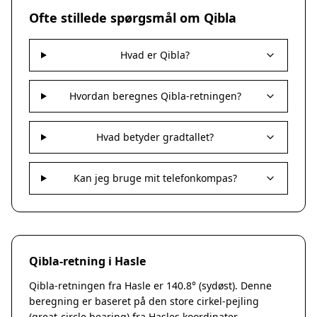
Nakskov
Ofte stillede spørgsmål om Qibla
Nykøbing Sjælland
Præstø
Hvad er Qibla?
Sorø
Stege
Svendstrup
Hvordan beregnes Qibla-retningen?
Vordingborg
Assens
Hvad betyder gradtallet?
Bogense
Faaborg
Kerteminde
Kan jeg bruge mit telefonkompas?
Middelfart
Munkebo
Nyborg
Otterup
Qibla-retning i Hasle
Ringe
Rudkøbing
Qibla-retningen fra Hasle er 140.8° (sydøst). Denne
Ebeltoft
beregning er baseret på den store cirkel-pejling
Galten
(great-circle bearing) fra Hasles koordinater