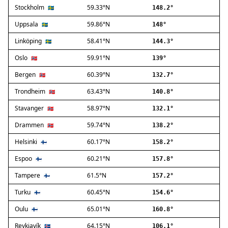
Stockholm
59.33°N
Ballerup
🇸🇪
148.2°
Birkerød
Uppsala
59.86°N
🇸🇪
148°
Brøndby
Linköping
58.41°N
🇸🇪
144.3°
Charlottenlund
Dragør
Oslo
59.91°N
🇳🇴
139°
Farum
Bergen
60.39°N
🇳🇴
132.7°
Fredensborg
Trondheim
63.43°N
🇳🇴
140.8°
Frederiksberg
Frederikssund
Stavanger
58.97°N
🇳🇴
132.1°
Frederiksværk
Drammen
59.74°N
🇳🇴
138.2°
Gentofte
Helsinki
60.17°N
Gladsaxe
🇫🇮
158.2°
Glostrup
Espoo
60.21°N
🇫🇮
157.8°
Greve
Tampere
61.5°N
🇫🇮
157.2°
Hedehusene
Herlev
Turku
60.45°N
🇫🇮
154.6°
Hvidovre
Oulu
65.01°N
🇫🇮
160.8°
Høje-Taastrup
Reykjavík
64.15°N
🇮🇸
106.1°