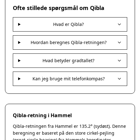
Nakskov
Ofte stillede spørgsmål om Qibla
Nykøbing Sjælland
Præstø
Hvad er Qibla?
Sorø
Stege
Svendstrup
Hvordan beregnes Qibla-retningen?
Vordingborg
Assens
Hvad betyder gradtallet?
Bogense
Faaborg
Kerteminde
Kan jeg bruge mit telefonkompas?
Middelfart
Munkebo
Nyborg
Otterup
Qibla-retning i Hammel
Ringe
Rudkøbing
Qibla-retningen fra Hammel er 135.2° (sydøst). Denne
Ebeltoft
beregning er baseret på den store cirkel-pejling
Galten
(great-circle bearing) fra Hammels koordinater