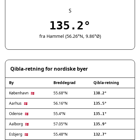
Silkeborg
Næstved
S
Fredericia
135.2°
Viborg
Køge
fra Hammel (56.26°N, 9.86°Ø)
Holstebro
Taastrup
Slagelse
Hillerød
Qibla-retning for nordiske byer
Sønderborg
Holbæk
By
Breddegrad
Qibla-retning
Svendborg
Hjørring
København
55.68°N
🇩🇰
138.2°
Frederikshavn
Aarhus
56.16°N
🇩🇰
135.5°
Nørresundby
Odense
55.4°N
🇩🇰
135.1°
Ringsted
Haderslev
Aalborg
57.05°N
🇩🇰
135.9°
Albertslund
Esbjerg
55.48°N
🇩🇰
132.7°
Allerød