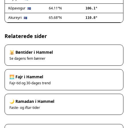
Ishøj
Jyllinge
Kópavogur
64.11°N
🇮🇸
106.1°
Lillerød
Akureyri
65.68°N
🇮🇸
110.8°
Lyngby
Måløv
Nivå
Relaterede sider
Rødovre
Solrød Strand
🕌 Bøntider i Hammel
Tårnby
Se dagens fem bønner
Valby
Vanløse
Værløse
🌅 Fajr i Hammel
Ølstykke
Fajr-tid og 30-dages trend
Haslev
Helsinge
🌙 Ramadan i Hammel
Hundested
Faste- og iftar-tider
Humlebæk
Kalundborg
Korsør