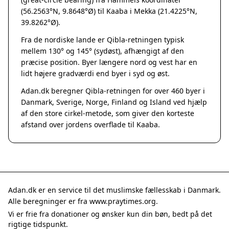
Grenaa
(56.2563°N, 9.8648°Ø) til Kaaba i Mekka (21.4225°N,
Hadsten
39.8262°Ø).
Hammel
Fra de nordiske lande er Qibla-retningen typisk
Hedensted
mellem 130° og 145° (sydøst), afhængigt af den
Hinnerup
præcise position. Byer længere nord og vest har en
Hobro
lidt højere gradværdi end byer i syd og øst.
Lystrup
Adan.dk beregner Qibla-retningen for over 460 byer i
Mariager
Danmark, Sverige, Norge, Finland og Island ved hjælp
Odder
af den store cirkel-metode, som giver den korteste
Purhus
afstand over jordens overflade til Kaaba.
Ry
Rønde
Sabro
Skanderborg
Them
Adan.dk er en service til det muslimske fællesskab i Danmark.
Tranbjerg
Alle beregninger er fra www.praytimes.org.
Trustrup
Vi er frie fra donationer og ønsker kun din bøn, bedt på det
Billund
rigtige tidspunkt.