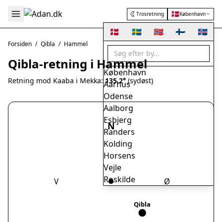
🇩🇰
Trosretning
København
🇩🇰
🇸🇪
🇳🇴
🇫🇮
🇮🇸
Forsiden
/
Qibla
/
Hammel
Qibla-retning i Hammel
København
Retning mod Kaaba i Mekka:
135.2°
(sydøst)
Aarhus
Odense
Aalborg
Esbjerg
N
Randers
Kolding
Horsens
Vejle
Roskilde
V
Ø
Herning
Helsingør
Qibla
Hørsholm