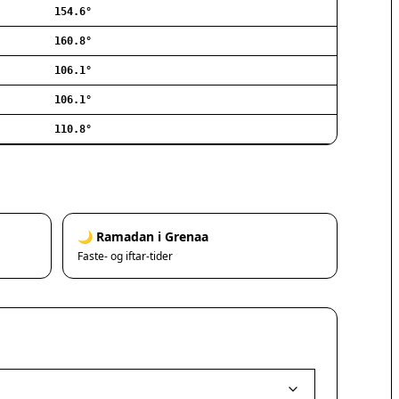
154.6°
Ishøj
Jyllinge
160.8°
Lillerød
106.1°
Lyngby
106.1°
Måløv
Nivå
110.8°
Rødovre
Solrød Strand
Tårnby
Valby
Vanløse
🌙 Ramadan i Grenaa
Værløse
Faste- og iftar-tider
Ølstykke
Haslev
Helsinge
Hundested
Humlebæk
Kalundborg