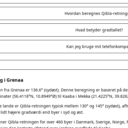
Hvordan beregnes Qibla-retning
Hvad betyder gradtallet?
Kan jeg bruge mit telefonkomp
ng i Grenaa
n fra Grenaa er 136.6° (sydøst). Denne beregning er baseret på den 
nater (56.4118°N, 10.8949°Ø) til Kaaba i Mekka (21.4225°N, 39.826
e lande er Qibla-retningen typisk mellem 130° og 145° (sydøst), a
 lidt højere gradværdi end byer i syd og øst.
er Qibla-retningen for over 460 byer i Danmark, Sverige, Norge, Fi