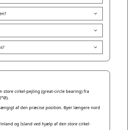
Korsør
Nakskov
en?
Nykøbing Sjælland
Præstø
Sorø
Stege
Svendstrup
as?
Vordingborg
Assens
Bogense
Faaborg
Kerteminde
Middelfart
store cirkel-pejling (great-circle bearing) fra
Munkebo
2°Ø).
Nyborg
Otterup
fhængigt af den præcise position. Byer længere nord
Ringe
Rudkøbing
nland og Island ved hjælp af den store cirkel-
Ebeltoft