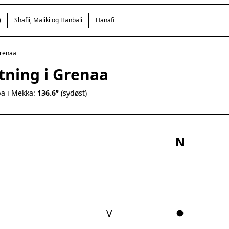
)
Shafii, Maliki og Hanbali
Hanafi
renaa
tning i Grenaa
a i Mekka:
136.6°
(sydøst)
N
V