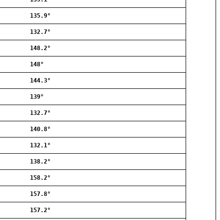
Allerød
135.9°
Ballerup
Birkerød
132.7°
Brøndby
148.2°
Charlottenlund
Dragør
148°
Farum
144.3°
Fredensborg
139°
Frederiksberg
Frederikssund
132.7°
Frederiksværk
140.8°
Gentofte
132.1°
Gladsaxe
Glostrup
138.2°
Greve
158.2°
Hedehusene
Herlev
157.8°
Hvidovre
157.2°
Høje-Taastrup