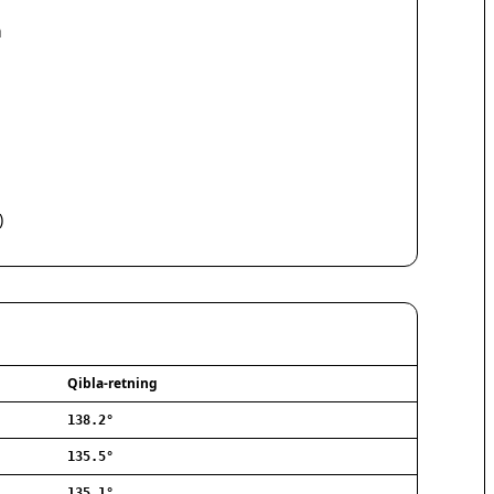
Hørsholm
Silkeborg
a
Næstved
Fredericia
Viborg
Køge
Holstebro
Taastrup
Slagelse
)
Hillerød
Sønderborg
Holbæk
Svendborg
Hjørring
Frederikshavn
Qibla-retning
Nørresundby
138.2°
Ringsted
Haderslev
135.5°
Albertslund
135.1°