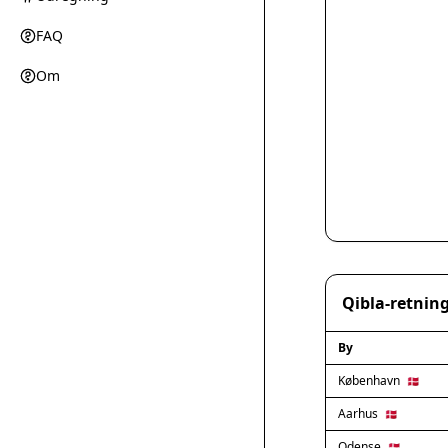
FAQ
Om
Qibla-retning
By
København
🇩🇰
Aarhus
🇩🇰
Odense
🇩🇰