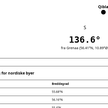
Qibl
S
136.6°
fra Grenaa (56.41°N, 10.89°Ø
 for nordiske byer
Breddegrad
55.68°N
56.16°N
55.4°N