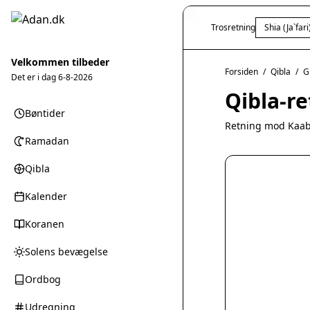
Trosretning
Shia (Ja`fari
Velkommen tilbeder
Forsiden
/
Qibla
/
G
Det er i dag
6-8-2026
Qibla-re
Bøntider
Retning mod Kaab
Ramadan
Qibla
Kalender
Koranen
Solens bevægelse
Ordbog
Udregning