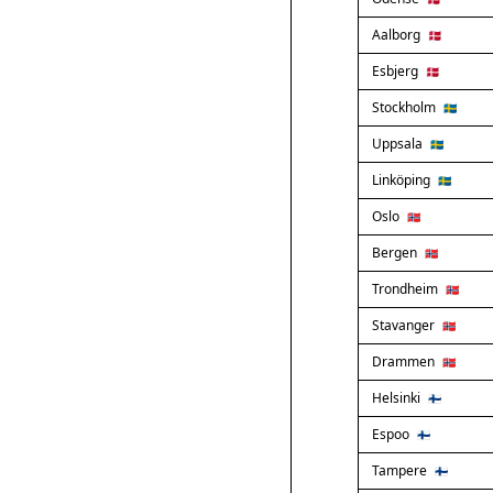
Aalborg
🇩🇰
Esbjerg
🇩🇰
Stockholm
🇸🇪
Uppsala
🇸🇪
Linköping
🇸🇪
Oslo
🇳🇴
Bergen
🇳🇴
Trondheim
🇳🇴
Stavanger
🇳🇴
Drammen
🇳🇴
Helsinki
🇫🇮
Espoo
🇫🇮
Tampere
🇫🇮