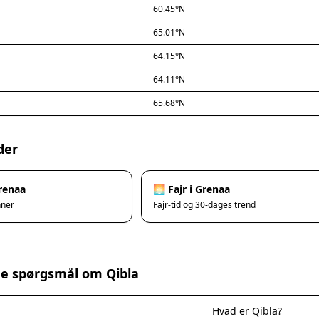
60.45°N
65.01°N
64.15°N
64.11°N
65.68°N
der
Grenaa
🌅 Fajr i Grenaa
nner
Fajr-tid og 30-dages trend
ede spørgsmål om Qibla
Hvad er Qibla?