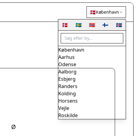
🇩🇰
København
🇩🇰
🇸🇪
🇳🇴
🇫🇮
🇮🇸
København
Aarhus
Odense
Aalborg
Esbjerg
Randers
Kolding
Horsens
Vejle
Roskilde
Herning
Ø
Helsingør