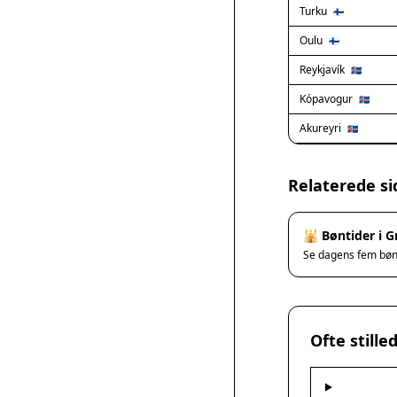
Turku
🇫🇮
Oulu
🇫🇮
Reykjavík
🇮🇸
Kópavogur
🇮🇸
Akureyri
🇮🇸
Relaterede si
🕌 Bøntider i 
Se dagens fem bø
Ofte still