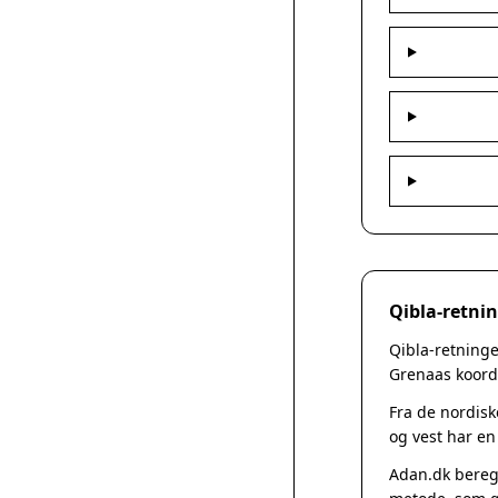
Qibla-retni
Qibla-retninge
Grenaas koordi
Fra de nordisk
og vest har en
Adan.dk beregn