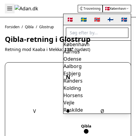
🇩🇰
Trosretning
København
🇩🇰
🇸🇪
🇳🇴
🇫🇮
🇮🇸
Forsiden
/
Qibla
/
Glostrup
Qibla-retning i Glostrup
København
Retning mod Kaaba i Mekka:
138°
(sydøst)
Aarhus
Odense
Aalborg
Esbjerg
N
Randers
Kolding
Horsens
Vejle
Roskilde
V
Ø
Herning
Helsingør
Qibla
Hørsholm