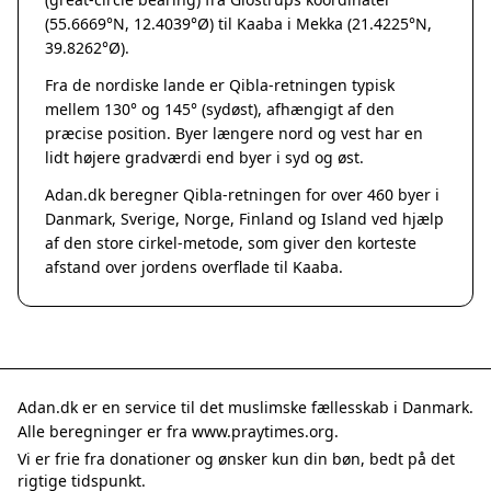
Grenaa
(55.6669°N, 12.4039°Ø) til Kaaba i Mekka (21.4225°N,
Hadsten
39.8262°Ø).
Hammel
Fra de nordiske lande er Qibla-retningen typisk
Hedensted
mellem 130° og 145° (sydøst), afhængigt af den
Hinnerup
præcise position. Byer længere nord og vest har en
Hobro
lidt højere gradværdi end byer i syd og øst.
Lystrup
Adan.dk beregner Qibla-retningen for over 460 byer i
Mariager
Danmark, Sverige, Norge, Finland og Island ved hjælp
Odder
af den store cirkel-metode, som giver den korteste
Purhus
afstand over jordens overflade til Kaaba.
Ry
Rønde
Sabro
Skanderborg
Them
Adan.dk er en service til det muslimske fællesskab i Danmark.
Tranbjerg
Alle beregninger er fra www.praytimes.org.
Trustrup
Vi er frie fra donationer og ønsker kun din bøn, bedt på det
Billund
rigtige tidspunkt.