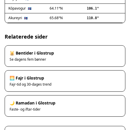
Ishøj
Jyllinge
Kópavogur
64.11°N
🇮🇸
106.1°
Lillerød
Akureyri
65.68°N
🇮🇸
110.8°
Lyngby
Måløv
Nivå
Relaterede sider
Rødovre
Solrød Strand
🕌 Bøntider i Glostrup
Tårnby
Se dagens fem bønner
Valby
Vanløse
Værløse
🌅 Fajr i Glostrup
Ølstykke
Fajr-tid og 30-dages trend
Haslev
Helsinge
🌙 Ramadan i Glostrup
Hundested
Faste- og iftar-tider
Humlebæk
Kalundborg
Korsør