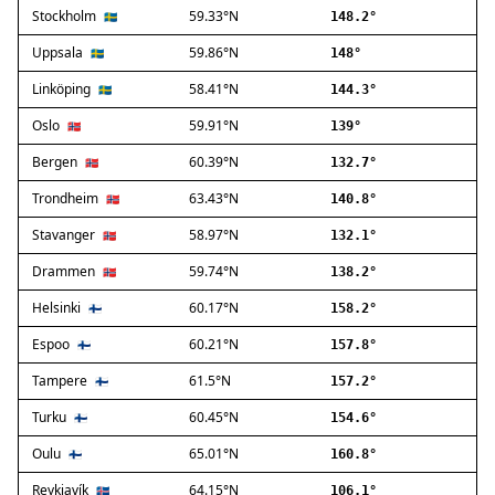
Stockholm
59.33°N
Ballerup
🇸🇪
148.2°
Birkerød
Uppsala
59.86°N
🇸🇪
148°
Brøndby
Linköping
58.41°N
🇸🇪
144.3°
Charlottenlund
Dragør
Oslo
59.91°N
🇳🇴
139°
Farum
Bergen
60.39°N
🇳🇴
132.7°
Fredensborg
Trondheim
63.43°N
🇳🇴
140.8°
Frederiksberg
Frederikssund
Stavanger
58.97°N
🇳🇴
132.1°
Frederiksværk
Drammen
59.74°N
🇳🇴
138.2°
Gentofte
Helsinki
60.17°N
Gladsaxe
🇫🇮
158.2°
Glostrup
Espoo
60.21°N
🇫🇮
157.8°
Greve
Tampere
61.5°N
🇫🇮
157.2°
Hedehusene
Herlev
Turku
60.45°N
🇫🇮
154.6°
Hvidovre
Oulu
65.01°N
🇫🇮
160.8°
Høje-Taastrup
Reykjavík
64.15°N
🇮🇸
106.1°