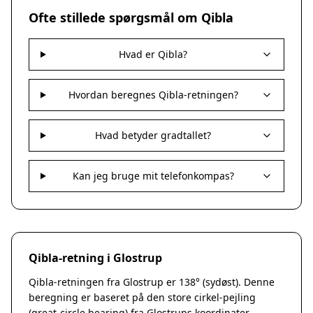
Nakskov
Ofte stillede spørgsmål om Qibla
Nykøbing Sjælland
Præstø
Hvad er Qibla?
Sorø
Stege
Svendstrup
Hvordan beregnes Qibla-retningen?
Vordingborg
Assens
Hvad betyder gradtallet?
Bogense
Faaborg
Kerteminde
Kan jeg bruge mit telefonkompas?
Middelfart
Munkebo
Nyborg
Otterup
Qibla-retning i Glostrup
Ringe
Rudkøbing
Qibla-retningen fra Glostrup er 138° (sydøst). Denne
Ebeltoft
beregning er baseret på den store cirkel-pejling
Galten
(great-circle bearing) fra Glostrups koordinater