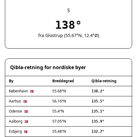
Silkeborg
Næstved
S
Fredericia
138°
Viborg
Køge
fra Glostrup (55.67°N, 12.4°Ø)
Holstebro
Taastrup
Slagelse
Hillerød
Qibla-retning for nordiske byer
Sønderborg
Holbæk
By
Breddegrad
Qibla-retning
Svendborg
Hjørring
København
55.68°N
🇩🇰
138.2°
Frederikshavn
Aarhus
56.16°N
🇩🇰
135.5°
Nørresundby
Odense
55.4°N
🇩🇰
135.1°
Ringsted
Haderslev
Aalborg
57.05°N
🇩🇰
135.9°
Albertslund
Esbjerg
55.48°N
🇩🇰
132.7°
Allerød