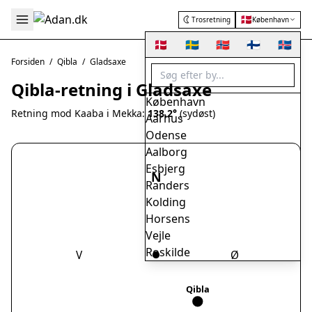
🇩🇰
Trosretning
København
🇩🇰
🇸🇪
🇳🇴
🇫🇮
🇮🇸
Forsiden
/
Qibla
/
Gladsaxe
Qibla-retning i Gladsaxe
København
Retning mod Kaaba i Mekka:
138.2°
(sydøst)
Aarhus
Odense
Aalborg
Esbjerg
N
Randers
Kolding
Horsens
Vejle
Roskilde
V
Ø
Herning
Helsingør
Qibla
Hørsholm