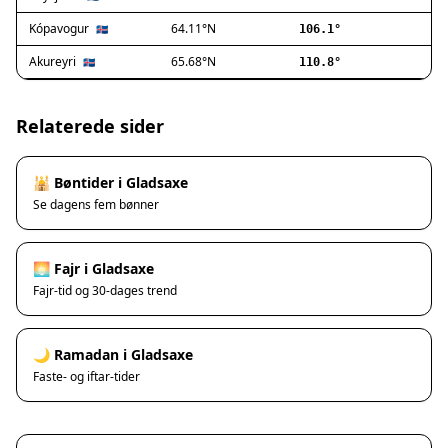
Ishøj
Jyllinge
Kópavogur
64.11°N
🇮🇸
106.1°
Lillerød
Akureyri
65.68°N
🇮🇸
110.8°
Lyngby
Måløv
Nivå
Relaterede sider
Rødovre
Solrød Strand
🕌 Bøntider i Gladsaxe
Tårnby
Se dagens fem bønner
Valby
Vanløse
Værløse
🌅 Fajr i Gladsaxe
Ølstykke
Fajr-tid og 30-dages trend
Haslev
Helsinge
🌙 Ramadan i Gladsaxe
Hundested
Faste- og iftar-tider
Humlebæk
Kalundborg
Korsør