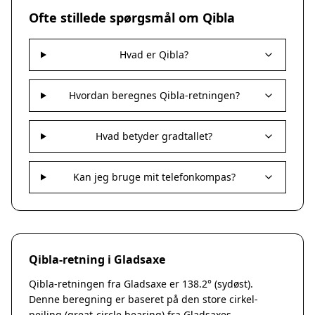
Nakskov
Ofte stillede spørgsmål om Qibla
Nykøbing Sjælland
Præstø
Hvad er Qibla?
Sorø
Stege
Svendstrup
Hvordan beregnes Qibla-retningen?
Vordingborg
Assens
Hvad betyder gradtallet?
Bogense
Faaborg
Kerteminde
Kan jeg bruge mit telefonkompas?
Middelfart
Munkebo
Nyborg
Otterup
Qibla-retning i Gladsaxe
Ringe
Rudkøbing
Qibla-retningen fra Gladsaxe er 138.2° (sydøst).
Ebeltoft
Denne beregning er baseret på den store cirkel-
Galten
pejling (great-circle bearing) fra Gladsaxes