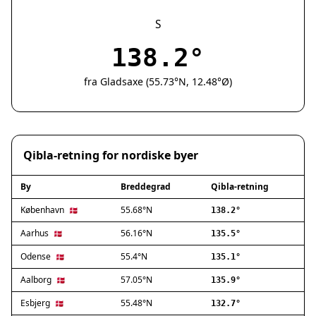
Silkeborg
Næstved
S
Fredericia
138.2°
Viborg
Køge
fra Gladsaxe (55.73°N, 12.48°Ø)
Holstebro
Taastrup
Slagelse
Hillerød
Qibla-retning for nordiske byer
Sønderborg
Holbæk
By
Breddegrad
Qibla-retning
Svendborg
Hjørring
København
55.68°N
🇩🇰
138.2°
Frederikshavn
Aarhus
56.16°N
🇩🇰
135.5°
Nørresundby
Odense
55.4°N
🇩🇰
135.1°
Ringsted
Haderslev
Aalborg
57.05°N
🇩🇰
135.9°
Albertslund
Esbjerg
55.48°N
🇩🇰
132.7°
Allerød