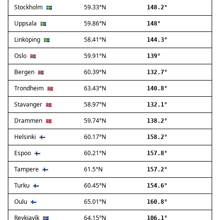
Stockholm
59.33°N
Ballerup
🇸🇪
148.2°
Birkerød
Uppsala
59.86°N
🇸🇪
148°
Brøndby
Linköping
58.41°N
🇸🇪
144.3°
Charlottenlund
Dragør
Oslo
59.91°N
🇳🇴
139°
Farum
Bergen
60.39°N
🇳🇴
132.7°
Fredensborg
Trondheim
63.43°N
🇳🇴
140.8°
Frederiksberg
Frederikssund
Stavanger
58.97°N
🇳🇴
132.1°
Frederiksværk
Drammen
59.74°N
🇳🇴
138.2°
Gentofte
Helsinki
60.17°N
Gladsaxe
🇫🇮
158.2°
Glostrup
Espoo
60.21°N
🇫🇮
157.8°
Greve
Tampere
61.5°N
🇫🇮
157.2°
Hedehusene
Herlev
Turku
60.45°N
🇫🇮
154.6°
Hvidovre
Oulu
65.01°N
🇫🇮
160.8°
Høje-Taastrup
Reykjavík
64.15°N
🇮🇸
106.1°