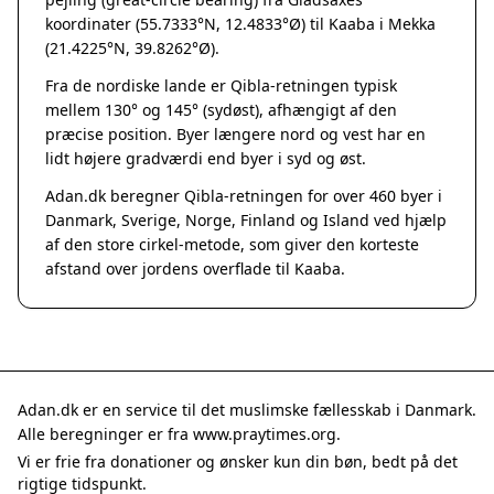
Grenaa
koordinater (55.7333°N, 12.4833°Ø) til Kaaba i Mekka
Hadsten
(21.4225°N, 39.8262°Ø).
Hammel
Fra de nordiske lande er Qibla-retningen typisk
Hedensted
mellem 130° og 145° (sydøst), afhængigt af den
Hinnerup
præcise position. Byer længere nord og vest har en
Hobro
lidt højere gradværdi end byer i syd og øst.
Lystrup
Adan.dk beregner Qibla-retningen for over 460 byer i
Mariager
Danmark, Sverige, Norge, Finland og Island ved hjælp
Odder
af den store cirkel-metode, som giver den korteste
Purhus
afstand over jordens overflade til Kaaba.
Ry
Rønde
Sabro
Skanderborg
Them
Adan.dk er en service til det muslimske fællesskab i Danmark.
Tranbjerg
Alle beregninger er fra www.praytimes.org.
Trustrup
Vi er frie fra donationer og ønsker kun din bøn, bedt på det
Billund
rigtige tidspunkt.