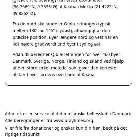
Grenaa
(56.7669°N, 9.3333°Ø) til Kaaba i Mekka (21.4225°N,
Hadsten
39.8262°Ø).
Hammel
Fra de nordiske lande er Qibla-retningen typisk
Hedensted
mellem 130° og 145° (sydøst), afhængigt af den
Hinnerup
præcise position. Byer længere nord og vest har en
Hobro
lidt højere gradværdi end byer i syd og øst.
Lystrup
Adan.dk beregner Qibla-retningen for over 460 byer i
Mariager
Danmark, Sverige, Norge, Finland og Island ved hjælp
Odder
af den store cirkel-metode, som giver den korteste
Purhus
afstand over jordens overflade til Kaaba.
Ry
Rønde
Sabro
Skanderborg
Them
Adan.dk er en service til det muslimske fællesskab i Danmark.
Tranbjerg
Alle beregninger er fra www.praytimes.org.
Trustrup
Vi er frie fra donationer og ønsker kun din bøn, bedt på det
Billund
rigtige tidspunkt.