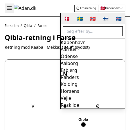
🇩🇰
Trosretning
København
🇩🇰
🇸🇪
🇳🇴
🇫🇮
🇮🇸
Forsiden
/
Qibla
/
Farsø
Qibla-retning i Farsø
København
Retning mod Kaaba i Mekka:
134.9°
(sydøst)
Aarhus
Odense
Aalborg
Esbjerg
N
Randers
Kolding
Horsens
Vejle
Roskilde
V
Ø
Herning
Helsingør
Qibla
Hørsholm