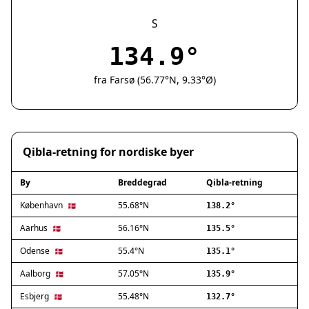
Silkeborg
Næstved
S
Fredericia
134.9°
Viborg
Køge
fra Farsø (56.77°N, 9.33°Ø)
Holstebro
Taastrup
Slagelse
Hillerød
Qibla-retning for nordiske byer
Sønderborg
Holbæk
By
Breddegrad
Qibla-retning
Svendborg
Hjørring
København
55.68°N
🇩🇰
138.2°
Frederikshavn
Aarhus
56.16°N
🇩🇰
135.5°
Nørresundby
Odense
55.4°N
🇩🇰
135.1°
Ringsted
Haderslev
Aalborg
57.05°N
🇩🇰
135.9°
Albertslund
Esbjerg
55.48°N
🇩🇰
132.7°
Allerød