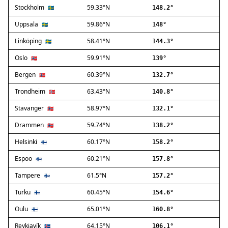
Stockholm
59.33°N
Ballerup
🇸🇪
148.2°
Birkerød
Uppsala
59.86°N
🇸🇪
148°
Brøndby
Linköping
58.41°N
🇸🇪
144.3°
Charlottenlund
Dragør
Oslo
59.91°N
🇳🇴
139°
Farum
Bergen
60.39°N
🇳🇴
132.7°
Fredensborg
Trondheim
63.43°N
🇳🇴
140.8°
Frederiksberg
Frederikssund
Stavanger
58.97°N
🇳🇴
132.1°
Frederiksværk
Drammen
59.74°N
🇳🇴
138.2°
Gentofte
Helsinki
60.17°N
Gladsaxe
🇫🇮
158.2°
Glostrup
Espoo
60.21°N
🇫🇮
157.8°
Greve
Tampere
61.5°N
🇫🇮
157.2°
Hedehusene
Herlev
Turku
60.45°N
🇫🇮
154.6°
Hvidovre
Oulu
65.01°N
🇫🇮
160.8°
Høje-Taastrup
Reykjavík
64.15°N
🇮🇸
106.1°