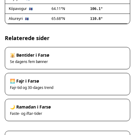
Ishøj
Jyllinge
Kópavogur
64.11°N
🇮🇸
106.1°
Lillerød
Akureyri
65.68°N
🇮🇸
110.8°
Lyngby
Måløv
Nivå
Relaterede sider
Rødovre
Solrød Strand
🕌 Bøntider i Farsø
Tårnby
Se dagens fem bønner
Valby
Vanløse
Værløse
🌅 Fajr i Farsø
Ølstykke
Fajr-tid og 30-dages trend
Haslev
Helsinge
🌙 Ramadan i Farsø
Hundested
Faste- og iftar-tider
Humlebæk
Kalundborg
Korsør