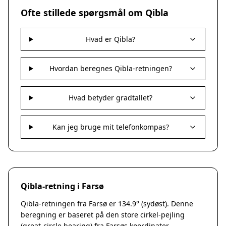
Nakskov
Ofte stillede spørgsmål om Qibla
Nykøbing Sjælland
Præstø
Hvad er Qibla?
Sorø
Stege
Svendstrup
Hvordan beregnes Qibla-retningen?
Vordingborg
Assens
Hvad betyder gradtallet?
Bogense
Faaborg
Kerteminde
Kan jeg bruge mit telefonkompas?
Middelfart
Munkebo
Nyborg
Otterup
Qibla-retning i Farsø
Ringe
Rudkøbing
Qibla-retningen fra Farsø er 134.9° (sydøst). Denne
Ebeltoft
beregning er baseret på den store cirkel-pejling
Galten
(great-circle bearing) fra Farsøs koordinater